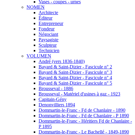
Vases - coupes - urnes
NOMEN
Architecte
Éditeur
Entrepreneur
Fondeur
Négociant
Paysagiste
Sculpteur
Technicien
VOLUMEN
André (vers 1836-1840)
Bayard & Saint-Dizier - Fascicule n° 2
Bayard & Saint-Dizier - Fascicule n° 3
Bayard & Saint-Dizier - Fascicule n° 4
Bayard & Saint-Dizier - Fascicule n° 5
Brousseval - 1886
Brousseval - Matériel d'usines à gaz - 1923
Capitain-Gény
Denonvilliers 1894
Dommartin-le-Franc - Fd de Chanlaire - 1890
Dommartin-le-Franc - Fd de Chanlaire - P 1890
Dommartin-le-Franc - Héritiers Fd de Chanlaire -
P 1895
Dommartin-le-Franc - Le Bachellé - 1849-1890