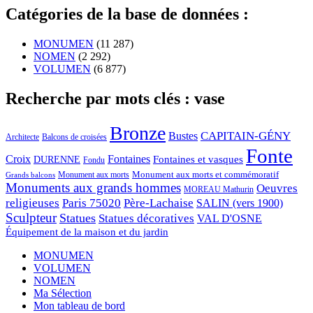
Catégories de la base de données :
MONUMEN
(11 287)
NOMEN
(2 292)
VOLUMEN
(6 877)
Recherche par mots clés : vase
Bronze
CAPITAIN-GÉNY
Bustes
Architecte
Balcons de croisées
Fonte
Croix
Fontaines
Fontaines et vasques
DURENNE
Fondu
Monument aux morts et commémoratif
Monument aux morts
Grands balcons
Monuments aux grands hommes
Oeuvres
MOREAU Mathurin
religieuses
Paris 75020
Père-Lachaise
SALIN (vers 1900)
Sculpteur
Statues
Statues décoratives
VAL D'OSNE
Équipement de la maison et du jardin
MONUMEN
VOLUMEN
NOMEN
Ma Sélection
Mon tableau de bord