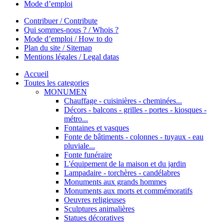
Mode d’emploi
Contribuer / Contribute
Qui sommes-nous ? / Whois ?
Mode d’emploi / How to do
Plan du site / Sitemap
Mentions légales / Legal datas
Accueil
Toutes les categories
MONUMEN
Chauffage - cuisinières - cheminées...
Décors - balcons - grilles - portes - kiosques -
métro...
Fontaines et vasques
Fonte de bâtiments - colonnes - tuyaux - eau
pluviale...
Fonte funéraire
L'équipement de la maison et du jardin
Lampadaire - torchères - candélabres
Monuments aux grands hommes
Monuments aux morts et commémoratifs
Oeuvres religieuses
Sculptures animalières
Statues décoratives