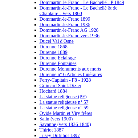
Dommartin-le-Franc - Le Bachellé - P 1849
Dommartin-le-Franc - Le Bachellé & de
Chanlaire - Vers 1860
Dommartin-le-Franc 1899
Dommartin-le-Franc 1936
Dommartin-le-Franc AG 1928
Dommartin-le-Franc vers 1936
Ducel Val d'Osne
Durenne 1868
Durenne 1889
Durenne Eclairage
Durenne Fontaines
Durenne Monuments aux morts
Durenne n° 6 Articles funéraires
Ferry-Capitain - F8 - 1928
Guimard Saint-Dizier
Hochard 1884
La statue religieuse (PF)
La statue religieuse n° 57
La statue religieuse n° 59
Ovide Martin et Viry frères
Salin (vers 1900)
Savanne (vers 1836-1840)
Thiriot 1887
Tusey Dufilhol 1897