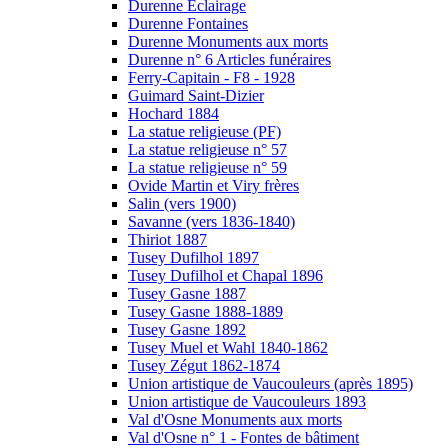
Durenne Eclairage
Durenne Fontaines
Durenne Monuments aux morts
Durenne n° 6 Articles funéraires
Ferry-Capitain - F8 - 1928
Guimard Saint-Dizier
Hochard 1884
La statue religieuse (PF)
La statue religieuse n° 57
La statue religieuse n° 59
Ovide Martin et Viry frères
Salin (vers 1900)
Savanne (vers 1836-1840)
Thiriot 1887
Tusey Dufilhol 1897
Tusey Dufilhol et Chapal 1896
Tusey Gasne 1887
Tusey Gasne 1888-1889
Tusey Gasne 1892
Tusey Muel et Wahl 1840-1862
Tusey Zégut 1862-1874
Union artistique de Vaucouleurs (après 1895)
Union artistique de Vaucouleurs 1893
Val d'Osne Monuments aux morts
Val d'Osne n° 1 - Fontes de bâtiment