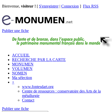
Bienvenue,
visiteur !
[
S'enregistrer
|
Connexion
]
Flux RSS
Publier une fiche
ACCUEIL
RECHERCHE PAR LA CARTE
MONUMEN
VOLUMEN
NOMEN
Ma sélection
+
www.fontesdart.org
Centre de ressources : conservatoire des Arts de la
métallurgie
Contact
Publier une fiche