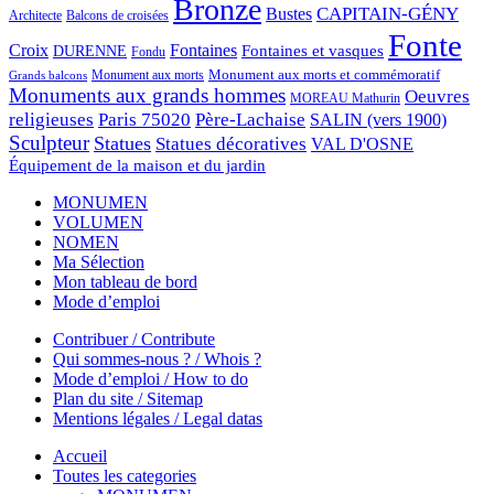
Bronze
CAPITAIN-GÉNY
Bustes
Architecte
Balcons de croisées
Fonte
Croix
Fontaines
Fontaines et vasques
DURENNE
Fondu
Monument aux morts et commémoratif
Monument aux morts
Grands balcons
Monuments aux grands hommes
Oeuvres
MOREAU Mathurin
religieuses
Paris 75020
Père-Lachaise
SALIN (vers 1900)
Sculpteur
Statues
Statues décoratives
VAL D'OSNE
Équipement de la maison et du jardin
MONUMEN
VOLUMEN
NOMEN
Ma Sélection
Mon tableau de bord
Mode d’emploi
Contribuer / Contribute
Qui sommes-nous ? / Whois ?
Mode d’emploi / How to do
Plan du site / Sitemap
Mentions légales / Legal datas
Accueil
Toutes les categories