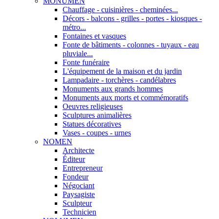
MONUMEN
Chauffage - cuisinières - cheminées...
Décors - balcons - grilles - portes - kiosques -
métro...
Fontaines et vasques
Fonte de bâtiments - colonnes - tuyaux - eau
pluviale...
Fonte funéraire
L'équipement de la maison et du jardin
Lampadaire - torchères - candélabres
Monuments aux grands hommes
Monuments aux morts et commémoratifs
Oeuvres religieuses
Sculptures animalières
Statues décoratives
Vases - coupes - urnes
NOMEN
Architecte
Éditeur
Entrepreneur
Fondeur
Négociant
Paysagiste
Sculpteur
Technicien