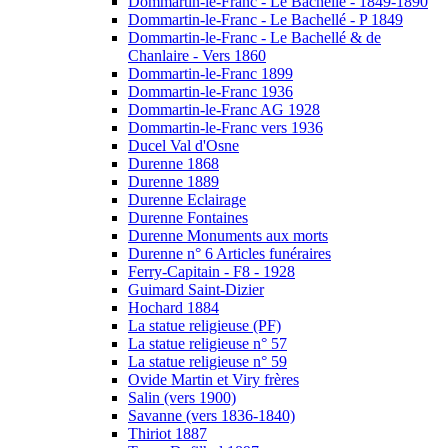
Dommartin-le-Franc - Le Bachellé - 1849-1890
Dommartin-le-Franc - Le Bachellé - P 1849
Dommartin-le-Franc - Le Bachellé & de
Chanlaire - Vers 1860
Dommartin-le-Franc 1899
Dommartin-le-Franc 1936
Dommartin-le-Franc AG 1928
Dommartin-le-Franc vers 1936
Ducel Val d'Osne
Durenne 1868
Durenne 1889
Durenne Eclairage
Durenne Fontaines
Durenne Monuments aux morts
Durenne n° 6 Articles funéraires
Ferry-Capitain - F8 - 1928
Guimard Saint-Dizier
Hochard 1884
La statue religieuse (PF)
La statue religieuse n° 57
La statue religieuse n° 59
Ovide Martin et Viry frères
Salin (vers 1900)
Savanne (vers 1836-1840)
Thiriot 1887