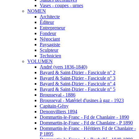
Vases - coupes - urnes
NOMEN
Architecte
Éditeur
Entrepreneur
Fondeur
Négociant
Paysagiste
Sculpteur
Technicien
VOLUMEN
André (vers 1836-1840)
Bayard & Saint-Dizier - Fascicule n° 2
Bayard & Saint-Dizier - Fascicule n° 3
Bayard & Saint-Dizier - Fascicule n° 4
Bayard & Saint-Dizier - Fascicule n° 5
Brousseval - 1886
Brousseval - Matériel d'usines à gaz - 1923
Capitain-Gény
Denonvilliers 1894
Dommartin-le-Franc - Fd de Chanlaire - 1890
Dommartin-le-Franc - Fd de Chanlaire - P 1890
Dommartin-le-Franc - Héritiers Fd de Chanlaire -
P 1895