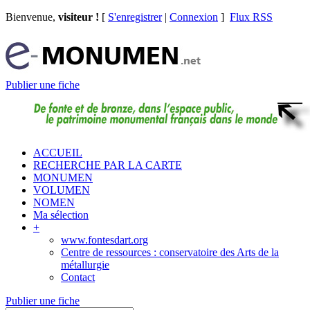
Bienvenue,
visiteur !
[
S'enregistrer
|
Connexion
]
Flux RSS
Publier une fiche
ACCUEIL
RECHERCHE PAR LA CARTE
MONUMEN
VOLUMEN
NOMEN
Ma sélection
+
www.fontesdart.org
Centre de ressources : conservatoire des Arts de la
métallurgie
Contact
Publier une fiche