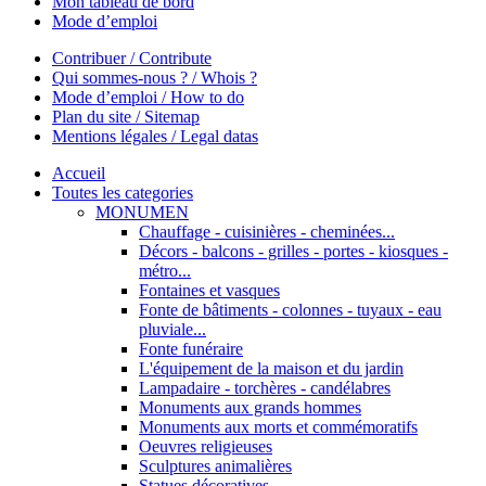
Mon tableau de bord
Mode d’emploi
Contribuer / Contribute
Qui sommes-nous ? / Whois ?
Mode d’emploi / How to do
Plan du site / Sitemap
Mentions légales / Legal datas
Accueil
Toutes les categories
MONUMEN
Chauffage - cuisinières - cheminées...
Décors - balcons - grilles - portes - kiosques -
métro...
Fontaines et vasques
Fonte de bâtiments - colonnes - tuyaux - eau
pluviale...
Fonte funéraire
L'équipement de la maison et du jardin
Lampadaire - torchères - candélabres
Monuments aux grands hommes
Monuments aux morts et commémoratifs
Oeuvres religieuses
Sculptures animalières
Statues décoratives