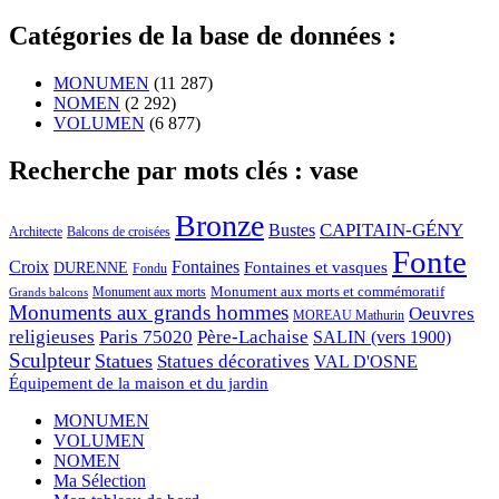
Catégories de la base de données :
MONUMEN
(11 287)
NOMEN
(2 292)
VOLUMEN
(6 877)
Recherche par mots clés : vase
Bronze
CAPITAIN-GÉNY
Bustes
Architecte
Balcons de croisées
Fonte
Croix
Fontaines
Fontaines et vasques
DURENNE
Fondu
Monument aux morts et commémoratif
Monument aux morts
Grands balcons
Monuments aux grands hommes
Oeuvres
MOREAU Mathurin
religieuses
Paris 75020
Père-Lachaise
SALIN (vers 1900)
Sculpteur
Statues
Statues décoratives
VAL D'OSNE
Équipement de la maison et du jardin
MONUMEN
VOLUMEN
NOMEN
Ma Sélection