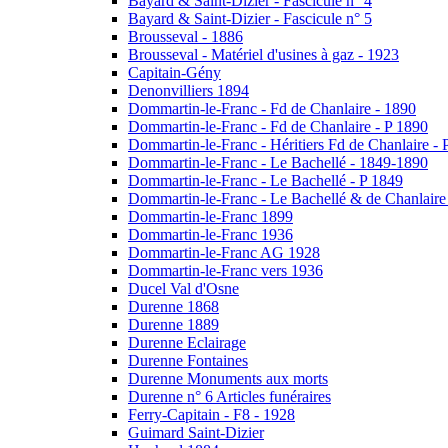
Bayard & Saint-Dizier - Fascicule n° 4
Bayard & Saint-Dizier - Fascicule n° 5
Brousseval - 1886
Brousseval - Matériel d'usines à gaz - 1923
Capitain-Gény
Denonvilliers 1894
Dommartin-le-Franc - Fd de Chanlaire - 1890
Dommartin-le-Franc - Fd de Chanlaire - P 1890
Dommartin-le-Franc - Héritiers Fd de Chanlaire - 
Dommartin-le-Franc - Le Bachellé - 1849-1890
Dommartin-le-Franc - Le Bachellé - P 1849
Dommartin-le-Franc - Le Bachellé & de Chanlaire
Dommartin-le-Franc 1899
Dommartin-le-Franc 1936
Dommartin-le-Franc AG 1928
Dommartin-le-Franc vers 1936
Ducel Val d'Osne
Durenne 1868
Durenne 1889
Durenne Eclairage
Durenne Fontaines
Durenne Monuments aux morts
Durenne n° 6 Articles funéraires
Ferry-Capitain - F8 - 1928
Guimard Saint-Dizier