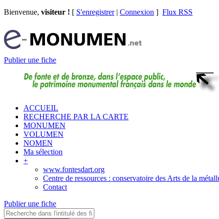
Bienvenue,
visiteur !
[
S'enregistrer
|
Connexion
]
Flux RSS
Publier une fiche
ACCUEIL
RECHERCHE PAR LA CARTE
MONUMEN
VOLUMEN
NOMEN
Ma sélection
+
www.fontesdart.org
Centre de ressources : conservatoire des Arts de la métall
Contact
Publier une fiche