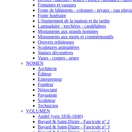
Fontaines et vasques
Fonte de bâtiments - colonnes - tuyaux - eau pluvia
Fonte funéraire
L'équipement de la maison et du jardin
Lampadaire - torchères - candélabres
Monuments aux grands hommes
Monuments aux morts et commémoratifs
Oeuvres religieuses
Sculptures animalières
Statues décoratives
Vases - coupes - urnes
NOMEN
Architecte
Éditeur
Entrepreneur
Fondeur
Négociant
Paysagiste
Sculpteur
Technicien
VOLUMEN
André (vers 1836-1840)
Bayard & Saint-Dizier - Fascicule n° 2
Bayard & Saint-Dizier - Fascicule n° 3