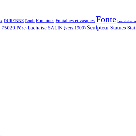
Fonte
ix
Fontaines
Fontaines et vasques
DURENNE
Fondu
Grands balco
Sculpteur
Statues
s 75020
Père-Lachaise
Stat
SALIN (vers 1900)
...