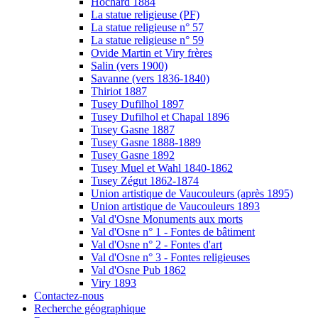
Hochard 1884
La statue religieuse (PF)
La statue religieuse n° 57
La statue religieuse n° 59
Ovide Martin et Viry frères
Salin (vers 1900)
Savanne (vers 1836-1840)
Thiriot 1887
Tusey Dufilhol 1897
Tusey Dufilhol et Chapal 1896
Tusey Gasne 1887
Tusey Gasne 1888-1889
Tusey Gasne 1892
Tusey Muel et Wahl 1840-1862
Tusey Zégut 1862-1874
Union artistique de Vaucouleurs (après 1895)
Union artistique de Vaucouleurs 1893
Val d'Osne Monuments aux morts
Val d'Osne n° 1 - Fontes de bâtiment
Val d'Osne n° 2 - Fontes d'art
Val d'Osne n° 3 - Fontes religieuses
Val d'Osne Pub 1862
Viry 1893
Contactez-nous
Recherche géographique