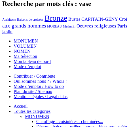
Recherche par mots clés : vase
Bronze
CAPITAIN-GÉNY
Bustes
Cro
Architecte
Balcons de croisées
aux grands hommes
Oeuvres religieuses
Pari
MOREAU Mathurin
jardin
MONUMEN
VOLUMEN
NOMEN
Ma Sélection
Mon tableau de bord
Mode d’emploi
Contribuer / Contribute
Qui sommes-nous ? / Whois ?
Mode d’emploi / How to do
Plan du site / Sitemap
Mentions légales / Legal datas
Accueil
Toutes les categories
MONUMEN
Chauffage - cuisinières - cheminées...
Décors - balcons - grilles - portes - kiosques - métro