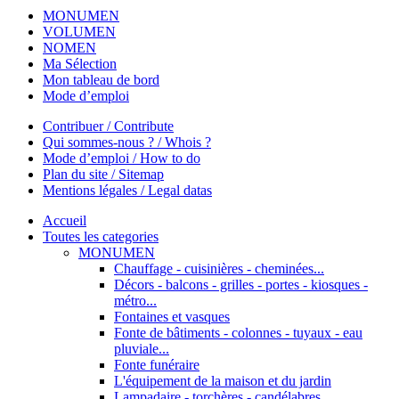
MONUMEN
VOLUMEN
NOMEN
Ma Sélection
Mon tableau de bord
Mode d’emploi
Contribuer / Contribute
Qui sommes-nous ? / Whois ?
Mode d’emploi / How to do
Plan du site / Sitemap
Mentions légales / Legal datas
Accueil
Toutes les categories
MONUMEN
Chauffage - cuisinières - cheminées...
Décors - balcons - grilles - portes - kiosques -
métro...
Fontaines et vasques
Fonte de bâtiments - colonnes - tuyaux - eau
pluviale...
Fonte funéraire
L'équipement de la maison et du jardin
Lampadaire - torchères - candélabres