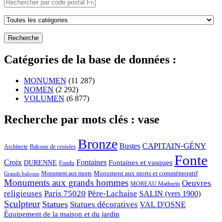
Catégories de la base de données :
MONUMEN
(11 287)
NOMEN
(2 292)
VOLUMEN
(6 877)
Recherche par mots clés : vase
Bronze
CAPITAIN-GÉNY
Bustes
Architecte
Balcons de croisées
Fonte
Croix
Fontaines
Fontaines et vasques
DURENNE
Fondu
Monument aux morts et commémoratif
Monument aux morts
Grands balcons
Monuments aux grands hommes
Oeuvres
MOREAU Mathurin
religieuses
Paris 75020
Père-Lachaise
SALIN (vers 1900)
Sculpteur
Statues
Statues décoratives
VAL D'OSNE
Équipement de la maison et du jardin