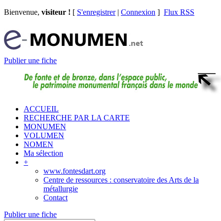
Bienvenue,
visiteur !
[
S'enregistrer
|
Connexion
]
Flux RSS
Publier une fiche
ACCUEIL
RECHERCHE PAR LA CARTE
MONUMEN
VOLUMEN
NOMEN
Ma sélection
+
www.fontesdart.org
Centre de ressources : conservatoire des Arts de la
métallurgie
Contact
Publier une fiche