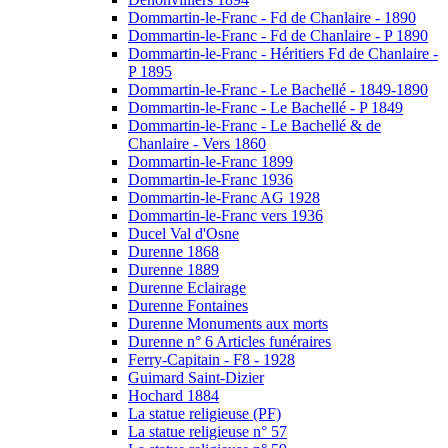
Dommartin-le-Franc - Fd de Chanlaire - 1890
Dommartin-le-Franc - Fd de Chanlaire - P 1890
Dommartin-le-Franc - Héritiers Fd de Chanlaire -
P 1895
Dommartin-le-Franc - Le Bachellé - 1849-1890
Dommartin-le-Franc - Le Bachellé - P 1849
Dommartin-le-Franc - Le Bachellé & de
Chanlaire - Vers 1860
Dommartin-le-Franc 1899
Dommartin-le-Franc 1936
Dommartin-le-Franc AG 1928
Dommartin-le-Franc vers 1936
Ducel Val d'Osne
Durenne 1868
Durenne 1889
Durenne Eclairage
Durenne Fontaines
Durenne Monuments aux morts
Durenne n° 6 Articles funéraires
Ferry-Capitain - F8 - 1928
Guimard Saint-Dizier
Hochard 1884
La statue religieuse (PF)
La statue religieuse n° 57