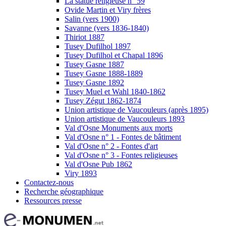
La statue religieuse n° 59
Ovide Martin et Viry frères
Salin (vers 1900)
Savanne (vers 1836-1840)
Thiriot 1887
Tusey Dufilhol 1897
Tusey Dufilhol et Chapal 1896
Tusey Gasne 1887
Tusey Gasne 1888-1889
Tusey Gasne 1892
Tusey Muel et Wahl 1840-1862
Tusey Zégut 1862-1874
Union artistique de Vaucouleurs (après 1895)
Union artistique de Vaucouleurs 1893
Val d'Osne Monuments aux morts
Val d'Osne n° 1 - Fontes de bâtiment
Val d'Osne n° 2 - Fontes d'art
Val d'Osne n° 3 - Fontes religieuses
Val d'Osne Pub 1862
Viry 1893
Contactez-nous
Recherche géographique
Ressources presse