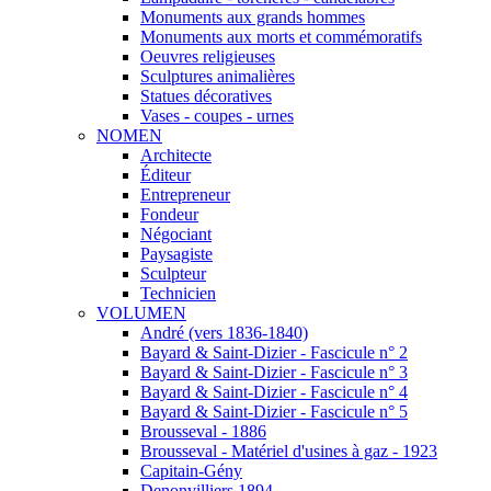
Monuments aux grands hommes
Monuments aux morts et commémoratifs
Oeuvres religieuses
Sculptures animalières
Statues décoratives
Vases - coupes - urnes
NOMEN
Architecte
Éditeur
Entrepreneur
Fondeur
Négociant
Paysagiste
Sculpteur
Technicien
VOLUMEN
André (vers 1836-1840)
Bayard & Saint-Dizier - Fascicule n° 2
Bayard & Saint-Dizier - Fascicule n° 3
Bayard & Saint-Dizier - Fascicule n° 4
Bayard & Saint-Dizier - Fascicule n° 5
Brousseval - 1886
Brousseval - Matériel d'usines à gaz - 1923
Capitain-Gény
Denonvilliers 1894