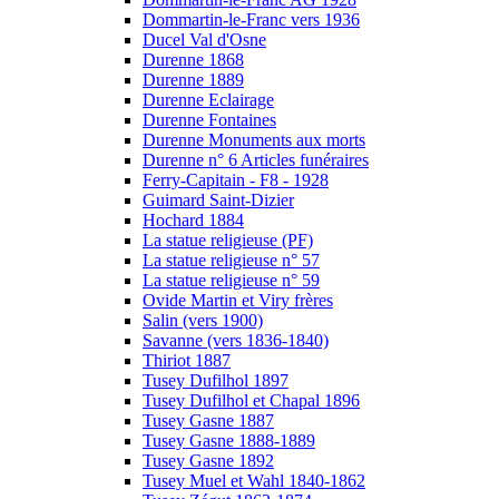
Dommartin-le-Franc vers 1936
Ducel Val d'Osne
Durenne 1868
Durenne 1889
Durenne Eclairage
Durenne Fontaines
Durenne Monuments aux morts
Durenne n° 6 Articles funéraires
Ferry-Capitain - F8 - 1928
Guimard Saint-Dizier
Hochard 1884
La statue religieuse (PF)
La statue religieuse n° 57
La statue religieuse n° 59
Ovide Martin et Viry frères
Salin (vers 1900)
Savanne (vers 1836-1840)
Thiriot 1887
Tusey Dufilhol 1897
Tusey Dufilhol et Chapal 1896
Tusey Gasne 1887
Tusey Gasne 1888-1889
Tusey Gasne 1892
Tusey Muel et Wahl 1840-1862