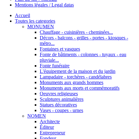
Mentions légales / Legal datas
Accueil
Toutes les categories
MONUMEN
Chauffage - cuisinières - cheminées...
Décors - balcons - grilles - portes - kiosques -
métro...
Fontaines et vasques
Fonte de bâtiments - colonnes - tuyaux - eau
pluviale...
Fonte funéraire
L'équipement de la maison et du jardin
Lampadaire - torchères - candélabres
Monuments aux grands hommes
Monuments aux morts et commémoratifs
Oeuvres religieuses
Sculptures animalières
Statues décoratives
Vases - coupes - urnes
NOMEN
Architecte
Éditeur
Entrepreneur
Fondeur