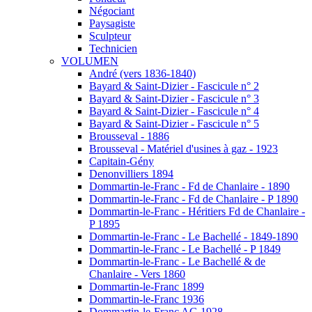
Négociant
Paysagiste
Sculpteur
Technicien
VOLUMEN
André (vers 1836-1840)
Bayard & Saint-Dizier - Fascicule n° 2
Bayard & Saint-Dizier - Fascicule n° 3
Bayard & Saint-Dizier - Fascicule n° 4
Bayard & Saint-Dizier - Fascicule n° 5
Brousseval - 1886
Brousseval - Matériel d'usines à gaz - 1923
Capitain-Gény
Denonvilliers 1894
Dommartin-le-Franc - Fd de Chanlaire - 1890
Dommartin-le-Franc - Fd de Chanlaire - P 1890
Dommartin-le-Franc - Héritiers Fd de Chanlaire -
P 1895
Dommartin-le-Franc - Le Bachellé - 1849-1890
Dommartin-le-Franc - Le Bachellé - P 1849
Dommartin-le-Franc - Le Bachellé & de
Chanlaire - Vers 1860
Dommartin-le-Franc 1899
Dommartin-le-Franc 1936
Dommartin-le-Franc AG 1928