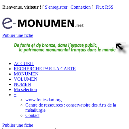
Bienvenue,
visiteur !
[
S'enregistrer
|
Connexion
]
Flux RSS
Publier une fiche
ACCUEIL
RECHERCHE PAR LA CARTE
MONUMEN
VOLUMEN
NOMEN
Ma sélection
+
www.fontesdart.org
Centre de ressources : conservatoire des Arts de la
métallurgie
Contact
Publier une fiche