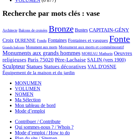
VOLUMEN
(6 877)
Recherche par mots clés : vase
Bronze
CAPITAIN-GÉNY
Bustes
Architecte
Balcons de croisées
Fonte
Croix
Fontaines
Fontaines et vasques
DURENNE
Fondu
Monument aux morts et commémoratif
Monument aux morts
Grands balcons
Monuments aux grands hommes
Oeuvres
MOREAU Mathurin
religieuses
Paris 75020
Père-Lachaise
SALIN (vers 1900)
Sculpteur
Statues
Statues décoratives
VAL D'OSNE
Équipement de la maison et du jardin
MONUMEN
VOLUMEN
NOMEN
Ma Sélection
Mon tableau de bord
Mode d’emploi
Contribuer / Contribute
Qui sommes-nous ? / Whois ?
Mode d’emploi / How to do
Plan du site / Sitemap