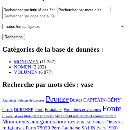
Catégories de la base de données :
MONUMEN
(11 287)
NOMEN
(2 292)
VOLUMEN
(6 877)
Recherche par mots clés : vase
Bronze
CAPITAIN-GÉNY
Bustes
Architecte
Balcons de croisées
Fonte
Croix
Fontaines
Fontaines et vasques
DURENNE
Fondu
Monument aux morts et commémoratif
Monument aux morts
Grands balcons
Monuments aux grands hommes
Oeuvres
MOREAU Mathurin
religieuses
Paris 75020
Père-Lachaise
SALIN (vers 1900)