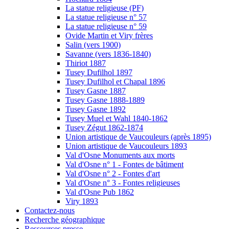
La statue religieuse (PF)
La statue religieuse n° 57
La statue religieuse n° 59
Ovide Martin et Viry frères
Salin (vers 1900)
Savanne (vers 1836-1840)
Thiriot 1887
Tusey Dufilhol 1897
Tusey Dufilhol et Chapal 1896
Tusey Gasne 1887
Tusey Gasne 1888-1889
Tusey Gasne 1892
Tusey Muel et Wahl 1840-1862
Tusey Zégut 1862-1874
Union artistique de Vaucouleurs (après 1895)
Union artistique de Vaucouleurs 1893
Val d'Osne Monuments aux morts
Val d'Osne n° 1 - Fontes de bâtiment
Val d'Osne n° 2 - Fontes d'art
Val d'Osne n° 3 - Fontes religieuses
Val d'Osne Pub 1862
Viry 1893
Contactez-nous
Recherche géographique
Ressources presse