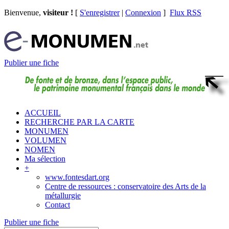
Bienvenue,
visiteur !
[
S'enregistrer
|
Connexion
]
Flux RSS
Publier une fiche
ACCUEIL
RECHERCHE PAR LA CARTE
MONUMEN
VOLUMEN
NOMEN
Ma sélection
+
www.fontesdart.org
Centre de ressources : conservatoire des Arts de la
métallurgie
Contact
Publier une fiche