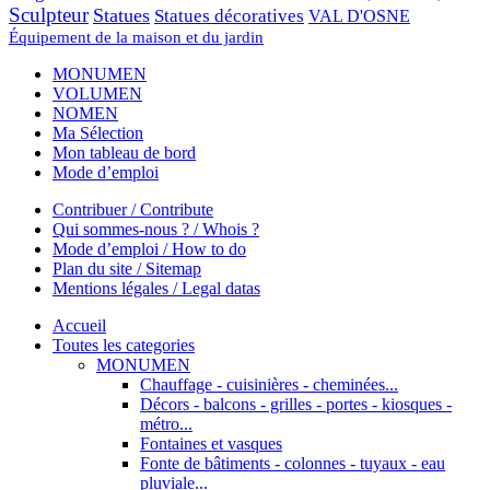
Sculpteur
Statues
Statues décoratives
VAL D'OSNE
Équipement de la maison et du jardin
MONUMEN
VOLUMEN
NOMEN
Ma Sélection
Mon tableau de bord
Mode d’emploi
Contribuer / Contribute
Qui sommes-nous ? / Whois ?
Mode d’emploi / How to do
Plan du site / Sitemap
Mentions légales / Legal datas
Accueil
Toutes les categories
MONUMEN
Chauffage - cuisinières - cheminées...
Décors - balcons - grilles - portes - kiosques -
métro...
Fontaines et vasques
Fonte de bâtiments - colonnes - tuyaux - eau
pluviale...