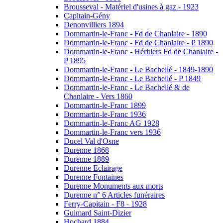
Brousseval - Matériel d'usines à gaz - 1923
Capitain-Gény
Denonvilliers 1894
Dommartin-le-Franc - Fd de Chanlaire - 1890
Dommartin-le-Franc - Fd de Chanlaire - P 1890
Dommartin-le-Franc - Héritiers Fd de Chanlaire -
P 1895
Dommartin-le-Franc - Le Bachellé - 1849-1890
Dommartin-le-Franc - Le Bachellé - P 1849
Dommartin-le-Franc - Le Bachellé & de
Chanlaire - Vers 1860
Dommartin-le-Franc 1899
Dommartin-le-Franc 1936
Dommartin-le-Franc AG 1928
Dommartin-le-Franc vers 1936
Ducel Val d'Osne
Durenne 1868
Durenne 1889
Durenne Eclairage
Durenne Fontaines
Durenne Monuments aux morts
Durenne n° 6 Articles funéraires
Ferry-Capitain - F8 - 1928
Guimard Saint-Dizier
Hochard 1884