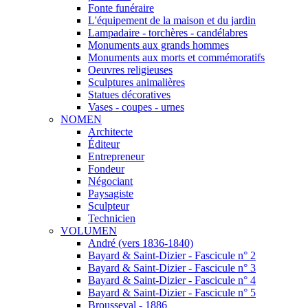
Fonte funéraire
L'équipement de la maison et du jardin
Lampadaire - torchères - candélabres
Monuments aux grands hommes
Monuments aux morts et commémoratifs
Oeuvres religieuses
Sculptures animalières
Statues décoratives
Vases - coupes - urnes
NOMEN
Architecte
Éditeur
Entrepreneur
Fondeur
Négociant
Paysagiste
Sculpteur
Technicien
VOLUMEN
André (vers 1836-1840)
Bayard & Saint-Dizier - Fascicule n° 2
Bayard & Saint-Dizier - Fascicule n° 3
Bayard & Saint-Dizier - Fascicule n° 4
Bayard & Saint-Dizier - Fascicule n° 5
Brousseval - 1886