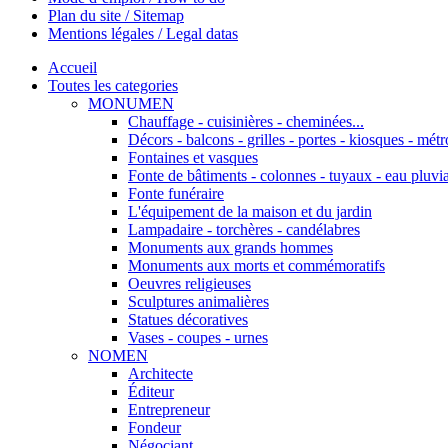
Plan du site / Sitemap
Mentions légales / Legal datas
Accueil
Toutes les categories
MONUMEN
Chauffage - cuisinières - cheminées...
Décors - balcons - grilles - portes - kiosques - métro
Fontaines et vasques
Fonte de bâtiments - colonnes - tuyaux - eau pluvia
Fonte funéraire
L'équipement de la maison et du jardin
Lampadaire - torchères - candélabres
Monuments aux grands hommes
Monuments aux morts et commémoratifs
Oeuvres religieuses
Sculptures animalières
Statues décoratives
Vases - coupes - urnes
NOMEN
Architecte
Éditeur
Entrepreneur
Fondeur
Négociant