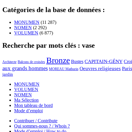
Catégories de la base de données :
MONUMEN
(11 287)
NOMEN
(2 292)
VOLUMEN
(6 877)
Recherche par mots clés : vase
Bronze
CAPITAIN-GÉNY
Bustes
Cro
Architecte
Balcons de croisées
aux grands hommes
Oeuvres religieuses
Pari
MOREAU Mathurin
jardin
MONUMEN
VOLUMEN
NOMEN
Ma Sélection
Mon tableau de bord
Mode d’emploi
Contribuer / Contribute
Qui sommes-nous ? / Whois ?
Mode d’emploi / How to do