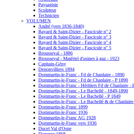
Paysagiste
Sculpteur
Technicien
VOLUMEN
André (vers 1836-1840)
Bayard & Saint-Dizier - Fascicule n° 2
Bayard & Saint-Dizier - Fascicule n° 3
Bayard & Saint-Dizier - Fascicule n° 4
Bayard & Saint-Dizier - Fascicule n° 5
Brousseval - 1886
Brousseval - Matériel d'usines à gaz - 1923
Capitain-Gény
Denonvilliers 1894
Dommartin-le-Franc - Fd de Chanlaire - 1890
Dommartin-le-Franc - Fd de Chanlaire - P 1890
Dommartin-le-Franc - Héritiers Fd de Chanlaire - 
Dommartin-le-Franc - Le Bachellé - 1849-1890
Dommartin-le-Franc - Le Bachellé - P 1849
Dommartin-le-Franc - Le Bachellé & de Chanlaire
Dommartin-le-Franc 1899
Dommartin-le-Franc 1936
Dommartin-le-Franc AG 1928
Dommartin-le-Franc vers 1936
Ducel Val d'Osne
Durenne 1868