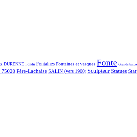
Fonte
ix
Fontaines
Fontaines et vasques
DURENNE
Fondu
Grands balco
Sculpteur
Statues
s 75020
Père-Lachaise
Stat
SALIN (vers 1900)