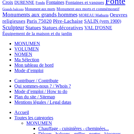
Fonte
Croix
Fontaines
Fontaines et vasques
DURENNE
Fondu
Monument aux morts et commémoratif
Monument aux morts
Grands balcons
Monuments aux grands hommes
Oeuvres
MOREAU Mathurin
religieuses
Paris 75020
Père-Lachaise
SALIN (vers 1900)
Sculpteur
Statues
Statues décoratives
VAL D'OSNE
Équipement de la maison et du jardin
MONUMEN
VOLUMEN
NOMEN
Ma Sélection
Mon tableau de bord
Mode d’emploi
Contribuer / Contribute
Qui sommes-nous ? / Whois ?
Mode d’emploi / How to do
Plan du site / Sitemap
Mentions légales / Legal datas
Accueil
Toutes les categories
MONUMEN
Chauffage - cuisinières - cheminées...
Décors - balcons - grilles - portes - kiosques -