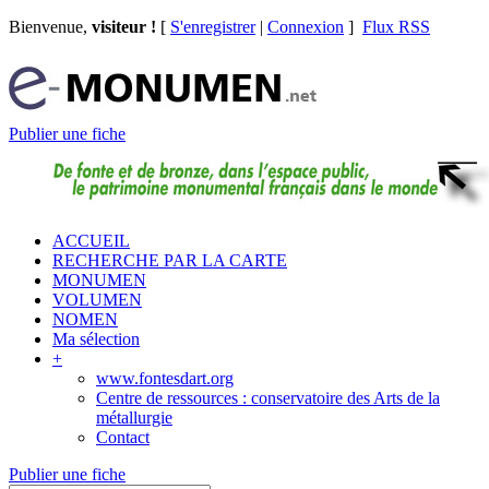
Bienvenue,
visiteur !
[
S'enregistrer
|
Connexion
]
Flux RSS
Publier une fiche
ACCUEIL
RECHERCHE PAR LA CARTE
MONUMEN
VOLUMEN
NOMEN
Ma sélection
+
www.fontesdart.org
Centre de ressources : conservatoire des Arts de la
métallurgie
Contact
Publier une fiche