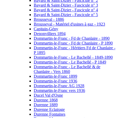
Bayard & Saint-Dizier - Fascicule n° 2
Bayard & Saint-Dizier - Fascicule n° 3
Bayard & Saint-Dizier - Fascicule n° 4
Bayard & Saint-Dizier - Fascicule n° 5
Brousseval - 1886
Brousseval - Matériel d'usines à gaz - 1923
Capitain-Gény
Denonvilliers 1894
Dommartin-le-Franc - Fd de Chanlaire - 1890
Dommartin-le-Franc - Fd de Chanlaire - P 1890
Dommartin-le-Franc - Héritiers Fd de Chanlaire -
P 1895
Dommartin-le-Franc - Le Bachellé - 1849-1890
Dommartin-le-Franc - Le Bachellé - P 1849
Dommartin-le-Franc - Le Bachellé & de
Chanlaire - Vers 1860
Dommartin-le-Franc 1899
Dommartin-le-Franc 1936
Dommartin-le-Franc AG 1928
Dommartin-le-Franc vers 1936
Ducel Val d'Osne
Durenne 1868
Durenne 1889
Durenne Eclairage
Durenne Fontaines