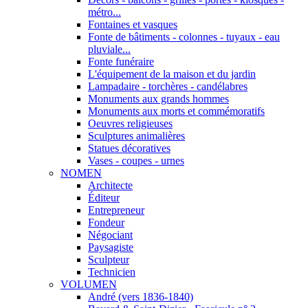
métro...
Fontaines et vasques
Fonte de bâtiments - colonnes - tuyaux - eau
pluviale...
Fonte funéraire
L'équipement de la maison et du jardin
Lampadaire - torchères - candélabres
Monuments aux grands hommes
Monuments aux morts et commémoratifs
Oeuvres religieuses
Sculptures animalières
Statues décoratives
Vases - coupes - urnes
NOMEN
Architecte
Éditeur
Entrepreneur
Fondeur
Négociant
Paysagiste
Sculpteur
Technicien
VOLUMEN
André (vers 1836-1840)