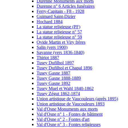
Durenne Monuments aux morts
Durenne n° 6 Articles funéraires
Ferry-Capitain - F8 - 1928
Guimard Saint-Dizier
Hochard 1884
La statue religieuse (PF)
La statue religieuse n° 57
La statue religieuse n° 59
Ovide Martin et Viry frères
Salin (vers 1900)
Savanne (vers 1836-1840)
Thiriot 1887
Tusey Dufilhol 1897
Tusey Dufilhol et Chapal 1896
Tusey Gasne 1887
Tusey Gasne 1888-1889
Tusey Gasne 1892
Tusey Muel et Wahl 1840-1862
Tusey Zégut 1862-1874
Union artistique de Vaucouleurs (après 1895)
Union artistique de Vaucouleurs 1893
Val d'Osne Monuments aux morts
Val d'Osne n° 1 - Fontes de bâtiment
Val d'Osne n° 2 - Fontes d'art
Val d'Osne n° 3 - Fontes religieuses