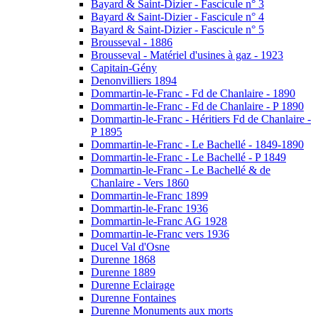
Bayard & Saint-Dizier - Fascicule n° 3
Bayard & Saint-Dizier - Fascicule n° 4
Bayard & Saint-Dizier - Fascicule n° 5
Brousseval - 1886
Brousseval - Matériel d'usines à gaz - 1923
Capitain-Gény
Denonvilliers 1894
Dommartin-le-Franc - Fd de Chanlaire - 1890
Dommartin-le-Franc - Fd de Chanlaire - P 1890
Dommartin-le-Franc - Héritiers Fd de Chanlaire -
P 1895
Dommartin-le-Franc - Le Bachellé - 1849-1890
Dommartin-le-Franc - Le Bachellé - P 1849
Dommartin-le-Franc - Le Bachellé & de
Chanlaire - Vers 1860
Dommartin-le-Franc 1899
Dommartin-le-Franc 1936
Dommartin-le-Franc AG 1928
Dommartin-le-Franc vers 1936
Ducel Val d'Osne
Durenne 1868
Durenne 1889
Durenne Eclairage
Durenne Fontaines
Durenne Monuments aux morts