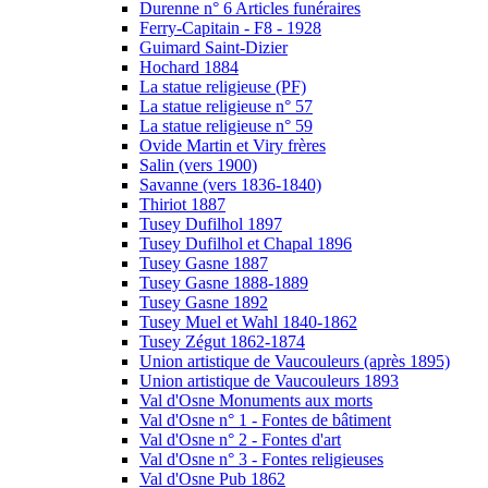
Durenne n° 6 Articles funéraires
Ferry-Capitain - F8 - 1928
Guimard Saint-Dizier
Hochard 1884
La statue religieuse (PF)
La statue religieuse n° 57
La statue religieuse n° 59
Ovide Martin et Viry frères
Salin (vers 1900)
Savanne (vers 1836-1840)
Thiriot 1887
Tusey Dufilhol 1897
Tusey Dufilhol et Chapal 1896
Tusey Gasne 1887
Tusey Gasne 1888-1889
Tusey Gasne 1892
Tusey Muel et Wahl 1840-1862
Tusey Zégut 1862-1874
Union artistique de Vaucouleurs (après 1895)
Union artistique de Vaucouleurs 1893
Val d'Osne Monuments aux morts
Val d'Osne n° 1 - Fontes de bâtiment
Val d'Osne n° 2 - Fontes d'art
Val d'Osne n° 3 - Fontes religieuses
Val d'Osne Pub 1862