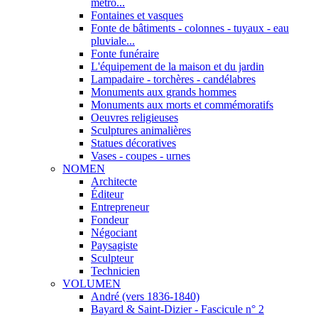
métro...
Fontaines et vasques
Fonte de bâtiments - colonnes - tuyaux - eau
pluviale...
Fonte funéraire
L'équipement de la maison et du jardin
Lampadaire - torchères - candélabres
Monuments aux grands hommes
Monuments aux morts et commémoratifs
Oeuvres religieuses
Sculptures animalières
Statues décoratives
Vases - coupes - urnes
NOMEN
Architecte
Éditeur
Entrepreneur
Fondeur
Négociant
Paysagiste
Sculpteur
Technicien
VOLUMEN
André (vers 1836-1840)
Bayard & Saint-Dizier - Fascicule n° 2