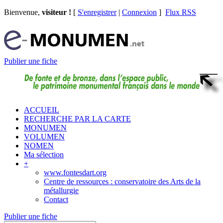
Bienvenue,
visiteur !
[
S'enregistrer
|
Connexion
]
Flux RSS
Publier une fiche
ACCUEIL
RECHERCHE PAR LA CARTE
MONUMEN
VOLUMEN
NOMEN
Ma sélection
+
www.fontesdart.org
Centre de ressources : conservatoire des Arts de la
métallurgie
Contact
Publier une fiche