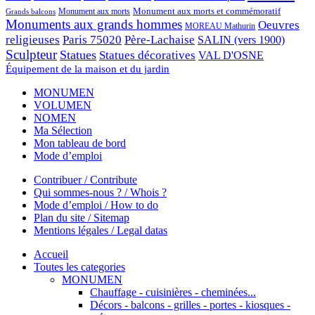
Monument aux morts et commémoratif
Monument aux morts
Grands balcons
Monuments aux grands hommes
Oeuvres
MOREAU Mathurin
religieuses
Paris 75020
Père-Lachaise
SALIN (vers 1900)
Sculpteur
Statues
Statues décoratives
VAL D'OSNE
Équipement de la maison et du jardin
MONUMEN
VOLUMEN
NOMEN
Ma Sélection
Mon tableau de bord
Mode d’emploi
Contribuer / Contribute
Qui sommes-nous ? / Whois ?
Mode d’emploi / How to do
Plan du site / Sitemap
Mentions légales / Legal datas
Accueil
Toutes les categories
MONUMEN
Chauffage - cuisinières - cheminées...
Décors - balcons - grilles - portes - kiosques -