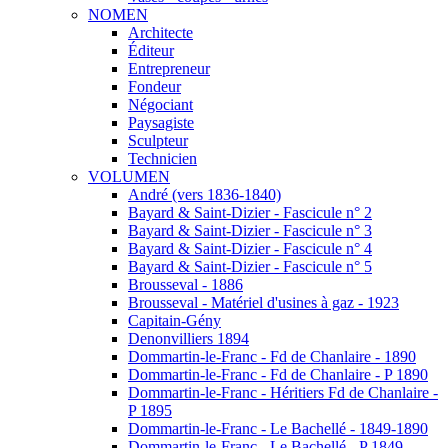
NOMEN
Architecte
Éditeur
Entrepreneur
Fondeur
Négociant
Paysagiste
Sculpteur
Technicien
VOLUMEN
André (vers 1836-1840)
Bayard & Saint-Dizier - Fascicule n° 2
Bayard & Saint-Dizier - Fascicule n° 3
Bayard & Saint-Dizier - Fascicule n° 4
Bayard & Saint-Dizier - Fascicule n° 5
Brousseval - 1886
Brousseval - Matériel d'usines à gaz - 1923
Capitain-Gény
Denonvilliers 1894
Dommartin-le-Franc - Fd de Chanlaire - 1890
Dommartin-le-Franc - Fd de Chanlaire - P 1890
Dommartin-le-Franc - Héritiers Fd de Chanlaire -
P 1895
Dommartin-le-Franc - Le Bachellé - 1849-1890
Dommartin-le-Franc - Le Bachellé - P 1849