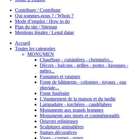
Contribuer / Contribute
Qui sommes-nous ? / Whois ?
Mode d’emploi / How to do
Plan du site / Sitemap
Mentions légales / Legal datas
Accueil
Toutes les categories
MONUMEN
Chauffage - cuisinières - cheminées...
Décors - balcons - grilles - portes - kiosques -
métro...
Fontaines et vasques
Fonte de bâtiments - colonnes - tuyaux - eau
pluviale...
Fonte funéraire
L'équipement de la maison et du jardin
Lampadaire - torchères - candélabres
Monuments aux grands hommes
Monuments aux morts et commémoratifs
Oeuvres religieuses
Sculptures animalières
Statues décoratives
Vases - coupes - urnes