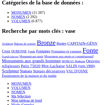
Catégories de la base de données :
MONUMEN
(11 287)
NOMEN
(2 292)
VOLUMEN
(6 877)
Recherche par mots clés : vase
Bronze
CAPITAIN-GÉNY
Bustes
Architecte
Balcons de croisées
Fonte
Croix
Fontaines
Fontaines et vasques
DURENNE
Fondu
Monument aux morts et commémoratif
Monument aux morts
Grands balcons
Monuments aux grands hommes
Oeuvres
MOREAU Mathurin
religieuses
Paris 75020
Père-Lachaise
SALIN (vers 1900)
Sculpteur
Statues
Statues décoratives
VAL D'OSNE
Équipement de la maison et du jardin
MONUMEN
VOLUMEN
NOMEN
Ma Sélection
Mon tableau de bord
Mode d’emploi