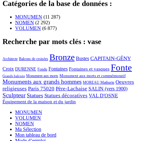
Catégories de la base de données :
MONUMEN
(11 287)
NOMEN
(2 292)
VOLUMEN
(6 877)
Recherche par mots clés : vase
Bronze
CAPITAIN-GÉNY
Bustes
Architecte
Balcons de croisées
Fonte
Croix
Fontaines
Fontaines et vasques
DURENNE
Fondu
Monument aux morts et commémoratif
Monument aux morts
Grands balcons
Monuments aux grands hommes
Oeuvres
MOREAU Mathurin
religieuses
Paris 75020
Père-Lachaise
SALIN (vers 1900)
Sculpteur
Statues
Statues décoratives
VAL D'OSNE
Équipement de la maison et du jardin
MONUMEN
VOLUMEN
NOMEN
Ma Sélection
Mon tableau de bord
Mode d’emploi