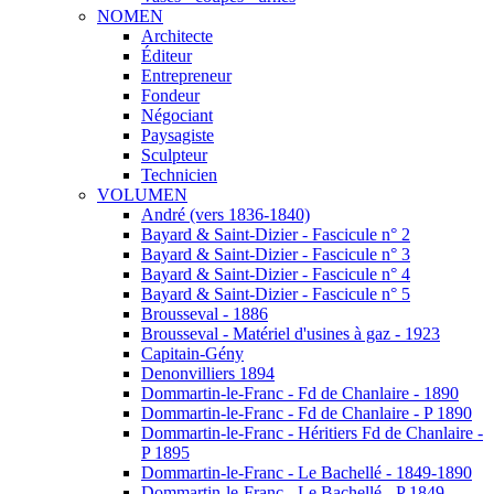
NOMEN
Architecte
Éditeur
Entrepreneur
Fondeur
Négociant
Paysagiste
Sculpteur
Technicien
VOLUMEN
André (vers 1836-1840)
Bayard & Saint-Dizier - Fascicule n° 2
Bayard & Saint-Dizier - Fascicule n° 3
Bayard & Saint-Dizier - Fascicule n° 4
Bayard & Saint-Dizier - Fascicule n° 5
Brousseval - 1886
Brousseval - Matériel d'usines à gaz - 1923
Capitain-Gény
Denonvilliers 1894
Dommartin-le-Franc - Fd de Chanlaire - 1890
Dommartin-le-Franc - Fd de Chanlaire - P 1890
Dommartin-le-Franc - Héritiers Fd de Chanlaire -
P 1895
Dommartin-le-Franc - Le Bachellé - 1849-1890
Dommartin-le-Franc - Le Bachellé - P 1849