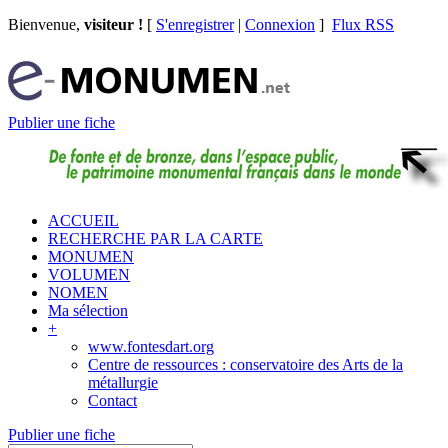
Bienvenue,
visiteur !
[
S'enregistrer
|
Connexion
]
Flux RSS
Publier une fiche
ACCUEIL
RECHERCHE PAR LA CARTE
MONUMEN
VOLUMEN
NOMEN
Ma sélection
+
www.fontesdart.org
Centre de ressources : conservatoire des Arts de la
métallurgie
Contact
Publier une fiche