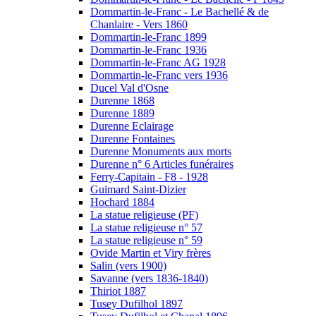
Dommartin-le-Franc - Le Bachellé & de
Chanlaire - Vers 1860
Dommartin-le-Franc 1899
Dommartin-le-Franc 1936
Dommartin-le-Franc AG 1928
Dommartin-le-Franc vers 1936
Ducel Val d'Osne
Durenne 1868
Durenne 1889
Durenne Eclairage
Durenne Fontaines
Durenne Monuments aux morts
Durenne n° 6 Articles funéraires
Ferry-Capitain - F8 - 1928
Guimard Saint-Dizier
Hochard 1884
La statue religieuse (PF)
La statue religieuse n° 57
La statue religieuse n° 59
Ovide Martin et Viry frères
Salin (vers 1900)
Savanne (vers 1836-1840)
Thiriot 1887
Tusey Dufilhol 1897