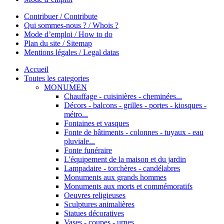
Contribuer / Contribute
Qui sommes-nous ? / Whois ?
Mode d’emploi / How to do
Plan du site / Sitemap
Mentions légales / Legal datas
Accueil
Toutes les categories
MONUMEN
Chauffage - cuisinières - cheminées...
Décors - balcons - grilles - portes - kiosques -
métro...
Fontaines et vasques
Fonte de bâtiments - colonnes - tuyaux - eau
pluviale...
Fonte funéraire
L'équipement de la maison et du jardin
Lampadaire - torchères - candélabres
Monuments aux grands hommes
Monuments aux morts et commémoratifs
Oeuvres religieuses
Sculptures animalières
Statues décoratives
Vases - coupes - urnes