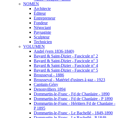
NOMEN
Architecte
Éditeur
Entrepreneur
Fondeur
Négociant
Paysagiste
Sculpteur
Technicien
VOLUMEN
André (vers 1836-1840)
Bayard & Saint-Dizier - Fascicule n° 2
Bayard & Saint-Dizier - Fascicule n° 3
Bayard & Saint-Dizier - Fascicule n° 4
Bayard & Saint-Dizier - Fascicule n° 5
Brousseval - 1886
Brousseval - Matériel d'usines à gaz - 1923
Capitain-Gény
Denonvilliers 1894
Dommartin-le-Franc - Fd de Chanlaire - 1890
Dommartin-le-Franc - Fd de Chanlaire - P 1890
Dommartin-le-Franc - Héritiers Fd de Chanlaire -
P 1895
Dommartin-le-Franc - Le Bachellé - 1849-1890
Dommartin-le-Franc - Le Bachellé - P 1849