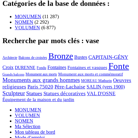
Catégories de la base de données :
MONUMEN
(11 287)
NOMEN
(2 292)
VOLUMEN
(6 877)
Recherche par mots clés : vase
Bronze
CAPITAIN-GÉNY
Bustes
Architecte
Balcons de croisées
Fonte
Croix
Fontaines
Fontaines et vasques
DURENNE
Fondu
Monument aux morts et commémoratif
Monument aux morts
Grands balcons
Monuments aux grands hommes
Oeuvres
MOREAU Mathurin
religieuses
Paris 75020
Père-Lachaise
SALIN (vers 1900)
Sculpteur
Statues
Statues décoratives
VAL D'OSNE
Équipement de la maison et du jardin
MONUMEN
VOLUMEN
NOMEN
Ma Sélection
Mon tableau de bord
Mode d’emploi