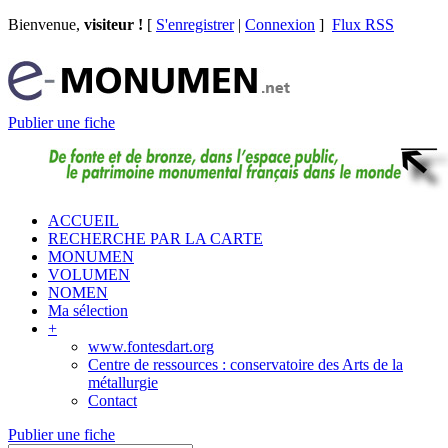
Bienvenue,
visiteur !
[
S'enregistrer
|
Connexion
]
Flux RSS
Publier une fiche
ACCUEIL
RECHERCHE PAR LA CARTE
MONUMEN
VOLUMEN
NOMEN
Ma sélection
+
www.fontesdart.org
Centre de ressources : conservatoire des Arts de la
métallurgie
Contact
Publier une fiche