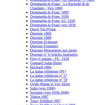
Dommartin-le-Franc - Le Bachellé & de
Chanlaire - Vers 1860
Dommartin-le-Franc 1899
Dommartin-le-Franc 1936
Dommartin-le-Franc AG 1928
Dommartin-le-Franc vers 1936
Ducel Val d'Osne
Durenne 1868
Durenne 1889
Durenne Eclairage
Durenne Fontaines
Durenne Monuments aux morts
Durenne n° 6 Articles funéraires
Ferry-Capitain - F8 - 1928
Guimard Saint-Dizier
Hochard 1884
La statue religieuse (PF)
La statue religieuse n° 57
La statue religieuse n° 59
Ovide Martin et Viry frères
Salin (vers 1900)
Savanne (vers 1836-1840)
Thiriot 1887
Tusey Dufilhol 1897