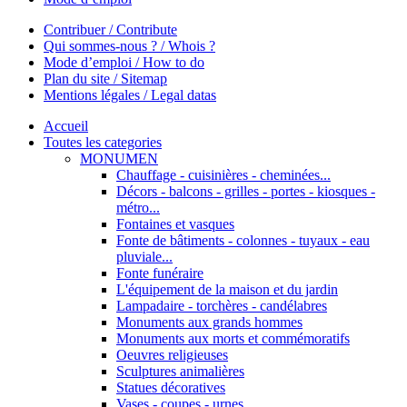
Contribuer / Contribute
Qui sommes-nous ? / Whois ?
Mode d’emploi / How to do
Plan du site / Sitemap
Mentions légales / Legal datas
Accueil
Toutes les categories
MONUMEN
Chauffage - cuisinières - cheminées...
Décors - balcons - grilles - portes - kiosques -
métro...
Fontaines et vasques
Fonte de bâtiments - colonnes - tuyaux - eau
pluviale...
Fonte funéraire
L'équipement de la maison et du jardin
Lampadaire - torchères - candélabres
Monuments aux grands hommes
Monuments aux morts et commémoratifs
Oeuvres religieuses
Sculptures animalières
Statues décoratives
Vases - coupes - urnes