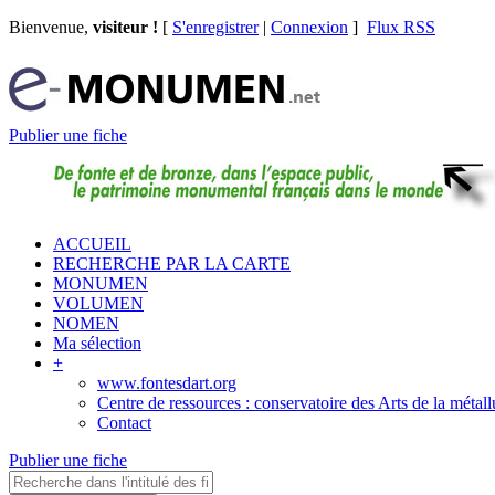
Bienvenue,
visiteur !
[
S'enregistrer
|
Connexion
]
Flux RSS
Publier une fiche
ACCUEIL
RECHERCHE PAR LA CARTE
MONUMEN
VOLUMEN
NOMEN
Ma sélection
+
www.fontesdart.org
Centre de ressources : conservatoire des Arts de la métall
Contact
Publier une fiche