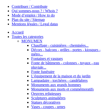
Contribuer / Contribute
Qui sommes-nous ? / Whois ?
Mode d’emploi / How to do
Plan du site / Sitemap
Mentions légales / Legal datas
Accueil
Toutes les categories
MONUMEN
Chauffage - cuisinières - cheminées...
Décors - balcons - grilles - portes - kiosques -
métro...
Fontaines et vasques
Fonte de bâtiments - colonnes - tuyaux - eau
pluviale...
Fonte funéraire
L'équipement de la maison et du jardin
Lampadaire - torchères - candélabres
Monuments aux grands hommes
Monuments aux morts et commémoratifs
Oeuvres religieuses
Sculptures animalières
Statues décoratives
Vases - coupes - urnes