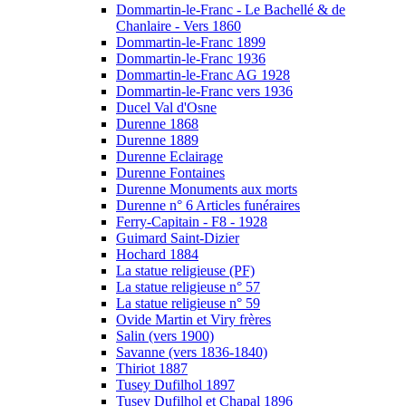
Dommartin-le-Franc - Le Bachellé & de
Chanlaire - Vers 1860
Dommartin-le-Franc 1899
Dommartin-le-Franc 1936
Dommartin-le-Franc AG 1928
Dommartin-le-Franc vers 1936
Ducel Val d'Osne
Durenne 1868
Durenne 1889
Durenne Eclairage
Durenne Fontaines
Durenne Monuments aux morts
Durenne n° 6 Articles funéraires
Ferry-Capitain - F8 - 1928
Guimard Saint-Dizier
Hochard 1884
La statue religieuse (PF)
La statue religieuse n° 57
La statue religieuse n° 59
Ovide Martin et Viry frères
Salin (vers 1900)
Savanne (vers 1836-1840)
Thiriot 1887
Tusey Dufilhol 1897
Tusey Dufilhol et Chapal 1896