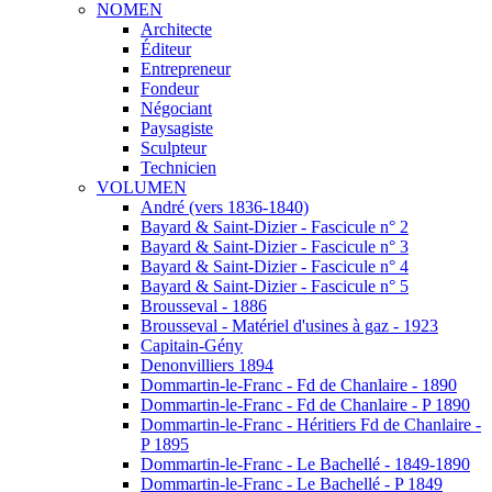
NOMEN
Architecte
Éditeur
Entrepreneur
Fondeur
Négociant
Paysagiste
Sculpteur
Technicien
VOLUMEN
André (vers 1836-1840)
Bayard & Saint-Dizier - Fascicule n° 2
Bayard & Saint-Dizier - Fascicule n° 3
Bayard & Saint-Dizier - Fascicule n° 4
Bayard & Saint-Dizier - Fascicule n° 5
Brousseval - 1886
Brousseval - Matériel d'usines à gaz - 1923
Capitain-Gény
Denonvilliers 1894
Dommartin-le-Franc - Fd de Chanlaire - 1890
Dommartin-le-Franc - Fd de Chanlaire - P 1890
Dommartin-le-Franc - Héritiers Fd de Chanlaire -
P 1895
Dommartin-le-Franc - Le Bachellé - 1849-1890
Dommartin-le-Franc - Le Bachellé - P 1849