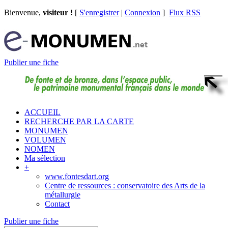
Bienvenue,
visiteur !
[
S'enregistrer
|
Connexion
]
Flux RSS
Publier une fiche
ACCUEIL
RECHERCHE PAR LA CARTE
MONUMEN
VOLUMEN
NOMEN
Ma sélection
+
www.fontesdart.org
Centre de ressources : conservatoire des Arts de la
métallurgie
Contact
Publier une fiche