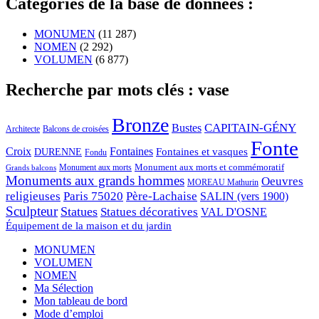
Catégories de la base de données :
MONUMEN
(11 287)
NOMEN
(2 292)
VOLUMEN
(6 877)
Recherche par mots clés : vase
Bronze
CAPITAIN-GÉNY
Bustes
Architecte
Balcons de croisées
Fonte
Croix
Fontaines
Fontaines et vasques
DURENNE
Fondu
Monument aux morts et commémoratif
Monument aux morts
Grands balcons
Monuments aux grands hommes
Oeuvres
MOREAU Mathurin
religieuses
Paris 75020
Père-Lachaise
SALIN (vers 1900)
Sculpteur
Statues
Statues décoratives
VAL D'OSNE
Équipement de la maison et du jardin
MONUMEN
VOLUMEN
NOMEN
Ma Sélection
Mon tableau de bord
Mode d’emploi