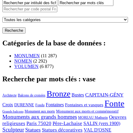
Catégories de la base de données :
MONUMEN
(11 287)
NOMEN
(2 292)
VOLUMEN
(6 877)
Recherche par mots clés : vase
Bronze
CAPITAIN-GÉNY
Bustes
Architecte
Balcons de croisées
Fonte
Croix
Fontaines
Fontaines et vasques
DURENNE
Fondu
Monument aux morts et commémoratif
Monument aux morts
Grands balcons
Monuments aux grands hommes
Oeuvres
MOREAU Mathurin
religieuses
Paris 75020
Père-Lachaise
SALIN (vers 1900)
Sculpteur
Statues
Statues décoratives
VAL D'OSNE