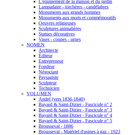
L'équipement de la maison et du jardin
Lampadaire - torchères - candélabres
Monuments aux grands hommes
Monuments aux morts et commémoratifs
Oeuvres religieuses
Sculptures animalières
Statues décoratives
Vases - coupes - urnes
NOMEN
Architecte
Éditeur
Entrepreneur
Fondeur
Négociant
Paysagiste
Sculpteur
Technicien
VOLUMEN
André (vers 1836-1840)
Bayard & Saint-Dizier - Fascicule n° 2
Bayard & Saint-Dizier - Fascicule n° 3
Bayard & Saint-Dizier - Fascicule n° 4
Bayard & Saint-Dizier - Fascicule n° 5
Brousseval - 1886
Brousseval - Matériel d'usines à gaz - 1923