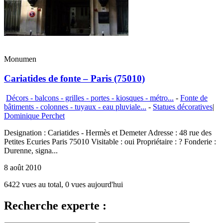
Monumen
Cariatides de fonte – Paris (75010)
Décors - balcons - grilles - portes - kiosques - métro...
-
Fonte de
bâtiments - colonnes - tuyaux - eau pluviale...
-
Statues décoratives
|
Dominique Perchet
Designation : Cariatides - Hermès et Demeter Adresse : 48 rue des
Petites Ecuries Paris 75010 Visitable : oui Propriétaire : ? Fonderie :
Durenne, signa...
8 août 2010
6422 vues au total, 0 vues aujourd'hui
Recherche experte :