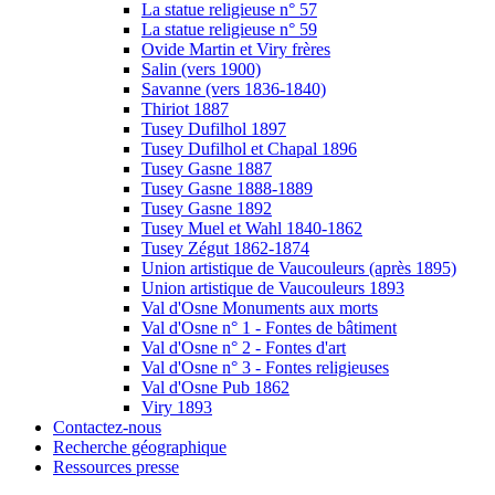
La statue religieuse n° 57
La statue religieuse n° 59
Ovide Martin et Viry frères
Salin (vers 1900)
Savanne (vers 1836-1840)
Thiriot 1887
Tusey Dufilhol 1897
Tusey Dufilhol et Chapal 1896
Tusey Gasne 1887
Tusey Gasne 1888-1889
Tusey Gasne 1892
Tusey Muel et Wahl 1840-1862
Tusey Zégut 1862-1874
Union artistique de Vaucouleurs (après 1895)
Union artistique de Vaucouleurs 1893
Val d'Osne Monuments aux morts
Val d'Osne n° 1 - Fontes de bâtiment
Val d'Osne n° 2 - Fontes d'art
Val d'Osne n° 3 - Fontes religieuses
Val d'Osne Pub 1862
Viry 1893
Contactez-nous
Recherche géographique
Ressources presse