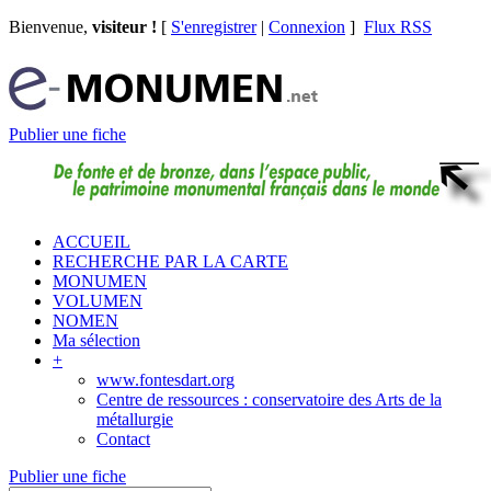
Bienvenue,
visiteur !
[
S'enregistrer
|
Connexion
]
Flux RSS
Publier une fiche
ACCUEIL
RECHERCHE PAR LA CARTE
MONUMEN
VOLUMEN
NOMEN
Ma sélection
+
www.fontesdart.org
Centre de ressources : conservatoire des Arts de la
métallurgie
Contact
Publier une fiche