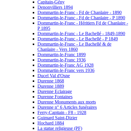
Capitain-Gény
Denonvilliers 1894
Dommartin-le-Franc - Fd de Chanlaire - 1890
Dommartin-le-Franc - Fd de Chanlaire - P 1890
Dommartin-le-Franc - Héritiers Fd de Chanlaire -
P 1895
Dommartin-le-Franc - Le Bachellé - 1849-1890
Dommartin-le-Franc - Le Bachellé - P 1849
Dommartin-le-Franc - Le Bachellé & de
Chanlaire - Vers 1860
Dommartin-le-Franc 1899
Dommartin-le-Franc 1936
Dommartin-le-Franc AG 1928
Dommartin-le-Franc vers 1936
Ducel Val d'Osne
Durenne 1868
Durenne 1889
Durenne Eclairage
Durenne Fontaines
Durenne Monuments aux morts
Durenne n° 6 Articles funéraires
Ferry-Capitain - F8 - 1928
Guimard Saint-Dizier
Hochard 1884
La statue religieuse (PF)