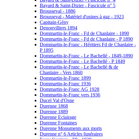
Bayard & Saint-Dizier - Fascicule n° 5
Brousseval - 1886
Brousseval - Matériel d'usines à gaz - 1923
Capitain-Gény
Denonvilliers 1894
Dommartin-le-Franc - Fd de Chanlaire - 1890
Dommartin-le-Franc - Fd de Chanlaire - P 1890
Dommartin-le-Franc - Héritiers Fd de Chanlaire -
P 1895
Dommartin-le-Franc - Le Bachellé - 1849-1890
Dommartin-le-Franc - Le Bachellé - P 1849
Dommartin-le-Franc - Le Bachellé & de
Chanlaire - Vers 1860
Dommartin-le-Franc 1899
Dommartin-le-Franc 1936
Dommartin-le-Franc AG 1928
Dommartin-le-Franc vers 1936
Ducel Val d'Osne
Durenne 1868
Durenne 1889
Durenne Eclairage
Durenne Fontaines
Durenne Monuments aux morts
Durenne n° 6 Articles funéraires