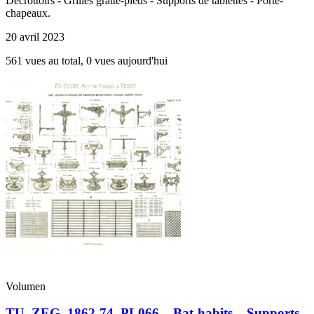
Décrottoirs - Grilles gratte-pieds - Supports de tablettes - Porte-
chapeaux.
20 avril 2023
561 vues au total, 0 vues aujourd'hui
Volumen
TU_ZEG_1862-74_PL066 – Bat-habits – Supports