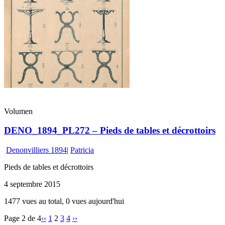
Volumen
DENO_1894_PL272 – Pieds de tables et décrottoirs
Denonvilliers 1894
|
Patricia
Pieds de tables et décrottoirs
4 septembre 2015
1477 vues au total, 0 vues aujourd'hui
Page 2 de 4
‹‹
1
2
3
4
››