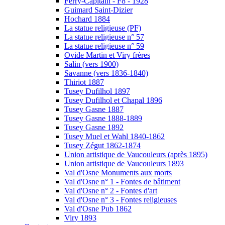
Ferry-Capitain - F8 - 1928
Guimard Saint-Dizier
Hochard 1884
La statue religieuse (PF)
La statue religieuse n° 57
La statue religieuse n° 59
Ovide Martin et Viry frères
Salin (vers 1900)
Savanne (vers 1836-1840)
Thiriot 1887
Tusey Dufilhol 1897
Tusey Dufilhol et Chapal 1896
Tusey Gasne 1887
Tusey Gasne 1888-1889
Tusey Gasne 1892
Tusey Muel et Wahl 1840-1862
Tusey Zégut 1862-1874
Union artistique de Vaucouleurs (après 1895)
Union artistique de Vaucouleurs 1893
Val d'Osne Monuments aux morts
Val d'Osne n° 1 - Fontes de bâtiment
Val d'Osne n° 2 - Fontes d'art
Val d'Osne n° 3 - Fontes religieuses
Val d'Osne Pub 1862
Viry 1893