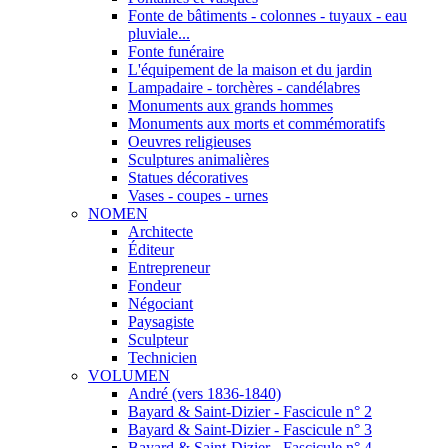
Fonte de bâtiments - colonnes - tuyaux - eau
pluviale...
Fonte funéraire
L'équipement de la maison et du jardin
Lampadaire - torchères - candélabres
Monuments aux grands hommes
Monuments aux morts et commémoratifs
Oeuvres religieuses
Sculptures animalières
Statues décoratives
Vases - coupes - urnes
NOMEN
Architecte
Éditeur
Entrepreneur
Fondeur
Négociant
Paysagiste
Sculpteur
Technicien
VOLUMEN
André (vers 1836-1840)
Bayard & Saint-Dizier - Fascicule n° 2
Bayard & Saint-Dizier - Fascicule n° 3
Bayard & Saint-Dizier - Fascicule n° 4