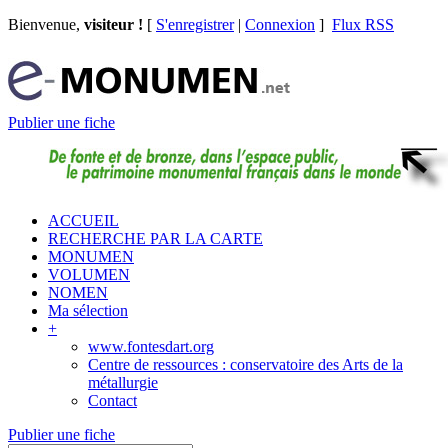
Bienvenue,
visiteur !
[
S'enregistrer
|
Connexion
]
Flux RSS
Publier une fiche
ACCUEIL
RECHERCHE PAR LA CARTE
MONUMEN
VOLUMEN
NOMEN
Ma sélection
+
www.fontesdart.org
Centre de ressources : conservatoire des Arts de la
métallurgie
Contact
Publier une fiche