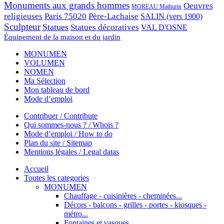
Monuments aux grands hommes
Oeuvres
MOREAU Mathurin
religieuses
Paris 75020
Père-Lachaise
SALIN (vers 1900)
Sculpteur
Statues
Statues décoratives
VAL D'OSNE
Équipement de la maison et du jardin
MONUMEN
VOLUMEN
NOMEN
Ma Sélection
Mon tableau de bord
Mode d’emploi
Contribuer / Contribute
Qui sommes-nous ? / Whois ?
Mode d’emploi / How to do
Plan du site / Sitemap
Mentions légales / Legal datas
Accueil
Toutes les categories
MONUMEN
Chauffage - cuisinières - cheminées...
Décors - balcons - grilles - portes - kiosques -
métro...
Fontaines et vasques