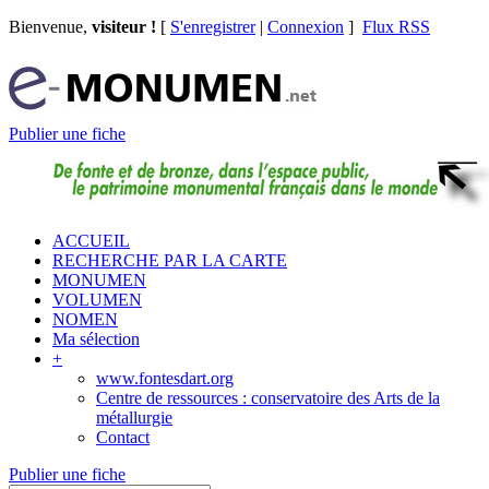
Bienvenue,
visiteur !
[
S'enregistrer
|
Connexion
]
Flux RSS
Publier une fiche
ACCUEIL
RECHERCHE PAR LA CARTE
MONUMEN
VOLUMEN
NOMEN
Ma sélection
+
www.fontesdart.org
Centre de ressources : conservatoire des Arts de la
métallurgie
Contact
Publier une fiche