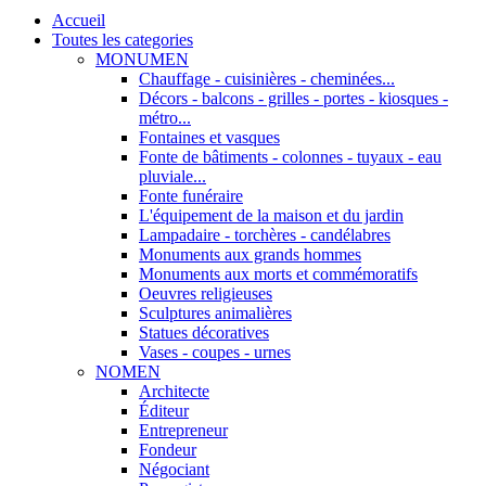
Accueil
Toutes les categories
MONUMEN
Chauffage - cuisinières - cheminées...
Décors - balcons - grilles - portes - kiosques -
métro...
Fontaines et vasques
Fonte de bâtiments - colonnes - tuyaux - eau
pluviale...
Fonte funéraire
L'équipement de la maison et du jardin
Lampadaire - torchères - candélabres
Monuments aux grands hommes
Monuments aux morts et commémoratifs
Oeuvres religieuses
Sculptures animalières
Statues décoratives
Vases - coupes - urnes
NOMEN
Architecte
Éditeur
Entrepreneur
Fondeur
Négociant