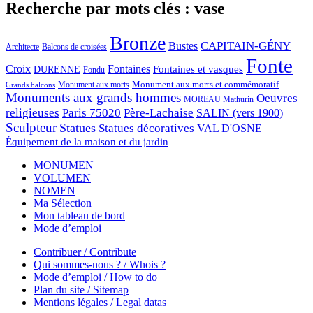
Recherche par mots clés : vase
Bronze
CAPITAIN-GÉNY
Bustes
Architecte
Balcons de croisées
Fonte
Croix
Fontaines
Fontaines et vasques
DURENNE
Fondu
Monument aux morts et commémoratif
Monument aux morts
Grands balcons
Monuments aux grands hommes
Oeuvres
MOREAU Mathurin
religieuses
Paris 75020
Père-Lachaise
SALIN (vers 1900)
Sculpteur
Statues
Statues décoratives
VAL D'OSNE
Équipement de la maison et du jardin
MONUMEN
VOLUMEN
NOMEN
Ma Sélection
Mon tableau de bord
Mode d’emploi
Contribuer / Contribute
Qui sommes-nous ? / Whois ?
Mode d’emploi / How to do
Plan du site / Sitemap
Mentions légales / Legal datas