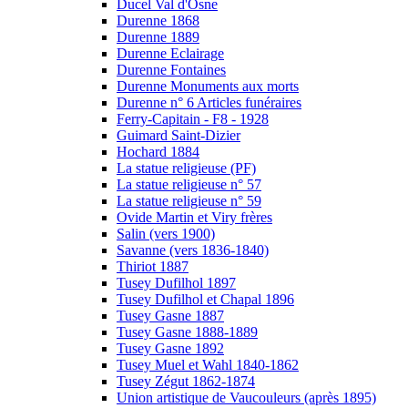
Ducel Val d'Osne
Durenne 1868
Durenne 1889
Durenne Eclairage
Durenne Fontaines
Durenne Monuments aux morts
Durenne n° 6 Articles funéraires
Ferry-Capitain - F8 - 1928
Guimard Saint-Dizier
Hochard 1884
La statue religieuse (PF)
La statue religieuse n° 57
La statue religieuse n° 59
Ovide Martin et Viry frères
Salin (vers 1900)
Savanne (vers 1836-1840)
Thiriot 1887
Tusey Dufilhol 1897
Tusey Dufilhol et Chapal 1896
Tusey Gasne 1887
Tusey Gasne 1888-1889
Tusey Gasne 1892
Tusey Muel et Wahl 1840-1862
Tusey Zégut 1862-1874
Union artistique de Vaucouleurs (après 1895)