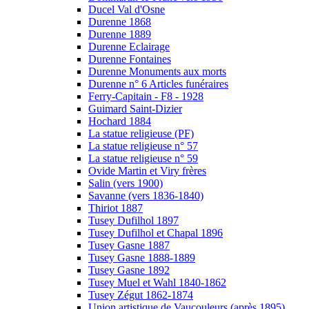
Ducel Val d'Osne
Durenne 1868
Durenne 1889
Durenne Eclairage
Durenne Fontaines
Durenne Monuments aux morts
Durenne n° 6 Articles funéraires
Ferry-Capitain - F8 - 1928
Guimard Saint-Dizier
Hochard 1884
La statue religieuse (PF)
La statue religieuse n° 57
La statue religieuse n° 59
Ovide Martin et Viry frères
Salin (vers 1900)
Savanne (vers 1836-1840)
Thiriot 1887
Tusey Dufilhol 1897
Tusey Dufilhol et Chapal 1896
Tusey Gasne 1887
Tusey Gasne 1888-1889
Tusey Gasne 1892
Tusey Muel et Wahl 1840-1862
Tusey Zégut 1862-1874
Union artistique de Vaucouleurs (après 1895)