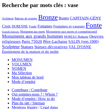
Recherche par mots clés : vase
Bronze
CAPITAIN-GÉNY
Bustes
Architecte
Balcons de croisées
Fonte
Croix
Fontaines
Fontaines et vasques
DURENNE
Fondu
Monument aux morts et commémoratif
Monument aux morts
Grands balcons
Monuments aux grands hommes
Oeuvres
MOREAU Mathurin
religieuses
Paris 75020
Père-Lachaise
SALIN (vers 1900)
Sculpteur
Statues
Statues décoratives
VAL D'OSNE
Équipement de la maison et du jardin
MONUMEN
VOLUMEN
NOMEN
Ma Sélection
Mon tableau de bord
Mode d’emploi
Contribuer / Contribute
Qui sommes-nous ? / Whois ?
Mode d’emploi / How to do
Plan du site / Sitemap
Mentions légales / Legal datas