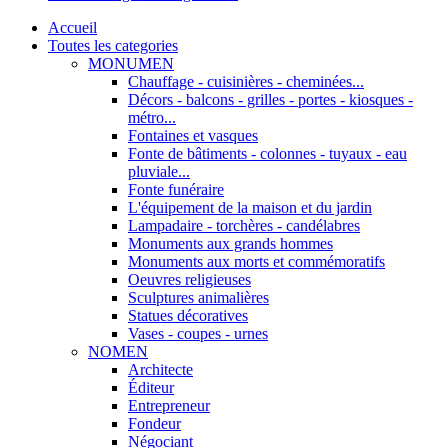
Accueil
Toutes les categories
MONUMEN
Chauffage - cuisinières - cheminées...
Décors - balcons - grilles - portes - kiosques -
métro...
Fontaines et vasques
Fonte de bâtiments - colonnes - tuyaux - eau
pluviale...
Fonte funéraire
L'équipement de la maison et du jardin
Lampadaire - torchères - candélabres
Monuments aux grands hommes
Monuments aux morts et commémoratifs
Oeuvres religieuses
Sculptures animalières
Statues décoratives
Vases - coupes - urnes
NOMEN
Architecte
Éditeur
Entrepreneur
Fondeur
Négociant