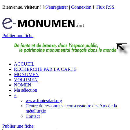
Bienvenue,
visiteur !
[
S'enregistrer
|
Connexion
]
Flux RSS
Publier une fiche
ACCUEIL
RECHERCHE PAR LA CARTE
MONUMEN
VOLUMEN
NOMEN
Ma sélection
+
www.fontesdart.org
Centre de ressources : conservatoire des Arts de la
métallurgie
Contact
Publier une fiche