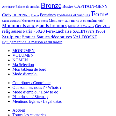
Bronze
CAPITAIN-GÉNY
Bustes
Architecte
Balcons de croisées
Fonte
Croix
Fontaines
Fontaines et vasques
DURENNE
Fondu
Monument aux morts et commémoratif
Monument aux morts
Grands balcons
Monuments aux grands hommes
Oeuvres
MOREAU Mathurin
religieuses
Paris 75020
Père-Lachaise
SALIN (vers 1900)
Sculpteur
Statues
Statues décoratives
VAL D'OSNE
Équipement de la maison et du jardin
MONUMEN
VOLUMEN
NOMEN
Ma Sélection
Mon tableau de bord
Mode d’emploi
Contribuer / Contribute
Qui sommes-nous ? / Whois ?
Mode d’emploi / How to do
Plan du site / Sitemap
Mentions légales / Legal datas
Accueil
Toutes les categories