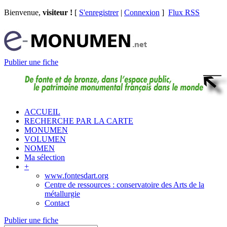
Bienvenue,
visiteur !
[
S'enregistrer
|
Connexion
]
Flux RSS
Publier une fiche
ACCUEIL
RECHERCHE PAR LA CARTE
MONUMEN
VOLUMEN
NOMEN
Ma sélection
+
www.fontesdart.org
Centre de ressources : conservatoire des Arts de la
métallurgie
Contact
Publier une fiche