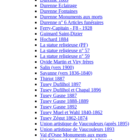
Durenne Eclairage
Durenne Fontaines
Durenne Monuments aux morts
Durenne n° 6 Articles funéraires
Ferry-Capitain - F8 - 1928
Guimard Saint-Dizier
Hochard 1884
La statue religieuse (PF)
La statue religieuse n° 57
La statue religieuse n° 59
Ovide Martin et Viry frères
Salin (vers 1900)
Savanne (vers 1836-1840)
Thiriot 1887
Tusey Dufilhol 1897
Tusey Dufilhol et Chapal 1896
Tusey Gasne 1887
Tusey Gasne 1888-1889
Tusey Gasne 1892
Tusey Muel et Wahl 1840-1862
Tusey Zégut 1862-1874
Union artistique de Vaucouleurs (après 1895)
Union artistique de Vaucouleurs 1893
Val d'Osne Monuments aux morts