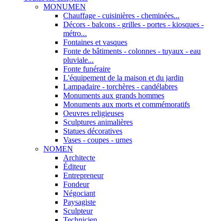
MONUMEN
Chauffage - cuisinières - cheminées...
Décors - balcons - grilles - portes - kiosques -
métro...
Fontaines et vasques
Fonte de bâtiments - colonnes - tuyaux - eau
pluviale...
Fonte funéraire
L'équipement de la maison et du jardin
Lampadaire - torchères - candélabres
Monuments aux grands hommes
Monuments aux morts et commémoratifs
Oeuvres religieuses
Sculptures animalières
Statues décoratives
Vases - coupes - urnes
NOMEN
Architecte
Éditeur
Entrepreneur
Fondeur
Négociant
Paysagiste
Sculpteur
Technicien