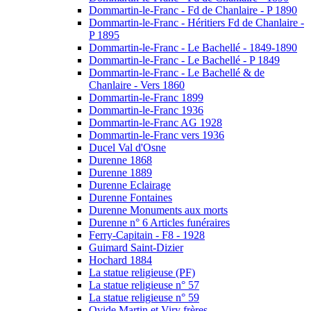
Dommartin-le-Franc - Fd de Chanlaire - P 1890
Dommartin-le-Franc - Héritiers Fd de Chanlaire -
P 1895
Dommartin-le-Franc - Le Bachellé - 1849-1890
Dommartin-le-Franc - Le Bachellé - P 1849
Dommartin-le-Franc - Le Bachellé & de
Chanlaire - Vers 1860
Dommartin-le-Franc 1899
Dommartin-le-Franc 1936
Dommartin-le-Franc AG 1928
Dommartin-le-Franc vers 1936
Ducel Val d'Osne
Durenne 1868
Durenne 1889
Durenne Eclairage
Durenne Fontaines
Durenne Monuments aux morts
Durenne n° 6 Articles funéraires
Ferry-Capitain - F8 - 1928
Guimard Saint-Dizier
Hochard 1884
La statue religieuse (PF)
La statue religieuse n° 57
La statue religieuse n° 59
Ovide Martin et Viry frères