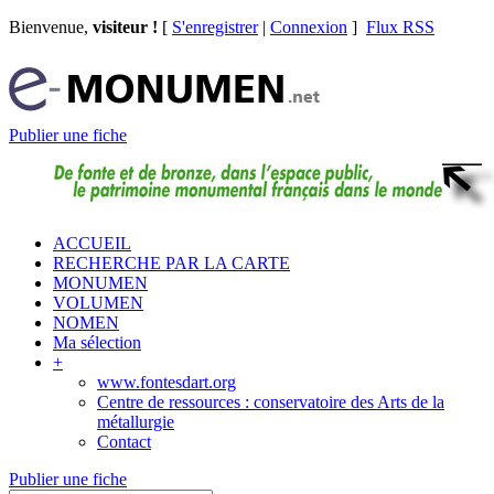
Bienvenue,
visiteur !
[
S'enregistrer
|
Connexion
]
Flux RSS
Publier une fiche
ACCUEIL
RECHERCHE PAR LA CARTE
MONUMEN
VOLUMEN
NOMEN
Ma sélection
+
www.fontesdart.org
Centre de ressources : conservatoire des Arts de la
métallurgie
Contact
Publier une fiche