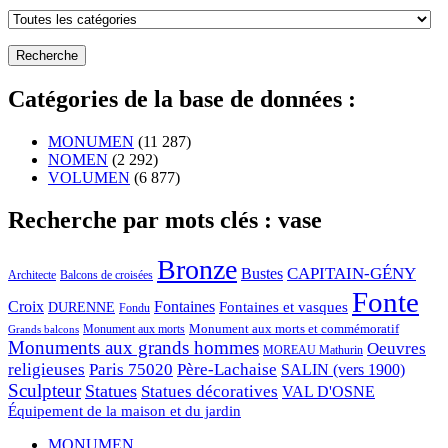
Catégories de la base de données :
MONUMEN
(11 287)
NOMEN
(2 292)
VOLUMEN
(6 877)
Recherche par mots clés : vase
Bronze
CAPITAIN-GÉNY
Bustes
Architecte
Balcons de croisées
Fonte
Croix
Fontaines
Fontaines et vasques
DURENNE
Fondu
Monument aux morts et commémoratif
Monument aux morts
Grands balcons
Monuments aux grands hommes
Oeuvres
MOREAU Mathurin
religieuses
Paris 75020
Père-Lachaise
SALIN (vers 1900)
Sculpteur
Statues
Statues décoratives
VAL D'OSNE
Équipement de la maison et du jardin
MONUMEN