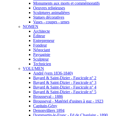
Monuments aux morts et commémoratifs
Oeuvres religieuses
Sculptures animalières
Statues décoratives
Vases - coupes - urnes
NOMEN
Architecte
Éditeur
Entrepreneur
Fondeur
Négociant
Paysagiste
Sculpteur
Technicien
VOLUMEN
André (vers 1836-1840)
Bayard & Saint-Dizier - Fascicule n° 2
Bayard & Saint-Dizier - Fascicule n° 3
Bayard & Saint-Dizier - Fascicule n° 4
Bayard & Saint-Dizier - Fascicule n° 5
Brousseval - 1886
Brousseval - Matériel d'usines à gaz - 1923
Capitain-Gény
Denonvilliers 1894
Dommartin-le-Franc - Fd de Chanlaire - 1890