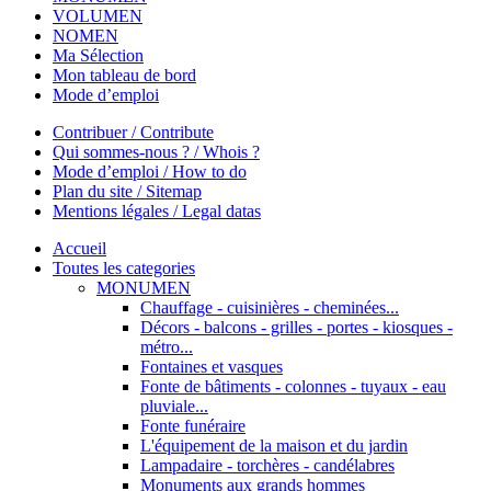
VOLUMEN
NOMEN
Ma Sélection
Mon tableau de bord
Mode d’emploi
Contribuer / Contribute
Qui sommes-nous ? / Whois ?
Mode d’emploi / How to do
Plan du site / Sitemap
Mentions légales / Legal datas
Accueil
Toutes les categories
MONUMEN
Chauffage - cuisinières - cheminées...
Décors - balcons - grilles - portes - kiosques -
métro...
Fontaines et vasques
Fonte de bâtiments - colonnes - tuyaux - eau
pluviale...
Fonte funéraire
L'équipement de la maison et du jardin
Lampadaire - torchères - candélabres
Monuments aux grands hommes