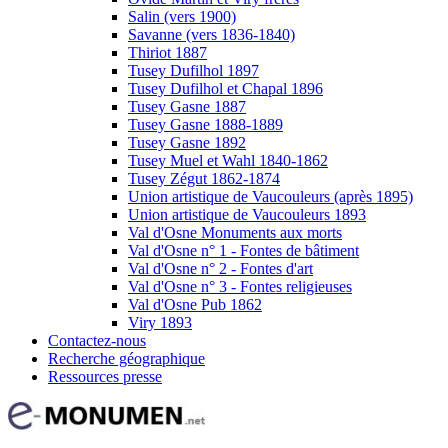
Salin (vers 1900)
Savanne (vers 1836-1840)
Thiriot 1887
Tusey Dufilhol 1897
Tusey Dufilhol et Chapal 1896
Tusey Gasne 1887
Tusey Gasne 1888-1889
Tusey Gasne 1892
Tusey Muel et Wahl 1840-1862
Tusey Zégut 1862-1874
Union artistique de Vaucouleurs (après 1895)
Union artistique de Vaucouleurs 1893
Val d'Osne Monuments aux morts
Val d'Osne n° 1 - Fontes de bâtiment
Val d'Osne n° 2 - Fontes d'art
Val d'Osne n° 3 - Fontes religieuses
Val d'Osne Pub 1862
Viry 1893
Contactez-nous
Recherche géographique
Ressources presse