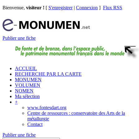
Bienvenue,
visiteur !
[
S'enregistrer
|
Connexion
]
Flux RSS
Publier une fiche
ACCUEIL
RECHERCHE PAR LA CARTE
MONUMEN
VOLUMEN
NOMEN
Ma sélection
+
www.fontesdart.org
Centre de ressources : conservatoire des Arts de la
métallurgie
Contact
Publier une fiche