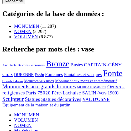
Catégories de la base de données :
MONUMEN
(11 287)
NOMEN
(2 292)
VOLUMEN
(6 877)
Recherche par mots clés : vase
Bronze
CAPITAIN-GÉNY
Bustes
Architecte
Balcons de croisées
Fonte
Croix
Fontaines
Fontaines et vasques
DURENNE
Fondu
Monument aux morts et commémoratif
Monument aux morts
Grands balcons
Monuments aux grands hommes
Oeuvres
MOREAU Mathurin
religieuses
Paris 75020
Père-Lachaise
SALIN (vers 1900)
Sculpteur
Statues
Statues décoratives
VAL D'OSNE
Équipement de la maison et du jardin
MONUMEN
VOLUMEN
NOMEN
Ma Sélection