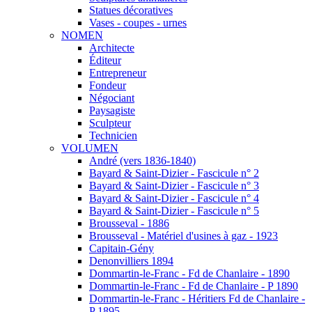
Statues décoratives
Vases - coupes - urnes
NOMEN
Architecte
Éditeur
Entrepreneur
Fondeur
Négociant
Paysagiste
Sculpteur
Technicien
VOLUMEN
André (vers 1836-1840)
Bayard & Saint-Dizier - Fascicule n° 2
Bayard & Saint-Dizier - Fascicule n° 3
Bayard & Saint-Dizier - Fascicule n° 4
Bayard & Saint-Dizier - Fascicule n° 5
Brousseval - 1886
Brousseval - Matériel d'usines à gaz - 1923
Capitain-Gény
Denonvilliers 1894
Dommartin-le-Franc - Fd de Chanlaire - 1890
Dommartin-le-Franc - Fd de Chanlaire - P 1890
Dommartin-le-Franc - Héritiers Fd de Chanlaire -
P 1895