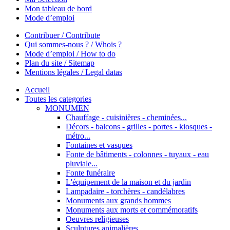
Mon tableau de bord
Mode d’emploi
Contribuer / Contribute
Qui sommes-nous ? / Whois ?
Mode d’emploi / How to do
Plan du site / Sitemap
Mentions légales / Legal datas
Accueil
Toutes les categories
MONUMEN
Chauffage - cuisinières - cheminées...
Décors - balcons - grilles - portes - kiosques -
métro...
Fontaines et vasques
Fonte de bâtiments - colonnes - tuyaux - eau
pluviale...
Fonte funéraire
L'équipement de la maison et du jardin
Lampadaire - torchères - candélabres
Monuments aux grands hommes
Monuments aux morts et commémoratifs
Oeuvres religieuses
Sculptures animalières