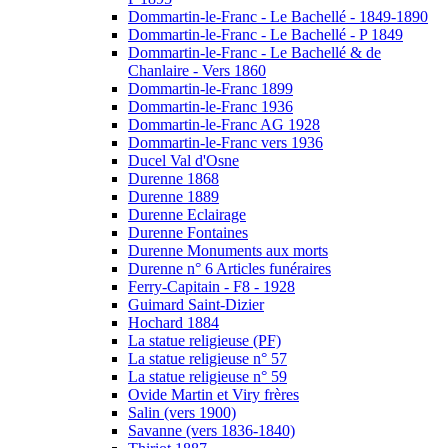
Dommartin-le-Franc - Le Bachellé - 1849-1890
Dommartin-le-Franc - Le Bachellé - P 1849
Dommartin-le-Franc - Le Bachellé & de
Chanlaire - Vers 1860
Dommartin-le-Franc 1899
Dommartin-le-Franc 1936
Dommartin-le-Franc AG 1928
Dommartin-le-Franc vers 1936
Ducel Val d'Osne
Durenne 1868
Durenne 1889
Durenne Eclairage
Durenne Fontaines
Durenne Monuments aux morts
Durenne n° 6 Articles funéraires
Ferry-Capitain - F8 - 1928
Guimard Saint-Dizier
Hochard 1884
La statue religieuse (PF)
La statue religieuse n° 57
La statue religieuse n° 59
Ovide Martin et Viry frères
Salin (vers 1900)
Savanne (vers 1836-1840)