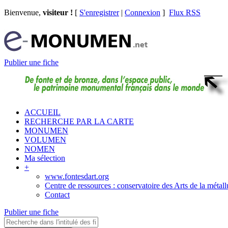
Bienvenue,
visiteur !
[
S'enregistrer
|
Connexion
]
Flux RSS
Publier une fiche
ACCUEIL
RECHERCHE PAR LA CARTE
MONUMEN
VOLUMEN
NOMEN
Ma sélection
+
www.fontesdart.org
Centre de ressources : conservatoire des Arts de la métall
Contact
Publier une fiche