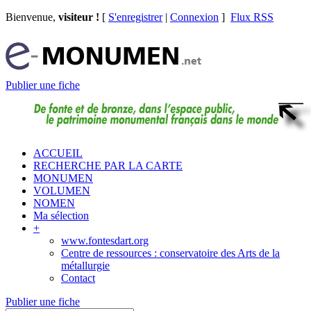
Bienvenue,
visiteur !
[
S'enregistrer
|
Connexion
]
Flux RSS
Publier une fiche
ACCUEIL
RECHERCHE PAR LA CARTE
MONUMEN
VOLUMEN
NOMEN
Ma sélection
+
www.fontesdart.org
Centre de ressources : conservatoire des Arts de la
métallurgie
Contact
Publier une fiche