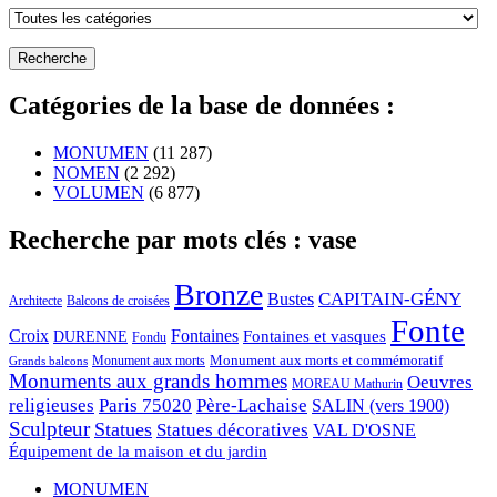
Catégories de la base de données :
MONUMEN
(11 287)
NOMEN
(2 292)
VOLUMEN
(6 877)
Recherche par mots clés : vase
Bronze
CAPITAIN-GÉNY
Bustes
Architecte
Balcons de croisées
Fonte
Croix
Fontaines
Fontaines et vasques
DURENNE
Fondu
Monument aux morts et commémoratif
Monument aux morts
Grands balcons
Monuments aux grands hommes
Oeuvres
MOREAU Mathurin
religieuses
Paris 75020
Père-Lachaise
SALIN (vers 1900)
Sculpteur
Statues
Statues décoratives
VAL D'OSNE
Équipement de la maison et du jardin
MONUMEN