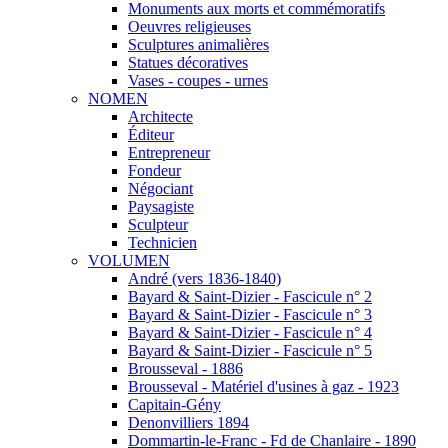
Monuments aux morts et commémoratifs
Oeuvres religieuses
Sculptures animalières
Statues décoratives
Vases - coupes - urnes
NOMEN
Architecte
Éditeur
Entrepreneur
Fondeur
Négociant
Paysagiste
Sculpteur
Technicien
VOLUMEN
André (vers 1836-1840)
Bayard & Saint-Dizier - Fascicule n° 2
Bayard & Saint-Dizier - Fascicule n° 3
Bayard & Saint-Dizier - Fascicule n° 4
Bayard & Saint-Dizier - Fascicule n° 5
Brousseval - 1886
Brousseval - Matériel d'usines à gaz - 1923
Capitain-Gény
Denonvilliers 1894
Dommartin-le-Franc - Fd de Chanlaire - 1890