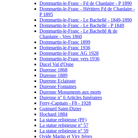
Dommartin-le-Franc - Fd de Chanlaire - P 1890
Dommartin-le-Franc - Héritiers Fd de Chanlaire -
P 1895
Dommartin-le-Franc - Le Bachellé - 1849-1890
Dommartin-le-Franc - Le Bachellé - P 1849
Dommartin-le-Franc - Le Bachellé & de
Chanlaire - Vers 1860
Dommartin-le-Franc 1899
Dommartin-le-Franc 1936
Dommartin-le-Franc AG 1928
Dommartin-le-Franc vers 1936
Ducel Val d'Osne
Durenne 1868
Durenne 1889
Durenne Eclairage
Durenne Fontaines
Durenne Monuments aux morts
Durenne n° 6 Articles funéraires
Ferry-Capitain - F8 - 1928
Guimard Saint-Dizier
Hochard 1884
La statue religieuse (PF)
La statue religieuse n° 57
La statue religieuse n° 59
Ovide Martin et Viry frères