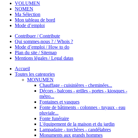
VOLUMEN
NOMEN
Ma Sélection
Mon tableau de bord
Mode d’emploi
Contribuer / Contribute
Qui sommes-nous ? / Whois ?
Mode d’emploi / How to do
Plan du site / Sitemap
Mentions légales / Legal datas
Accueil
Toutes les categories
MONUMEN
Chauffage - cuisinières - cheminées...
Décors - balcons - grilles - portes - kiosques -
métro...
Fontaines et vasques
Fonte de bâtiments - colonnes - tuyaux - eau
pluviale...
Fonte funéraire
L'équipement de la maison et du jardin
Lampadaire - torchères - candélabres
Monuments aux grands hommes