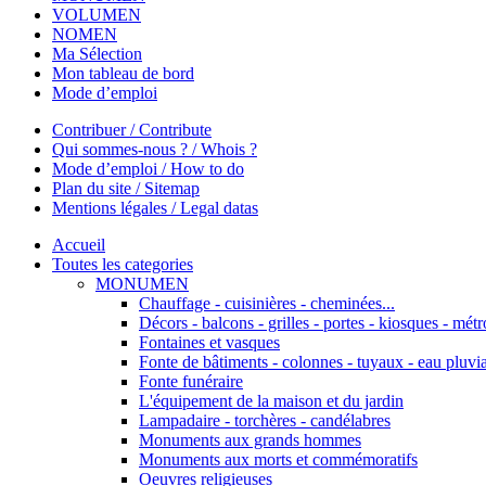
VOLUMEN
NOMEN
Ma Sélection
Mon tableau de bord
Mode d’emploi
Contribuer / Contribute
Qui sommes-nous ? / Whois ?
Mode d’emploi / How to do
Plan du site / Sitemap
Mentions légales / Legal datas
Accueil
Toutes les categories
MONUMEN
Chauffage - cuisinières - cheminées...
Décors - balcons - grilles - portes - kiosques - métro
Fontaines et vasques
Fonte de bâtiments - colonnes - tuyaux - eau pluvia
Fonte funéraire
L'équipement de la maison et du jardin
Lampadaire - torchères - candélabres
Monuments aux grands hommes
Monuments aux morts et commémoratifs
Oeuvres religieuses