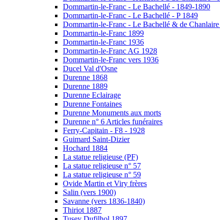
Dommartin-le-Franc - Le Bachellé - 1849-1890
Dommartin-le-Franc - Le Bachellé - P 1849
Dommartin-le-Franc - Le Bachellé & de Chanlaire
Dommartin-le-Franc 1899
Dommartin-le-Franc 1936
Dommartin-le-Franc AG 1928
Dommartin-le-Franc vers 1936
Ducel Val d'Osne
Durenne 1868
Durenne 1889
Durenne Eclairage
Durenne Fontaines
Durenne Monuments aux morts
Durenne n° 6 Articles funéraires
Ferry-Capitain - F8 - 1928
Guimard Saint-Dizier
Hochard 1884
La statue religieuse (PF)
La statue religieuse n° 57
La statue religieuse n° 59
Ovide Martin et Viry frères
Salin (vers 1900)
Savanne (vers 1836-1840)
Thiriot 1887
Tusey Dufilhol 1897