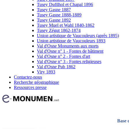
Tusey Dufilhol et Chapal 1896
Tusey Gasne 1887
Tusey Gasne 1888-1889
Tusey Gasne 1892
Tusey Muel et Wahl 1840-1862
Tusey Zégut 1862-1874
Union artistique de Vaucouleurs (après 1895)
Union artistique de Vaucouleurs 1893
Val d'Osne Monuments aux morts
Val d'Osne n° 1 - Fontes de bâtiment
Val d'Osne n° 2 - Fontes d'art
Val d'Osne n° 3 - Fontes religieuses
Val d'Osne Pub 1862
Viry 1893
Contactez-nous
Recherche géographique
Ressources presse
Base 