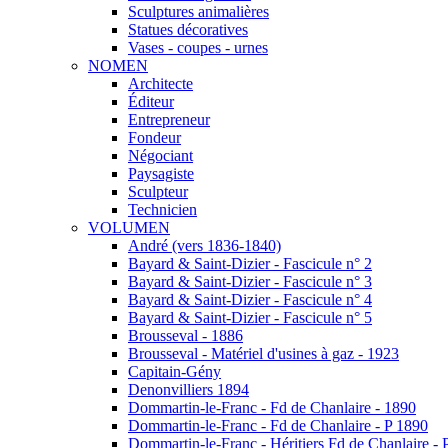
Sculptures animalières
Statues décoratives
Vases - coupes - urnes
NOMEN
Architecte
Éditeur
Entrepreneur
Fondeur
Négociant
Paysagiste
Sculpteur
Technicien
VOLUMEN
André (vers 1836-1840)
Bayard & Saint-Dizier - Fascicule n° 2
Bayard & Saint-Dizier - Fascicule n° 3
Bayard & Saint-Dizier - Fascicule n° 4
Bayard & Saint-Dizier - Fascicule n° 5
Brousseval - 1886
Brousseval - Matériel d'usines à gaz - 1923
Capitain-Gény
Denonvilliers 1894
Dommartin-le-Franc - Fd de Chanlaire - 1890
Dommartin-le-Franc - Fd de Chanlaire - P 1890
Dommartin-le-Franc - Héritiers Fd de Chanlaire - 