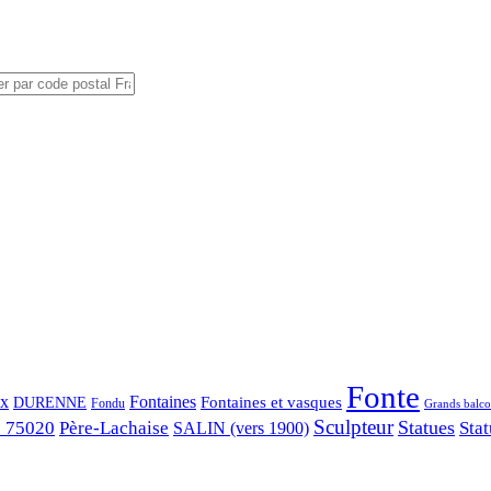
Fonte
ix
Fontaines
Fontaines et vasques
DURENNE
Fondu
Grands balco
Sculpteur
Statues
s 75020
Père-Lachaise
Stat
SALIN (vers 1900)