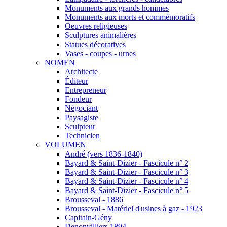
Monuments aux grands hommes
Monuments aux morts et commémoratifs
Oeuvres religieuses
Sculptures animalières
Statues décoratives
Vases - coupes - urnes
NOMEN
Architecte
Éditeur
Entrepreneur
Fondeur
Négociant
Paysagiste
Sculpteur
Technicien
VOLUMEN
André (vers 1836-1840)
Bayard & Saint-Dizier - Fascicule n° 2
Bayard & Saint-Dizier - Fascicule n° 3
Bayard & Saint-Dizier - Fascicule n° 4
Bayard & Saint-Dizier - Fascicule n° 5
Brousseval - 1886
Brousseval - Matériel d'usines à gaz - 1923
Capitain-Gény
Denonvilliers 1894