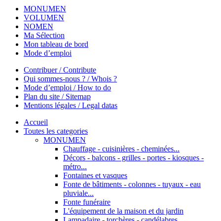
MONUMEN
VOLUMEN
NOMEN
Ma Sélection
Mon tableau de bord
Mode d’emploi
Contribuer / Contribute
Qui sommes-nous ? / Whois ?
Mode d’emploi / How to do
Plan du site / Sitemap
Mentions légales / Legal datas
Accueil
Toutes les categories
MONUMEN
Chauffage - cuisinières - cheminées...
Décors - balcons - grilles - portes - kiosques -
métro...
Fontaines et vasques
Fonte de bâtiments - colonnes - tuyaux - eau
pluviale...
Fonte funéraire
L'équipement de la maison et du jardin
Lampadaire - torchères - candélabres