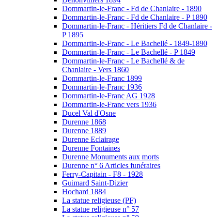
Dommartin-le-Franc - Fd de Chanlaire - 1890
Dommartin-le-Franc - Fd de Chanlaire - P 1890
Dommartin-le-Franc - Héritiers Fd de Chanlaire -
P 1895
Dommartin-le-Franc - Le Bachellé - 1849-1890
Dommartin-le-Franc - Le Bachellé - P 1849
Dommartin-le-Franc - Le Bachellé & de
Chanlaire - Vers 1860
Dommartin-le-Franc 1899
Dommartin-le-Franc 1936
Dommartin-le-Franc AG 1928
Dommartin-le-Franc vers 1936
Ducel Val d'Osne
Durenne 1868
Durenne 1889
Durenne Eclairage
Durenne Fontaines
Durenne Monuments aux morts
Durenne n° 6 Articles funéraires
Ferry-Capitain - F8 - 1928
Guimard Saint-Dizier
Hochard 1884
La statue religieuse (PF)
La statue religieuse n° 57