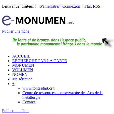
Bienvenue,
visiteur !
[
S'enregistrer
|
Connexion
]
Flux RSS
Publier une fiche
ACCUEIL
RECHERCHE PAR LA CARTE
MONUMEN
VOLUMEN
NOMEN
Ma sélection
+
www.fontesdart.org
Centre de ressources : conservatoire des Arts de la
métallurgie
Contact
Publier une fiche