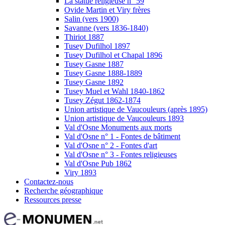
La statue religieuse n° 59
Ovide Martin et Viry frères
Salin (vers 1900)
Savanne (vers 1836-1840)
Thiriot 1887
Tusey Dufilhol 1897
Tusey Dufilhol et Chapal 1896
Tusey Gasne 1887
Tusey Gasne 1888-1889
Tusey Gasne 1892
Tusey Muel et Wahl 1840-1862
Tusey Zégut 1862-1874
Union artistique de Vaucouleurs (après 1895)
Union artistique de Vaucouleurs 1893
Val d'Osne Monuments aux morts
Val d'Osne n° 1 - Fontes de bâtiment
Val d'Osne n° 2 - Fontes d'art
Val d'Osne n° 3 - Fontes religieuses
Val d'Osne Pub 1862
Viry 1893
Contactez-nous
Recherche géographique
Ressources presse