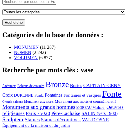
Catégories de la base de données :
MONUMEN
(11 287)
NOMEN
(2 292)
VOLUMEN
(6 877)
Recherche par mots clés : vase
Bronze
CAPITAIN-GÉNY
Bustes
Architecte
Balcons de croisées
Fonte
Croix
Fontaines
Fontaines et vasques
DURENNE
Fondu
Monument aux morts et commémoratif
Monument aux morts
Grands balcons
Monuments aux grands hommes
Oeuvres
MOREAU Mathurin
religieuses
Paris 75020
Père-Lachaise
SALIN (vers 1900)
Sculpteur
Statues
Statues décoratives
VAL D'OSNE
Équipement de la maison et du jardin