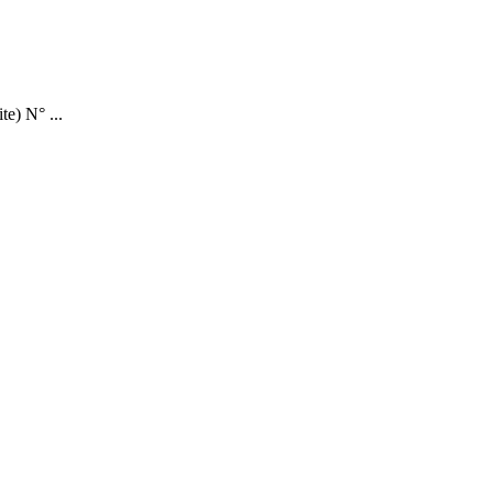
e) N° ...