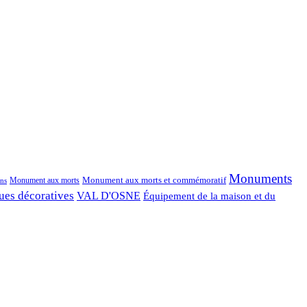
Monuments
Monument aux morts et commémoratif
Monument aux morts
ns
ues décoratives
VAL D'OSNE
Équipement de la maison et du