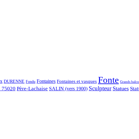
Fonte
ix
Fontaines
Fontaines et vasques
DURENNE
Fondu
Grands balco
Sculpteur
Statues
s 75020
Père-Lachaise
Stat
SALIN (vers 1900)