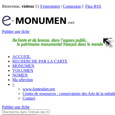
Bienvenue,
visiteur !
[
S'enregistrer
|
Connexion
]
Flux RSS
Publier une fiche
ACCUEIL
RECHERCHE PAR LA CARTE
MONUMEN
VOLUMEN
NOMEN
Ma sélection
+
www.fontesdart.org
Centre de ressources : conservatoire des Arts de la métall
Contact
Publier une fiche