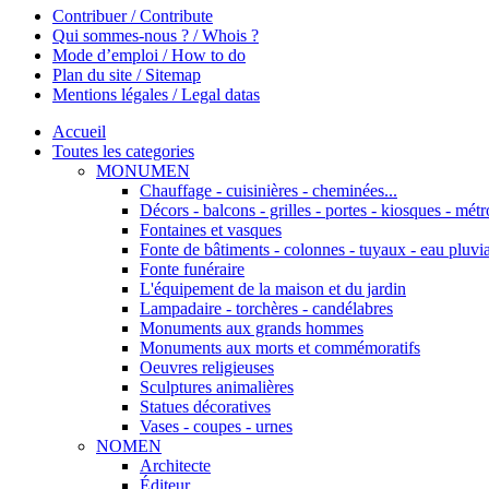
Contribuer / Contribute
Qui sommes-nous ? / Whois ?
Mode d’emploi / How to do
Plan du site / Sitemap
Mentions légales / Legal datas
Accueil
Toutes les categories
MONUMEN
Chauffage - cuisinières - cheminées...
Décors - balcons - grilles - portes - kiosques - métro
Fontaines et vasques
Fonte de bâtiments - colonnes - tuyaux - eau pluvia
Fonte funéraire
L'équipement de la maison et du jardin
Lampadaire - torchères - candélabres
Monuments aux grands hommes
Monuments aux morts et commémoratifs
Oeuvres religieuses
Sculptures animalières
Statues décoratives
Vases - coupes - urnes
NOMEN
Architecte
Éditeur