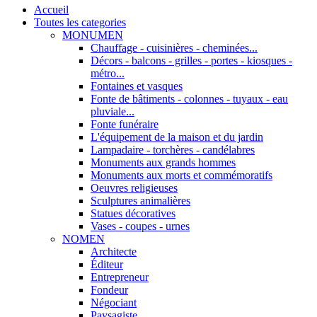
Accueil
Toutes les categories
MONUMEN
Chauffage - cuisinières - cheminées...
Décors - balcons - grilles - portes - kiosques -
métro...
Fontaines et vasques
Fonte de bâtiments - colonnes - tuyaux - eau
pluviale...
Fonte funéraire
L'équipement de la maison et du jardin
Lampadaire - torchères - candélabres
Monuments aux grands hommes
Monuments aux morts et commémoratifs
Oeuvres religieuses
Sculptures animalières
Statues décoratives
Vases - coupes - urnes
NOMEN
Architecte
Éditeur
Entrepreneur
Fondeur
Négociant
Paysagiste