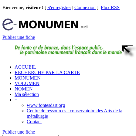
Bienvenue,
visiteur !
[
S'enregistrer
|
Connexion
]
Flux RSS
Publier une fiche
ACCUEIL
RECHERCHE PAR LA CARTE
MONUMEN
VOLUMEN
NOMEN
Ma sélection
+
www.fontesdart.org
Centre de ressources : conservatoire des Arts de la
métallurgie
Contact
Publier une fiche