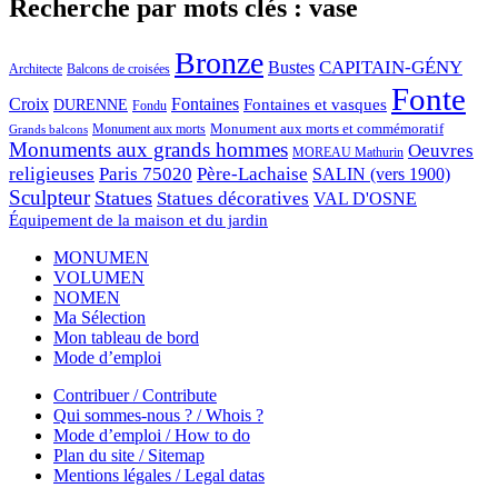
Recherche par mots clés : vase
Bronze
CAPITAIN-GÉNY
Bustes
Architecte
Balcons de croisées
Fonte
Croix
Fontaines
Fontaines et vasques
DURENNE
Fondu
Monument aux morts et commémoratif
Monument aux morts
Grands balcons
Monuments aux grands hommes
Oeuvres
MOREAU Mathurin
religieuses
Paris 75020
Père-Lachaise
SALIN (vers 1900)
Sculpteur
Statues
Statues décoratives
VAL D'OSNE
Équipement de la maison et du jardin
MONUMEN
VOLUMEN
NOMEN
Ma Sélection
Mon tableau de bord
Mode d’emploi
Contribuer / Contribute
Qui sommes-nous ? / Whois ?
Mode d’emploi / How to do
Plan du site / Sitemap
Mentions légales / Legal datas