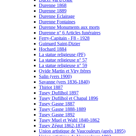
Durenne 1868
Durenne 1889
Durenne Eclairage
Durenne Fontaines
Durenne Monuments aux morts
Durenne n° 6 Articles funéraires
Ferry-Capitain - F8 - 1928
Guimard Saint-Dizier
Hochard 1884
La statue religieuse (PF)
La statue religieuse n° 57
La statue religieuse n° 59
Ovide Martin et Viry frères
Salin (vers 1900)
Savanne (vers 1836-1840)
Thiriot 1887
Tusey Dufilhol 1897
Tusey Dufilhol et Chapal 1896
Tusey Gasne 1887
Tusey Gasne 1888-1889
Tusey Gasne 1892
Tusey Muel et Wahl 1840-1862
Tusey Zégut 1862-1874
Union artistique de Vaucouleurs (après 1895)