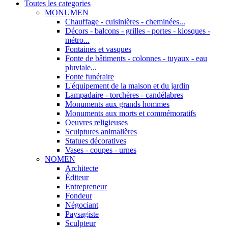
Toutes les categories
MONUMEN
Chauffage - cuisinières - cheminées...
Décors - balcons - grilles - portes - kiosques -
métro...
Fontaines et vasques
Fonte de bâtiments - colonnes - tuyaux - eau
pluviale...
Fonte funéraire
L'équipement de la maison et du jardin
Lampadaire - torchères - candélabres
Monuments aux grands hommes
Monuments aux morts et commémoratifs
Oeuvres religieuses
Sculptures animalières
Statues décoratives
Vases - coupes - urnes
NOMEN
Architecte
Éditeur
Entrepreneur
Fondeur
Négociant
Paysagiste
Sculpteur