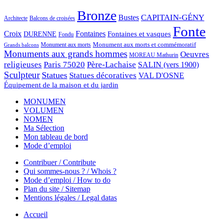
Bronze
CAPITAIN-GÉNY
Bustes
Architecte
Balcons de croisées
Fonte
Croix
Fontaines
Fontaines et vasques
DURENNE
Fondu
Monument aux morts et commémoratif
Monument aux morts
Grands balcons
Monuments aux grands hommes
Oeuvres
MOREAU Mathurin
religieuses
Paris 75020
Père-Lachaise
SALIN (vers 1900)
Sculpteur
Statues
Statues décoratives
VAL D'OSNE
Équipement de la maison et du jardin
MONUMEN
VOLUMEN
NOMEN
Ma Sélection
Mon tableau de bord
Mode d’emploi
Contribuer / Contribute
Qui sommes-nous ? / Whois ?
Mode d’emploi / How to do
Plan du site / Sitemap
Mentions légales / Legal datas
Accueil