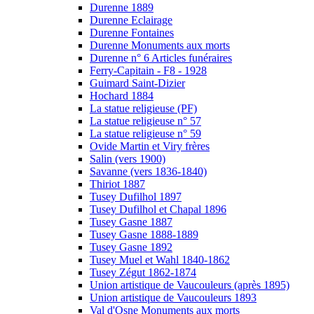
Durenne 1889
Durenne Eclairage
Durenne Fontaines
Durenne Monuments aux morts
Durenne n° 6 Articles funéraires
Ferry-Capitain - F8 - 1928
Guimard Saint-Dizier
Hochard 1884
La statue religieuse (PF)
La statue religieuse n° 57
La statue religieuse n° 59
Ovide Martin et Viry frères
Salin (vers 1900)
Savanne (vers 1836-1840)
Thiriot 1887
Tusey Dufilhol 1897
Tusey Dufilhol et Chapal 1896
Tusey Gasne 1887
Tusey Gasne 1888-1889
Tusey Gasne 1892
Tusey Muel et Wahl 1840-1862
Tusey Zégut 1862-1874
Union artistique de Vaucouleurs (après 1895)
Union artistique de Vaucouleurs 1893
Val d'Osne Monuments aux morts