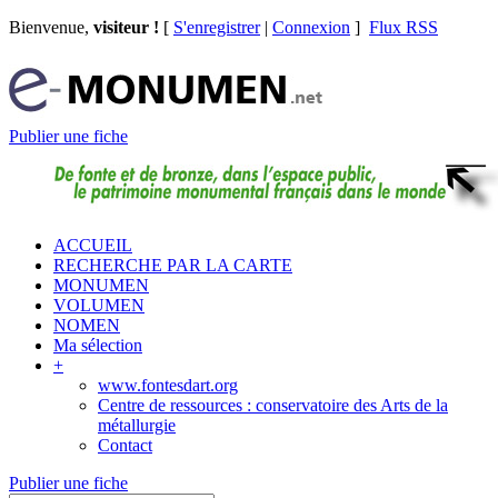
Bienvenue,
visiteur !
[
S'enregistrer
|
Connexion
]
Flux RSS
Publier une fiche
ACCUEIL
RECHERCHE PAR LA CARTE
MONUMEN
VOLUMEN
NOMEN
Ma sélection
+
www.fontesdart.org
Centre de ressources : conservatoire des Arts de la
métallurgie
Contact
Publier une fiche