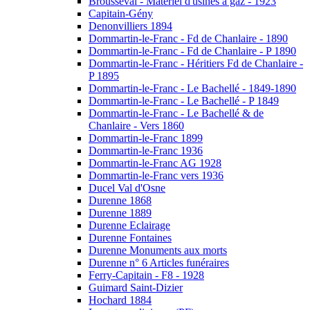
Brousseval - Matériel d'usines à gaz - 1923
Capitain-Gény
Denonvilliers 1894
Dommartin-le-Franc - Fd de Chanlaire - 1890
Dommartin-le-Franc - Fd de Chanlaire - P 1890
Dommartin-le-Franc - Héritiers Fd de Chanlaire -
P 1895
Dommartin-le-Franc - Le Bachellé - 1849-1890
Dommartin-le-Franc - Le Bachellé - P 1849
Dommartin-le-Franc - Le Bachellé & de
Chanlaire - Vers 1860
Dommartin-le-Franc 1899
Dommartin-le-Franc 1936
Dommartin-le-Franc AG 1928
Dommartin-le-Franc vers 1936
Ducel Val d'Osne
Durenne 1868
Durenne 1889
Durenne Eclairage
Durenne Fontaines
Durenne Monuments aux morts
Durenne n° 6 Articles funéraires
Ferry-Capitain - F8 - 1928
Guimard Saint-Dizier
Hochard 1884