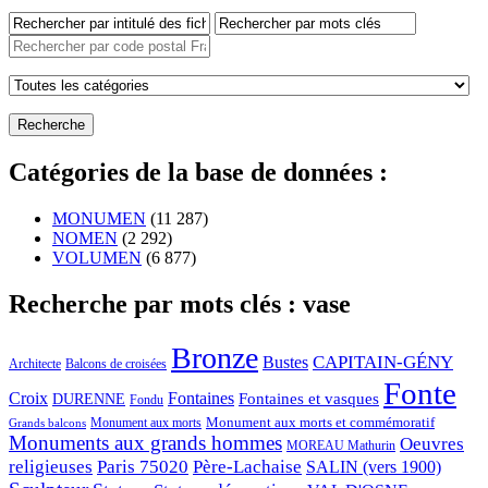
Catégories de la base de données :
MONUMEN
(11 287)
NOMEN
(2 292)
VOLUMEN
(6 877)
Recherche par mots clés : vase
Bronze
CAPITAIN-GÉNY
Bustes
Architecte
Balcons de croisées
Fonte
Croix
Fontaines
Fontaines et vasques
DURENNE
Fondu
Monument aux morts et commémoratif
Monument aux morts
Grands balcons
Monuments aux grands hommes
Oeuvres
MOREAU Mathurin
religieuses
Paris 75020
Père-Lachaise
SALIN (vers 1900)