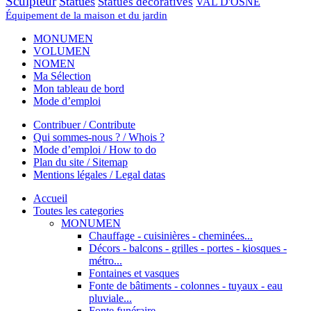
Sculpteur
Statues
Statues décoratives
VAL D'OSNE
Équipement de la maison et du jardin
MONUMEN
VOLUMEN
NOMEN
Ma Sélection
Mon tableau de bord
Mode d’emploi
Contribuer / Contribute
Qui sommes-nous ? / Whois ?
Mode d’emploi / How to do
Plan du site / Sitemap
Mentions légales / Legal datas
Accueil
Toutes les categories
MONUMEN
Chauffage - cuisinières - cheminées...
Décors - balcons - grilles - portes - kiosques -
métro...
Fontaines et vasques
Fonte de bâtiments - colonnes - tuyaux - eau
pluviale...
Fonte funéraire