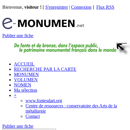
Bienvenue,
visiteur !
[
S'enregistrer
|
Connexion
]
Flux RSS
Publier une fiche
ACCUEIL
RECHERCHE PAR LA CARTE
MONUMEN
VOLUMEN
NOMEN
Ma sélection
+
www.fontesdart.org
Centre de ressources : conservatoire des Arts de la
métallurgie
Contact
Publier une fiche