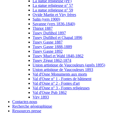
La statue religieuse (PF)
La statue religieuse n° 57
La statue religieuse n° 59
Ovide Martin et Viry frères
Salin (vers 1900)
Savanne (vers 1836-1840)
Thiriot 1887
Tusey Dufilhol 1897
Tusey Dufilhol et Chapal 1896
Tusey Gasne 1887
Tusey Gasne 1888-1889
Tusey Gasne 1892
Tusey Muel et Wahl 1840-1862
Tusey Zégut 1862-1874
Union artistique de Vaucouleurs (après 1895)
Union artistique de Vaucouleurs 1893
Val d'Osne Monuments aux morts
Val d'Osne n° 1 - Fontes de bâtiment
Val d'Osne n° 2 - Fontes d'art
Val d'Osne n° 3 - Fontes religieuses
Val d'Osne Pub 1862
Viry 1893
Contactez-nous
Recherche géographique
Ressources presse