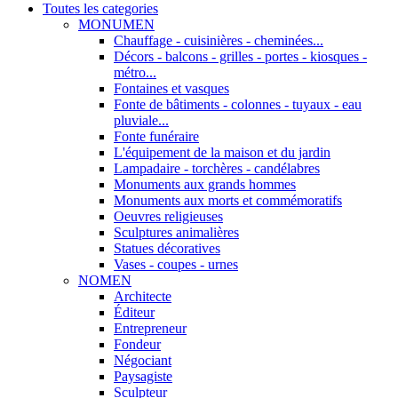
Toutes les categories
MONUMEN
Chauffage - cuisinières - cheminées...
Décors - balcons - grilles - portes - kiosques -
métro...
Fontaines et vasques
Fonte de bâtiments - colonnes - tuyaux - eau
pluviale...
Fonte funéraire
L'équipement de la maison et du jardin
Lampadaire - torchères - candélabres
Monuments aux grands hommes
Monuments aux morts et commémoratifs
Oeuvres religieuses
Sculptures animalières
Statues décoratives
Vases - coupes - urnes
NOMEN
Architecte
Éditeur
Entrepreneur
Fondeur
Négociant
Paysagiste
Sculpteur