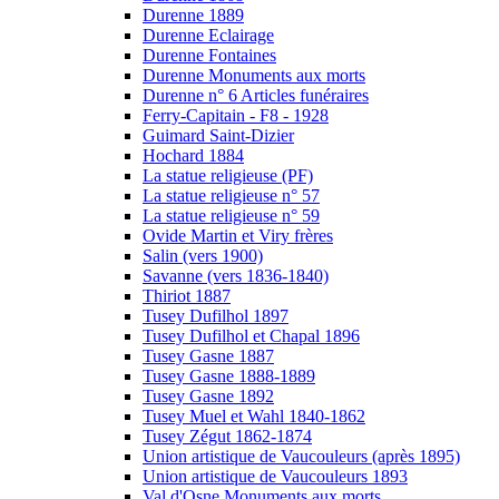
Durenne 1889
Durenne Eclairage
Durenne Fontaines
Durenne Monuments aux morts
Durenne n° 6 Articles funéraires
Ferry-Capitain - F8 - 1928
Guimard Saint-Dizier
Hochard 1884
La statue religieuse (PF)
La statue religieuse n° 57
La statue religieuse n° 59
Ovide Martin et Viry frères
Salin (vers 1900)
Savanne (vers 1836-1840)
Thiriot 1887
Tusey Dufilhol 1897
Tusey Dufilhol et Chapal 1896
Tusey Gasne 1887
Tusey Gasne 1888-1889
Tusey Gasne 1892
Tusey Muel et Wahl 1840-1862
Tusey Zégut 1862-1874
Union artistique de Vaucouleurs (après 1895)
Union artistique de Vaucouleurs 1893
Val d'Osne Monuments aux morts