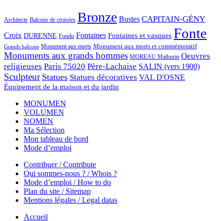
Bronze
CAPITAIN-GÉNY
Bustes
Architecte
Balcons de croisées
Fonte
Croix
Fontaines
Fontaines et vasques
DURENNE
Fondu
Monument aux morts et commémoratif
Monument aux morts
Grands balcons
Monuments aux grands hommes
Oeuvres
MOREAU Mathurin
religieuses
Paris 75020
Père-Lachaise
SALIN (vers 1900)
Sculpteur
Statues
Statues décoratives
VAL D'OSNE
Équipement de la maison et du jardin
MONUMEN
VOLUMEN
NOMEN
Ma Sélection
Mon tableau de bord
Mode d’emploi
Contribuer / Contribute
Qui sommes-nous ? / Whois ?
Mode d’emploi / How to do
Plan du site / Sitemap
Mentions légales / Legal datas
Accueil