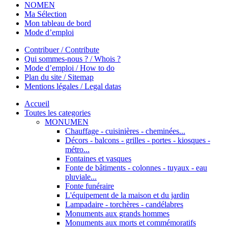
NOMEN
Ma Sélection
Mon tableau de bord
Mode d’emploi
Contribuer / Contribute
Qui sommes-nous ? / Whois ?
Mode d’emploi / How to do
Plan du site / Sitemap
Mentions légales / Legal datas
Accueil
Toutes les categories
MONUMEN
Chauffage - cuisinières - cheminées...
Décors - balcons - grilles - portes - kiosques -
métro...
Fontaines et vasques
Fonte de bâtiments - colonnes - tuyaux - eau
pluviale...
Fonte funéraire
L'équipement de la maison et du jardin
Lampadaire - torchères - candélabres
Monuments aux grands hommes
Monuments aux morts et commémoratifs