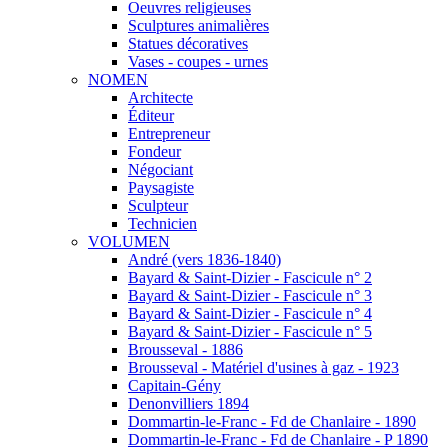
Oeuvres religieuses
Sculptures animalières
Statues décoratives
Vases - coupes - urnes
NOMEN
Architecte
Éditeur
Entrepreneur
Fondeur
Négociant
Paysagiste
Sculpteur
Technicien
VOLUMEN
André (vers 1836-1840)
Bayard & Saint-Dizier - Fascicule n° 2
Bayard & Saint-Dizier - Fascicule n° 3
Bayard & Saint-Dizier - Fascicule n° 4
Bayard & Saint-Dizier - Fascicule n° 5
Brousseval - 1886
Brousseval - Matériel d'usines à gaz - 1923
Capitain-Gény
Denonvilliers 1894
Dommartin-le-Franc - Fd de Chanlaire - 1890
Dommartin-le-Franc - Fd de Chanlaire - P 1890