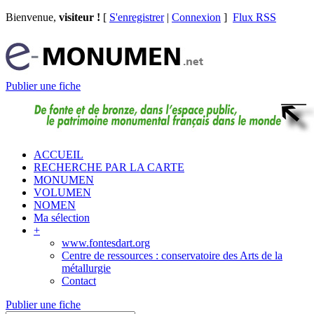
Bienvenue,
visiteur !
[
S'enregistrer
|
Connexion
]
Flux RSS
Publier une fiche
ACCUEIL
RECHERCHE PAR LA CARTE
MONUMEN
VOLUMEN
NOMEN
Ma sélection
+
www.fontesdart.org
Centre de ressources : conservatoire des Arts de la
métallurgie
Contact
Publier une fiche