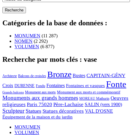
Catégories de la base de données :
MONUMEN
(11 287)
NOMEN
(2 292)
VOLUMEN
(6 877)
Recherche par mots clés : vase
Bronze
CAPITAIN-GÉNY
Bustes
Architecte
Balcons de croisées
Fonte
Croix
Fontaines
Fontaines et vasques
DURENNE
Fondu
Monument aux morts et commémoratif
Monument aux morts
Grands balcons
Monuments aux grands hommes
Oeuvres
MOREAU Mathurin
religieuses
Paris 75020
Père-Lachaise
SALIN (vers 1900)
Sculpteur
Statues
Statues décoratives
VAL D'OSNE
Équipement de la maison et du jardin
MONUMEN
VOLUMEN