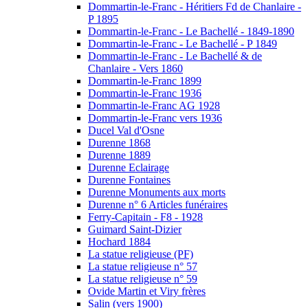
Dommartin-le-Franc - Héritiers Fd de Chanlaire -
P 1895
Dommartin-le-Franc - Le Bachellé - 1849-1890
Dommartin-le-Franc - Le Bachellé - P 1849
Dommartin-le-Franc - Le Bachellé & de
Chanlaire - Vers 1860
Dommartin-le-Franc 1899
Dommartin-le-Franc 1936
Dommartin-le-Franc AG 1928
Dommartin-le-Franc vers 1936
Ducel Val d'Osne
Durenne 1868
Durenne 1889
Durenne Eclairage
Durenne Fontaines
Durenne Monuments aux morts
Durenne n° 6 Articles funéraires
Ferry-Capitain - F8 - 1928
Guimard Saint-Dizier
Hochard 1884
La statue religieuse (PF)
La statue religieuse n° 57
La statue religieuse n° 59
Ovide Martin et Viry frères
Salin (vers 1900)