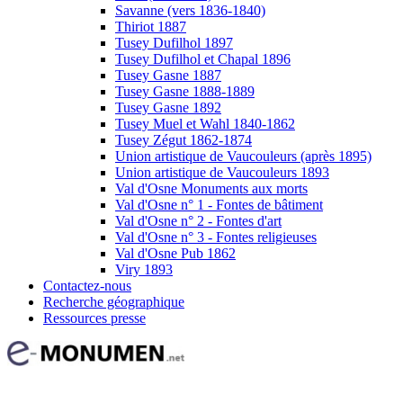
Savanne (vers 1836-1840)
Thiriot 1887
Tusey Dufilhol 1897
Tusey Dufilhol et Chapal 1896
Tusey Gasne 1887
Tusey Gasne 1888-1889
Tusey Gasne 1892
Tusey Muel et Wahl 1840-1862
Tusey Zégut 1862-1874
Union artistique de Vaucouleurs (après 1895)
Union artistique de Vaucouleurs 1893
Val d'Osne Monuments aux morts
Val d'Osne n° 1 - Fontes de bâtiment
Val d'Osne n° 2 - Fontes d'art
Val d'Osne n° 3 - Fontes religieuses
Val d'Osne Pub 1862
Viry 1893
Contactez-nous
Recherche géographique
Ressources presse