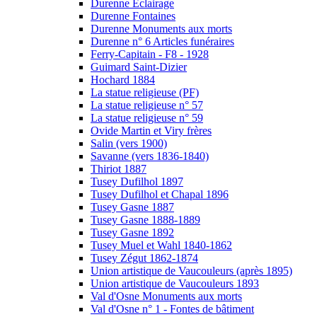
Durenne Eclairage
Durenne Fontaines
Durenne Monuments aux morts
Durenne n° 6 Articles funéraires
Ferry-Capitain - F8 - 1928
Guimard Saint-Dizier
Hochard 1884
La statue religieuse (PF)
La statue religieuse n° 57
La statue religieuse n° 59
Ovide Martin et Viry frères
Salin (vers 1900)
Savanne (vers 1836-1840)
Thiriot 1887
Tusey Dufilhol 1897
Tusey Dufilhol et Chapal 1896
Tusey Gasne 1887
Tusey Gasne 1888-1889
Tusey Gasne 1892
Tusey Muel et Wahl 1840-1862
Tusey Zégut 1862-1874
Union artistique de Vaucouleurs (après 1895)
Union artistique de Vaucouleurs 1893
Val d'Osne Monuments aux morts
Val d'Osne n° 1 - Fontes de bâtiment