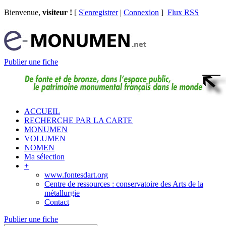
Bienvenue,
visiteur !
[
S'enregistrer
|
Connexion
]
Flux RSS
Publier une fiche
ACCUEIL
RECHERCHE PAR LA CARTE
MONUMEN
VOLUMEN
NOMEN
Ma sélection
+
www.fontesdart.org
Centre de ressources : conservatoire des Arts de la
métallurgie
Contact
Publier une fiche