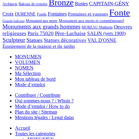
Bronze
CAPITAIN-GÉNY
Bustes
Architecte
Balcons de croisées
Fonte
Croix
Fontaines
Fontaines et vasques
DURENNE
Fondu
Monument aux morts et commémoratif
Monument aux morts
Grands balcons
Monuments aux grands hommes
Oeuvres
MOREAU Mathurin
religieuses
Paris 75020
Père-Lachaise
SALIN (vers 1900)
Sculpteur
Statues
Statues décoratives
VAL D'OSNE
Équipement de la maison et du jardin
MONUMEN
VOLUMEN
NOMEN
Ma Sélection
Mon tableau de bord
Mode d’emploi
Contribuer / Contribute
Qui sommes-nous ? / Whois ?
Mode d’emploi / How to do
Plan du site / Sitemap
Mentions légales / Legal datas
Accueil
Toutes les categories