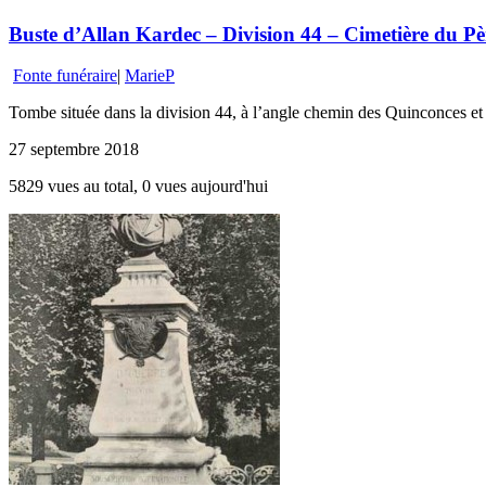
Buste d’Allan Kardec – Division 44 – Cimetière du Pèr
Fonte funéraire
|
MarieP
Tombe située dans la division 44, à l’angle chemin des Quinconces e
27 septembre 2018
5829 vues au total, 0 vues aujourd'hui