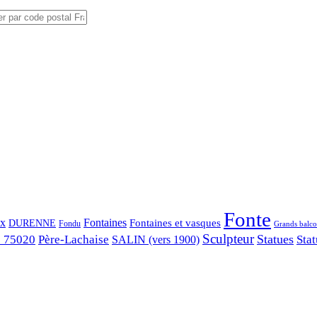
Fonte
ix
Fontaines
Fontaines et vasques
DURENNE
Fondu
Grands balco
Sculpteur
Statues
s 75020
Père-Lachaise
Stat
SALIN (vers 1900)