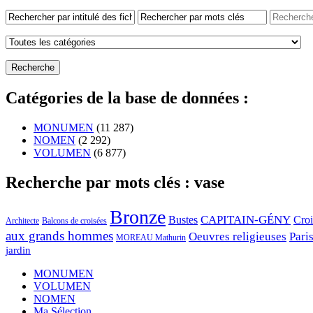
Catégories de la base de données :
MONUMEN
(11 287)
NOMEN
(2 292)
VOLUMEN
(6 877)
Recherche par mots clés : vase
Bronze
CAPITAIN-GÉNY
Bustes
Cro
Architecte
Balcons de croisées
aux grands hommes
Oeuvres religieuses
Pari
MOREAU Mathurin
jardin
MONUMEN
VOLUMEN
NOMEN
Ma Sélection