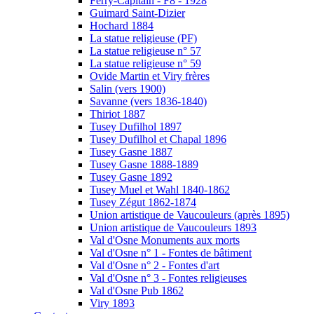
Ferry-Capitain - F8 - 1928
Guimard Saint-Dizier
Hochard 1884
La statue religieuse (PF)
La statue religieuse n° 57
La statue religieuse n° 59
Ovide Martin et Viry frères
Salin (vers 1900)
Savanne (vers 1836-1840)
Thiriot 1887
Tusey Dufilhol 1897
Tusey Dufilhol et Chapal 1896
Tusey Gasne 1887
Tusey Gasne 1888-1889
Tusey Gasne 1892
Tusey Muel et Wahl 1840-1862
Tusey Zégut 1862-1874
Union artistique de Vaucouleurs (après 1895)
Union artistique de Vaucouleurs 1893
Val d'Osne Monuments aux morts
Val d'Osne n° 1 - Fontes de bâtiment
Val d'Osne n° 2 - Fontes d'art
Val d'Osne n° 3 - Fontes religieuses
Val d'Osne Pub 1862
Viry 1893