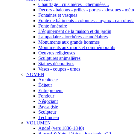
Chauffage - cuisinières - cheminées...
Décors - balcons - grilles - portes - kiosques - métro
Fontaines et vasques
Fonte de bâtiments - colonnes - tuyaux - eau pluvia
Fonte funéraire
L'équipement de la maison et du jardin
Lampadaire - torchères - candélabres
Monuments aux grands hommes
Monuments aux morts et commémoratifs
Oeuvres religieuses
Sculptures animalières
Statues décoratives
Vases - coupes - urnes
NOMEN
Architecte
Éditeur
Entrepreneur
Fondeur
Négociant
Paysagiste
Sculpteur
Technicien
VOLUMEN
André (vers 1836-1840)
Bayard & Saint-Dizier - Fascicule n° 2