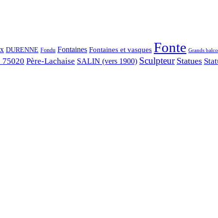
Fonte
ix
Fontaines
Fontaines et vasques
DURENNE
Fondu
Grands balco
Sculpteur
Statues
s 75020
Père-Lachaise
Stat
SALIN (vers 1900)