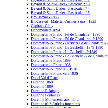
Bayard & Saint-Dizier - Fascicule n° 3
Bayard & Saint-Dizier - Fascicule n° 4
Bayard & Saint-Dizier - Fascicule n° 5
Brousseval - 1886
Brousseval - Matériel d'usines à gaz - 1923
Capitain-Gény
Denonvilliers 1894
Dommartin-le-Franc - Fd de Chanlaire - 1890
Dommartin-le-Franc - Fd de Chanlaire - P 1890
Dommartin-le-Franc - Héritiers Fd de Chanlaire - 
Dommartin-le-Franc - Le Bachellé - 1849-1890
Dommartin-le-Franc - Le Bachellé - P 1849
Dommartin-le-Franc - Le Bachellé & de Chanlaire
Dommartin-le-Franc 1899
Dommartin-le-Franc 1936
Dommartin-le-Franc AG 1928
Dommartin-le-Franc vers 1936
Ducel Val d'Osne
Durenne 1868
Durenne 1889
Durenne Eclairage
Durenne Fontaines
Durenne Monuments aux morts
Durenne n° 6 Articles funéraires