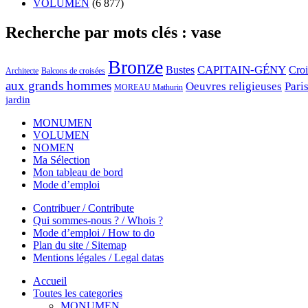
VOLUMEN
(6 877)
Recherche par mots clés : vase
Bronze
CAPITAIN-GÉNY
Bustes
Cro
Architecte
Balcons de croisées
aux grands hommes
Oeuvres religieuses
Pari
MOREAU Mathurin
jardin
MONUMEN
VOLUMEN
NOMEN
Ma Sélection
Mon tableau de bord
Mode d’emploi
Contribuer / Contribute
Qui sommes-nous ? / Whois ?
Mode d’emploi / How to do
Plan du site / Sitemap
Mentions légales / Legal datas
Accueil
Toutes les categories
MONUMEN