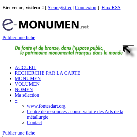
Bienvenue,
visiteur !
[
S'enregistrer
|
Connexion
]
Flux RSS
Publier une fiche
ACCUEIL
RECHERCHE PAR LA CARTE
MONUMEN
VOLUMEN
NOMEN
Ma sélection
+
www.fontesdart.org
Centre de ressources : conservatoire des Arts de la
métallurgie
Contact
Publier une fiche