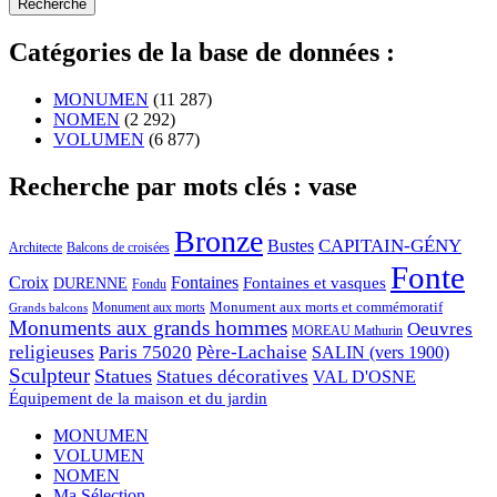
Catégories de la base de données :
MONUMEN
(11 287)
NOMEN
(2 292)
VOLUMEN
(6 877)
Recherche par mots clés : vase
Bronze
CAPITAIN-GÉNY
Bustes
Architecte
Balcons de croisées
Fonte
Croix
Fontaines
Fontaines et vasques
DURENNE
Fondu
Monument aux morts et commémoratif
Monument aux morts
Grands balcons
Monuments aux grands hommes
Oeuvres
MOREAU Mathurin
religieuses
Paris 75020
Père-Lachaise
SALIN (vers 1900)
Sculpteur
Statues
Statues décoratives
VAL D'OSNE
Équipement de la maison et du jardin
MONUMEN
VOLUMEN
NOMEN
Ma Sélection