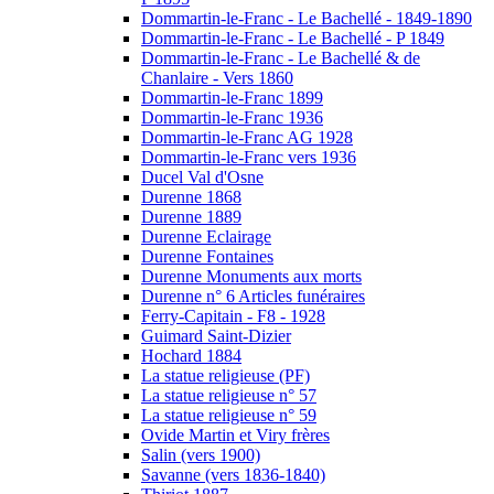
Dommartin-le-Franc - Le Bachellé - 1849-1890
Dommartin-le-Franc - Le Bachellé - P 1849
Dommartin-le-Franc - Le Bachellé & de
Chanlaire - Vers 1860
Dommartin-le-Franc 1899
Dommartin-le-Franc 1936
Dommartin-le-Franc AG 1928
Dommartin-le-Franc vers 1936
Ducel Val d'Osne
Durenne 1868
Durenne 1889
Durenne Eclairage
Durenne Fontaines
Durenne Monuments aux morts
Durenne n° 6 Articles funéraires
Ferry-Capitain - F8 - 1928
Guimard Saint-Dizier
Hochard 1884
La statue religieuse (PF)
La statue religieuse n° 57
La statue religieuse n° 59
Ovide Martin et Viry frères
Salin (vers 1900)
Savanne (vers 1836-1840)