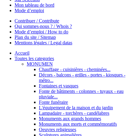
Mon tableau de bord
Mode d’emploi
Contribuer / Contribute
Qui sommes-nous ? / Whois ?
Mode d’emploi / How to do
Plan du site / Sitemap
Mentions légales / Legal datas
Accueil
Toutes les categories
MONUMEN
Chauffage - cuisinières - cheminées...
Décors - balcons - grilles - portes - kiosques -
métro...
Fontaines et vasques
Fonte de bâtiments - colonnes - tuyaux - eau
pluviale...
Fonte funéraire
L'équipement de la maison et du jardin
Lampadaire - torchères - candélabres
Monuments aux grands hommes
Monuments aux morts et commémoratifs
Oeuvres religieuses
Sculptures animalières