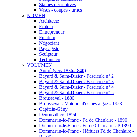
Statues décoratives
Vases - coupes - urnes
NOMEN
Architecte
Éditeur
Entrepreneur
Fondeur
Négociant
Paysagiste
Sculpteur
Technicien
VOLUMEN
André (vers 1836-1840)
Bayard & Saint-Dizier - Fascicule n° 2
Bayard & Saint-Dizier - Fascicule n° 3
Bayard & Saint-Dizier - Fascicule n° 4
Bayard & Saint-Dizier - Fascicule n° 5
Brousseval - 1886
Brousseval - Matériel d'usines à gaz - 1923
Capitain-Gény
Denonvilliers 1894
Dommartin-le-Franc - Fd de Chanlaire - 1890
Dommartin-le-Franc - Fd de Chanlaire - P 1890
Dommartin-le-Franc - Héritiers Fd de Chanlaire -
P 1895