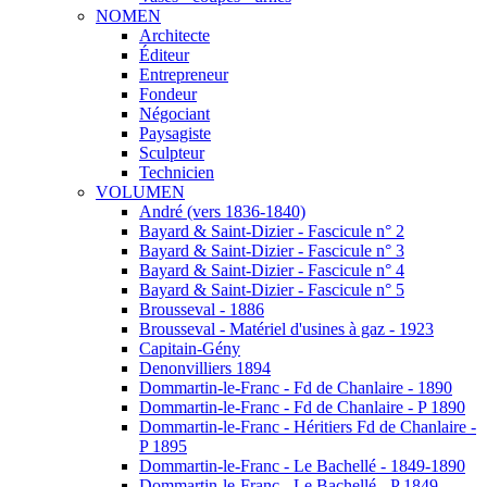
NOMEN
Architecte
Éditeur
Entrepreneur
Fondeur
Négociant
Paysagiste
Sculpteur
Technicien
VOLUMEN
André (vers 1836-1840)
Bayard & Saint-Dizier - Fascicule n° 2
Bayard & Saint-Dizier - Fascicule n° 3
Bayard & Saint-Dizier - Fascicule n° 4
Bayard & Saint-Dizier - Fascicule n° 5
Brousseval - 1886
Brousseval - Matériel d'usines à gaz - 1923
Capitain-Gény
Denonvilliers 1894
Dommartin-le-Franc - Fd de Chanlaire - 1890
Dommartin-le-Franc - Fd de Chanlaire - P 1890
Dommartin-le-Franc - Héritiers Fd de Chanlaire -
P 1895
Dommartin-le-Franc - Le Bachellé - 1849-1890
Dommartin-le-Franc - Le Bachellé - P 1849