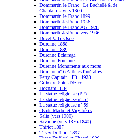
Dommartin-le-Franc - Le Bachellé & de
Chanlaire - Vers 1860
Dommartin-le-Franc 1899
Dommartin-le-Franc 1936
Dommartin-le-Franc AG 1928
Dommartin-le-Franc vers 1936
Ducel Val d'Osne
Durenne 1868
Durenne 1889
Durenne Eclairage
Durenne Fontaines
Durenne Monuments aux morts
Durenne n° 6 Articles funéraires
Ferry-Capitain - F8 - 1928
Guimard Saint-Dizier
Hochard 1884
La statue religieuse (PF)
La statue religieuse n° 57
La statue religieuse n° 59
Ovide Martin et Viry frères
Salin (vers 1900)
Savanne (vers 1836-1840)
Thiriot 1887
Tusey Dufilhol 1897