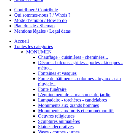
Contribuer / Contribute
Qui sommes-nous ? / Whois ?
Mode d’emploi / How to do
Plan du site / Sitemap
Mentions légales / Legal datas
Accueil
Toutes les categories
MONUMEN
Chauffage - cuisinières - cheminées...
Décors - balcons - grilles - portes - kiosques -
métro...
Fontaines et vasques
Fonte de bâtiments - colonnes - tuyaux - eau
pluviale...
Fonte funéraire
L'équipement de la maison et du jardin
Lampadaire - torchères - candélabres
Monuments aux grands hommes
Monuments aux morts et commémoratifs
Oeuvres religieuses
Sculptures animalières
Statues décoratives
Vases - coupes - urnes