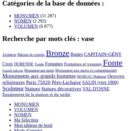
Catégories de la base de données :
MONUMEN
(11 287)
NOMEN
(2 292)
VOLUMEN
(6 877)
Recherche par mots clés : vase
Bronze
CAPITAIN-GÉNY
Bustes
Architecte
Balcons de croisées
Fonte
Croix
Fontaines
Fontaines et vasques
DURENNE
Fondu
Monument aux morts et commémoratif
Monument aux morts
Grands balcons
Monuments aux grands hommes
Oeuvres
MOREAU Mathurin
religieuses
Paris 75020
Père-Lachaise
SALIN (vers 1900)
Sculpteur
Statues
Statues décoratives
VAL D'OSNE
Équipement de la maison et du jardin
MONUMEN
VOLUMEN
NOMEN
Ma Sélection
Mon tableau de bord
Mode d’emploi