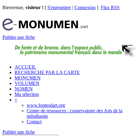
Bienvenue,
visiteur !
[
S'enregistrer
|
Connexion
]
Flux RSS
Publier une fiche
ACCUEIL
RECHERCHE PAR LA CARTE
MONUMEN
VOLUMEN
NOMEN
Ma sélection
+
www.fontesdart.org
Centre de ressources : conservatoire des Arts de la
métallurgie
Contact
Publier une fiche