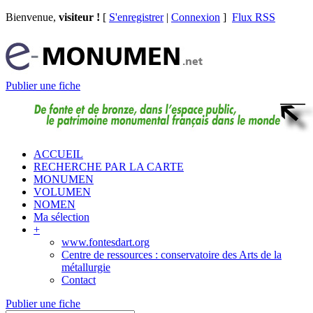
Bienvenue,
visiteur !
[
S'enregistrer
|
Connexion
]
Flux RSS
Publier une fiche
ACCUEIL
RECHERCHE PAR LA CARTE
MONUMEN
VOLUMEN
NOMEN
Ma sélection
+
www.fontesdart.org
Centre de ressources : conservatoire des Arts de la
métallurgie
Contact
Publier une fiche