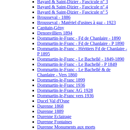
Bayard & Saint-Dizier - Fascicule n° 3
Bayard & Saint-Dizier - Fascicule n° 4
Bayard & Saint-Dizier - Fascicule n° 5
Brousseval - 1886
Brousseval - Matériel d'usines à gaz - 1923
Capitain-Gény
Denonvilliers 1894
Dommartin-le-Franc - Fd de Chanlaire - 1890
Dommartin-le-Franc - Fd de Chanlaire - P 1890
Dommartin-le-Franc - Héritiers Fd de Chanlaire -
P 1895
Dommartin-le-Franc - Le Bachellé - 1849-1890
Dommartin-le-Franc - Le Bachellé - P 1849
Dommartin-le-Franc - Le Bachellé & de
Chanlaire - Vers 1860
Dommartin-le-Franc 1899
Dommartin-le-Franc 1936
Dommartin-le-Franc AG 1928
Dommartin-le-Franc vers 1936
Ducel Val d'Osne
Durenne 1868
Durenne 1889
Durenne Eclairage
Durenne Fontaines
Durenne Monuments aux morts