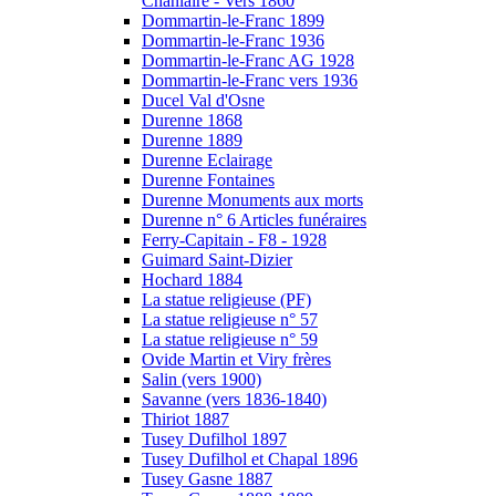
Chanlaire - Vers 1860
Dommartin-le-Franc 1899
Dommartin-le-Franc 1936
Dommartin-le-Franc AG 1928
Dommartin-le-Franc vers 1936
Ducel Val d'Osne
Durenne 1868
Durenne 1889
Durenne Eclairage
Durenne Fontaines
Durenne Monuments aux morts
Durenne n° 6 Articles funéraires
Ferry-Capitain - F8 - 1928
Guimard Saint-Dizier
Hochard 1884
La statue religieuse (PF)
La statue religieuse n° 57
La statue religieuse n° 59
Ovide Martin et Viry frères
Salin (vers 1900)
Savanne (vers 1836-1840)
Thiriot 1887
Tusey Dufilhol 1897
Tusey Dufilhol et Chapal 1896
Tusey Gasne 1887