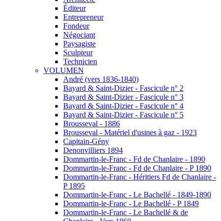
Éditeur
Entrepreneur
Fondeur
Négociant
Paysagiste
Sculpteur
Technicien
VOLUMEN
André (vers 1836-1840)
Bayard & Saint-Dizier - Fascicule n° 2
Bayard & Saint-Dizier - Fascicule n° 3
Bayard & Saint-Dizier - Fascicule n° 4
Bayard & Saint-Dizier - Fascicule n° 5
Brousseval - 1886
Brousseval - Matériel d'usines à gaz - 1923
Capitain-Gény
Denonvilliers 1894
Dommartin-le-Franc - Fd de Chanlaire - 1890
Dommartin-le-Franc - Fd de Chanlaire - P 1890
Dommartin-le-Franc - Héritiers Fd de Chanlaire -
P 1895
Dommartin-le-Franc - Le Bachellé - 1849-1890
Dommartin-le-Franc - Le Bachellé - P 1849
Dommartin-le-Franc - Le Bachellé & de