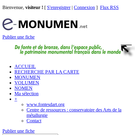
Bienvenue,
visiteur !
[
S'enregistrer
|
Connexion
]
Flux RSS
Publier une fiche
ACCUEIL
RECHERCHE PAR LA CARTE
MONUMEN
VOLUMEN
NOMEN
Ma sélection
+
www.fontesdart.org
Centre de ressources : conservatoire des Arts de la
métallurgie
Contact
Publier une fiche