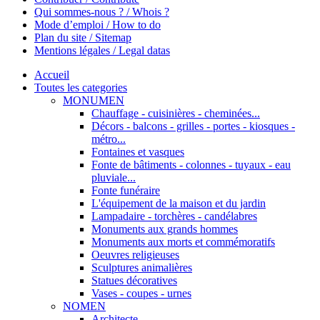
Qui sommes-nous ? / Whois ?
Mode d’emploi / How to do
Plan du site / Sitemap
Mentions légales / Legal datas
Accueil
Toutes les categories
MONUMEN
Chauffage - cuisinières - cheminées...
Décors - balcons - grilles - portes - kiosques -
métro...
Fontaines et vasques
Fonte de bâtiments - colonnes - tuyaux - eau
pluviale...
Fonte funéraire
L'équipement de la maison et du jardin
Lampadaire - torchères - candélabres
Monuments aux grands hommes
Monuments aux morts et commémoratifs
Oeuvres religieuses
Sculptures animalières
Statues décoratives
Vases - coupes - urnes
NOMEN
Architecte