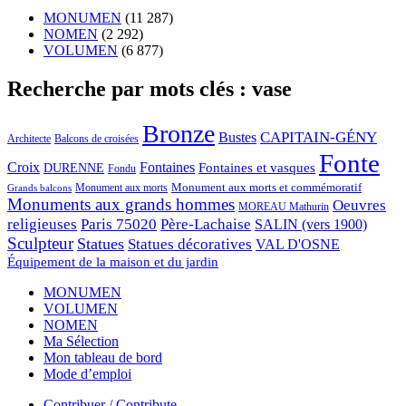
MONUMEN
(11 287)
NOMEN
(2 292)
VOLUMEN
(6 877)
Recherche par mots clés : vase
Bronze
CAPITAIN-GÉNY
Bustes
Architecte
Balcons de croisées
Fonte
Croix
Fontaines
Fontaines et vasques
DURENNE
Fondu
Monument aux morts et commémoratif
Monument aux morts
Grands balcons
Monuments aux grands hommes
Oeuvres
MOREAU Mathurin
religieuses
Paris 75020
Père-Lachaise
SALIN (vers 1900)
Sculpteur
Statues
Statues décoratives
VAL D'OSNE
Équipement de la maison et du jardin
MONUMEN
VOLUMEN
NOMEN
Ma Sélection
Mon tableau de bord
Mode d’emploi
Contribuer / Contribute