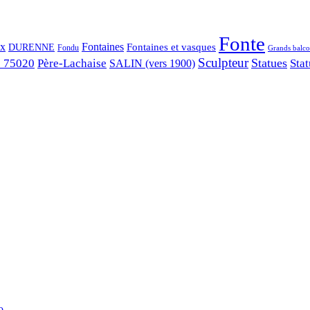
Fonte
ix
Fontaines
Fontaines et vasques
DURENNE
Fondu
Grands balco
Sculpteur
Statues
s 75020
Père-Lachaise
Stat
SALIN (vers 1900)
...