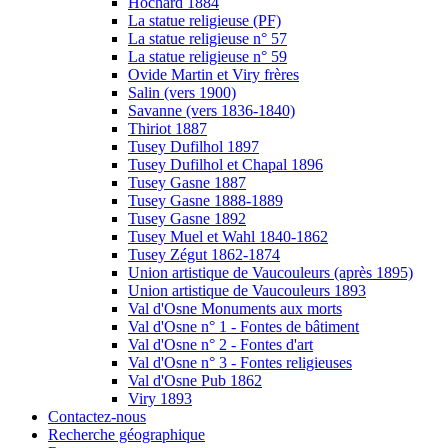
Hochard 1884
La statue religieuse (PF)
La statue religieuse n° 57
La statue religieuse n° 59
Ovide Martin et Viry frères
Salin (vers 1900)
Savanne (vers 1836-1840)
Thiriot 1887
Tusey Dufilhol 1897
Tusey Dufilhol et Chapal 1896
Tusey Gasne 1887
Tusey Gasne 1888-1889
Tusey Gasne 1892
Tusey Muel et Wahl 1840-1862
Tusey Zégut 1862-1874
Union artistique de Vaucouleurs (après 1895)
Union artistique de Vaucouleurs 1893
Val d'Osne Monuments aux morts
Val d'Osne n° 1 - Fontes de bâtiment
Val d'Osne n° 2 - Fontes d'art
Val d'Osne n° 3 - Fontes religieuses
Val d'Osne Pub 1862
Viry 1893
Contactez-nous
Recherche géographique