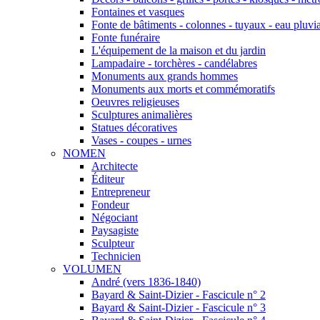
Fontaines et vasques
Fonte de bâtiments - colonnes - tuyaux - eau pluvia
Fonte funéraire
L'équipement de la maison et du jardin
Lampadaire - torchères - candélabres
Monuments aux grands hommes
Monuments aux morts et commémoratifs
Oeuvres religieuses
Sculptures animalières
Statues décoratives
Vases - coupes - urnes
NOMEN
Architecte
Éditeur
Entrepreneur
Fondeur
Négociant
Paysagiste
Sculpteur
Technicien
VOLUMEN
André (vers 1836-1840)
Bayard & Saint-Dizier - Fascicule n° 2
Bayard & Saint-Dizier - Fascicule n° 3