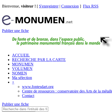
Bienvenue,
visiteur !
[
S'enregistrer
|
Connexion
]
Flux RSS
Publier une fiche
ACCUEIL
RECHERCHE PAR LA CARTE
MONUMEN
VOLUMEN
NOMEN
Ma sélection
+
www.fontesdart.org
Centre de ressources : conservatoire des Arts de la métall
Contact
Publier une fiche