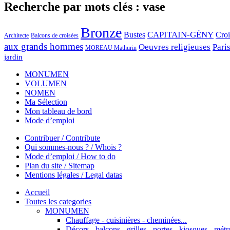
Recherche par mots clés : vase
Bronze
CAPITAIN-GÉNY
Bustes
Cro
Architecte
Balcons de croisées
aux grands hommes
Oeuvres religieuses
Pari
MOREAU Mathurin
jardin
MONUMEN
VOLUMEN
NOMEN
Ma Sélection
Mon tableau de bord
Mode d’emploi
Contribuer / Contribute
Qui sommes-nous ? / Whois ?
Mode d’emploi / How to do
Plan du site / Sitemap
Mentions légales / Legal datas
Accueil
Toutes les categories
MONUMEN
Chauffage - cuisinières - cheminées...
Décors - balcons - grilles - portes - kiosques - métro