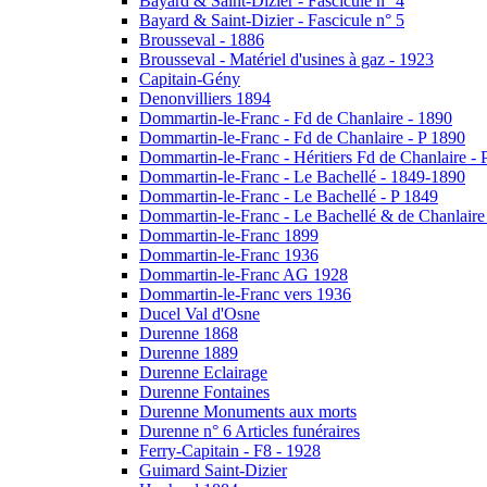
Bayard & Saint-Dizier - Fascicule n° 4
Bayard & Saint-Dizier - Fascicule n° 5
Brousseval - 1886
Brousseval - Matériel d'usines à gaz - 1923
Capitain-Gény
Denonvilliers 1894
Dommartin-le-Franc - Fd de Chanlaire - 1890
Dommartin-le-Franc - Fd de Chanlaire - P 1890
Dommartin-le-Franc - Héritiers Fd de Chanlaire - 
Dommartin-le-Franc - Le Bachellé - 1849-1890
Dommartin-le-Franc - Le Bachellé - P 1849
Dommartin-le-Franc - Le Bachellé & de Chanlaire
Dommartin-le-Franc 1899
Dommartin-le-Franc 1936
Dommartin-le-Franc AG 1928
Dommartin-le-Franc vers 1936
Ducel Val d'Osne
Durenne 1868
Durenne 1889
Durenne Eclairage
Durenne Fontaines
Durenne Monuments aux morts
Durenne n° 6 Articles funéraires
Ferry-Capitain - F8 - 1928
Guimard Saint-Dizier