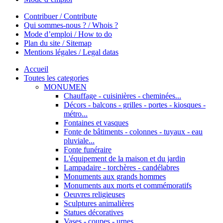
Contribuer / Contribute
Qui sommes-nous ? / Whois ?
Mode d’emploi / How to do
Plan du site / Sitemap
Mentions légales / Legal datas
Accueil
Toutes les categories
MONUMEN
Chauffage - cuisinières - cheminées...
Décors - balcons - grilles - portes - kiosques -
métro...
Fontaines et vasques
Fonte de bâtiments - colonnes - tuyaux - eau
pluviale...
Fonte funéraire
L'équipement de la maison et du jardin
Lampadaire - torchères - candélabres
Monuments aux grands hommes
Monuments aux morts et commémoratifs
Oeuvres religieuses
Sculptures animalières
Statues décoratives
Vases - coupes - urnes