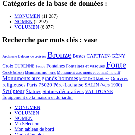
Catégories de la base de données :
MONUMEN
(11 287)
NOMEN
(2 292)
VOLUMEN
(6 877)
Recherche par mots clés : vase
Bronze
CAPITAIN-GÉNY
Bustes
Architecte
Balcons de croisées
Fonte
Croix
Fontaines
Fontaines et vasques
DURENNE
Fondu
Monument aux morts et commémoratif
Monument aux morts
Grands balcons
Monuments aux grands hommes
Oeuvres
MOREAU Mathurin
religieuses
Paris 75020
Père-Lachaise
SALIN (vers 1900)
Sculpteur
Statues
Statues décoratives
VAL D'OSNE
Équipement de la maison et du jardin
MONUMEN
VOLUMEN
NOMEN
Ma Sélection
Mon tableau de bord
Mode d’emploi