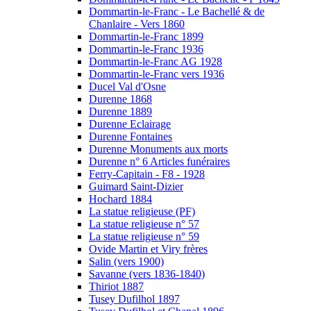
Dommartin-le-Franc - Le Bachellé & de
Chanlaire - Vers 1860
Dommartin-le-Franc 1899
Dommartin-le-Franc 1936
Dommartin-le-Franc AG 1928
Dommartin-le-Franc vers 1936
Ducel Val d'Osne
Durenne 1868
Durenne 1889
Durenne Eclairage
Durenne Fontaines
Durenne Monuments aux morts
Durenne n° 6 Articles funéraires
Ferry-Capitain - F8 - 1928
Guimard Saint-Dizier
Hochard 1884
La statue religieuse (PF)
La statue religieuse n° 57
La statue religieuse n° 59
Ovide Martin et Viry frères
Salin (vers 1900)
Savanne (vers 1836-1840)
Thiriot 1887
Tusey Dufilhol 1897