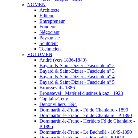
NOMEN
Architecte
Éditeur
Entrepreneur
Fondeur
Négociant
Paysagiste
Sculpteur
Technicien
VOLUMEN
André (vers 1836-1840)
Bayard & Saint-Dizier - Fascicule n° 2
Bayard & Saint-Dizier - Fascicule n° 3
Bayard & Saint-Dizier - Fascicule n° 4
Bayard & Saint-Dizier - Fascicule n° 5
Brousseval - 1886
Brousseval - Matériel d'usines à gaz - 1923
Capitain-Gény
Denonvilliers 1894
Dommartin-le-Franc - Fd de Chanlaire - 1890
Dommartin-le-Franc - Fd de Chanlaire - P 1890
Dommartin-le-Franc - Héritiers Fd de Chanlaire -
P 1895
Dommartin-le-Franc - Le Bachellé - 1849-1890
Dommartin-le-Franc - Le Bachellé - P 1849