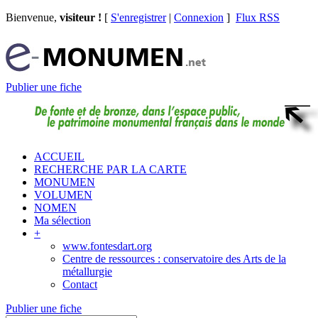
Bienvenue,
visiteur !
[
S'enregistrer
|
Connexion
]
Flux RSS
Publier une fiche
ACCUEIL
RECHERCHE PAR LA CARTE
MONUMEN
VOLUMEN
NOMEN
Ma sélection
+
www.fontesdart.org
Centre de ressources : conservatoire des Arts de la
métallurgie
Contact
Publier une fiche