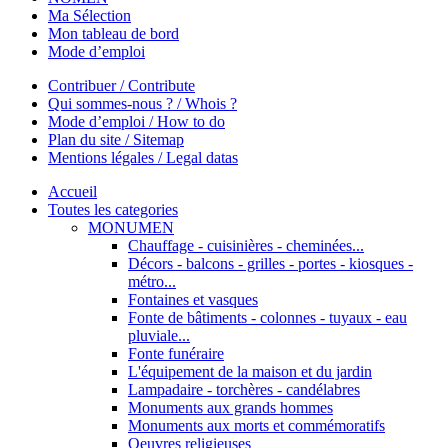
Ma Sélection
Mon tableau de bord
Mode d’emploi
Contribuer / Contribute
Qui sommes-nous ? / Whois ?
Mode d’emploi / How to do
Plan du site / Sitemap
Mentions légales / Legal datas
Accueil
Toutes les categories
MONUMEN
Chauffage - cuisinières - cheminées...
Décors - balcons - grilles - portes - kiosques -
métro...
Fontaines et vasques
Fonte de bâtiments - colonnes - tuyaux - eau
pluviale...
Fonte funéraire
L'équipement de la maison et du jardin
Lampadaire - torchères - candélabres
Monuments aux grands hommes
Monuments aux morts et commémoratifs
Oeuvres religieuses