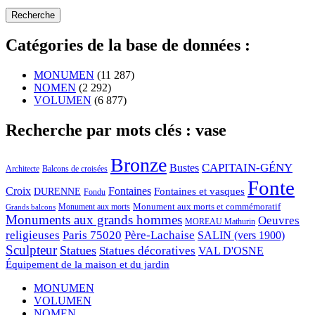
Catégories de la base de données :
MONUMEN
(11 287)
NOMEN
(2 292)
VOLUMEN
(6 877)
Recherche par mots clés : vase
Bronze
CAPITAIN-GÉNY
Bustes
Architecte
Balcons de croisées
Fonte
Croix
Fontaines
Fontaines et vasques
DURENNE
Fondu
Monument aux morts et commémoratif
Monument aux morts
Grands balcons
Monuments aux grands hommes
Oeuvres
MOREAU Mathurin
religieuses
Paris 75020
Père-Lachaise
SALIN (vers 1900)
Sculpteur
Statues
Statues décoratives
VAL D'OSNE
Équipement de la maison et du jardin
MONUMEN
VOLUMEN
NOMEN