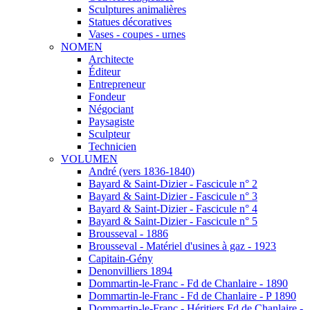
Sculptures animalières
Statues décoratives
Vases - coupes - urnes
NOMEN
Architecte
Éditeur
Entrepreneur
Fondeur
Négociant
Paysagiste
Sculpteur
Technicien
VOLUMEN
André (vers 1836-1840)
Bayard & Saint-Dizier - Fascicule n° 2
Bayard & Saint-Dizier - Fascicule n° 3
Bayard & Saint-Dizier - Fascicule n° 4
Bayard & Saint-Dizier - Fascicule n° 5
Brousseval - 1886
Brousseval - Matériel d'usines à gaz - 1923
Capitain-Gény
Denonvilliers 1894
Dommartin-le-Franc - Fd de Chanlaire - 1890
Dommartin-le-Franc - Fd de Chanlaire - P 1890
Dommartin-le-Franc - Héritiers Fd de Chanlaire -