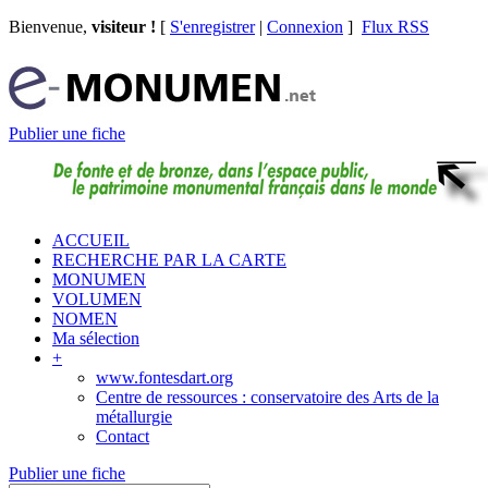
Bienvenue,
visiteur !
[
S'enregistrer
|
Connexion
]
Flux RSS
Publier une fiche
ACCUEIL
RECHERCHE PAR LA CARTE
MONUMEN
VOLUMEN
NOMEN
Ma sélection
+
www.fontesdart.org
Centre de ressources : conservatoire des Arts de la
métallurgie
Contact
Publier une fiche