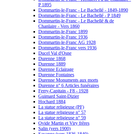
P 1895
Dommartin-le-Franc - Le Bachellé - 1849-1890
Dommartin-le-Franc - Le Bachellé - P 1849
Dommartin-le-Franc - Le Bachellé & de
Chanlaire - Vers 1860
Dommartin-le-Franc 1899
Dommartin-le-Franc 1936
Dommartin-le-Franc AG 1928
Dommartin-le-Franc vers 1936
Ducel Val d'Osne
Durenne 1868
Durenne 1889
Durenne Eclairage
Durenne Fontaines
Durenne Monuments aux morts
Durenne n° 6 Articles funéraires
Ferry-Capitain - F8 - 1928
Guimard Saint-Dizier
Hochard 1884
La statue religieuse (PF)
La statue religieuse n° 57
La statue religieuse n° 59
Ovide Martin et Viry frères
Salin (vers 1900)
Savanne (vers 1836-1840)