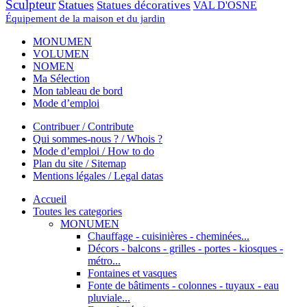
Sculpteur
Statues
Statues décoratives
VAL D'OSNE
Équipement de la maison et du jardin
MONUMEN
VOLUMEN
NOMEN
Ma Sélection
Mon tableau de bord
Mode d’emploi
Contribuer / Contribute
Qui sommes-nous ? / Whois ?
Mode d’emploi / How to do
Plan du site / Sitemap
Mentions légales / Legal datas
Accueil
Toutes les categories
MONUMEN
Chauffage - cuisinières - cheminées...
Décors - balcons - grilles - portes - kiosques -
métro...
Fontaines et vasques
Fonte de bâtiments - colonnes - tuyaux - eau
pluviale...