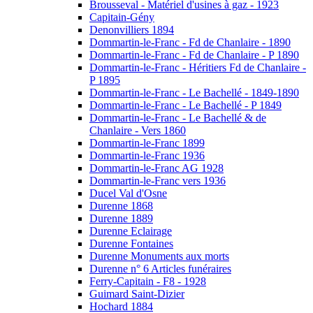
Brousseval - Matériel d'usines à gaz - 1923
Capitain-Gény
Denonvilliers 1894
Dommartin-le-Franc - Fd de Chanlaire - 1890
Dommartin-le-Franc - Fd de Chanlaire - P 1890
Dommartin-le-Franc - Héritiers Fd de Chanlaire -
P 1895
Dommartin-le-Franc - Le Bachellé - 1849-1890
Dommartin-le-Franc - Le Bachellé - P 1849
Dommartin-le-Franc - Le Bachellé & de
Chanlaire - Vers 1860
Dommartin-le-Franc 1899
Dommartin-le-Franc 1936
Dommartin-le-Franc AG 1928
Dommartin-le-Franc vers 1936
Ducel Val d'Osne
Durenne 1868
Durenne 1889
Durenne Eclairage
Durenne Fontaines
Durenne Monuments aux morts
Durenne n° 6 Articles funéraires
Ferry-Capitain - F8 - 1928
Guimard Saint-Dizier
Hochard 1884