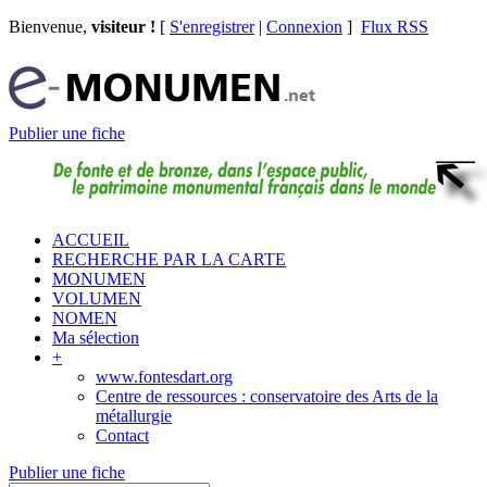
Bienvenue,
visiteur !
[
S'enregistrer
|
Connexion
]
Flux RSS
Publier une fiche
ACCUEIL
RECHERCHE PAR LA CARTE
MONUMEN
VOLUMEN
NOMEN
Ma sélection
+
www.fontesdart.org
Centre de ressources : conservatoire des Arts de la
métallurgie
Contact
Publier une fiche