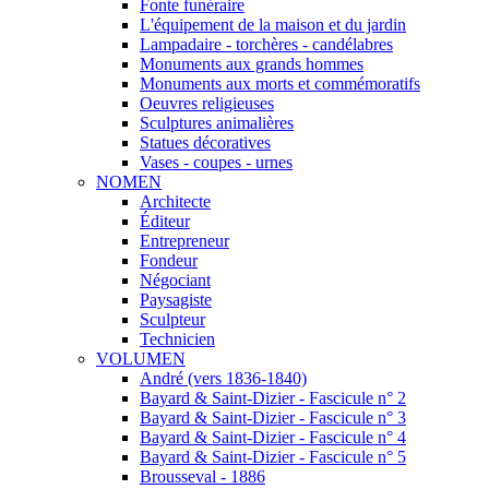
Fonte funéraire
L'équipement de la maison et du jardin
Lampadaire - torchères - candélabres
Monuments aux grands hommes
Monuments aux morts et commémoratifs
Oeuvres religieuses
Sculptures animalières
Statues décoratives
Vases - coupes - urnes
NOMEN
Architecte
Éditeur
Entrepreneur
Fondeur
Négociant
Paysagiste
Sculpteur
Technicien
VOLUMEN
André (vers 1836-1840)
Bayard & Saint-Dizier - Fascicule n° 2
Bayard & Saint-Dizier - Fascicule n° 3
Bayard & Saint-Dizier - Fascicule n° 4
Bayard & Saint-Dizier - Fascicule n° 5
Brousseval - 1886