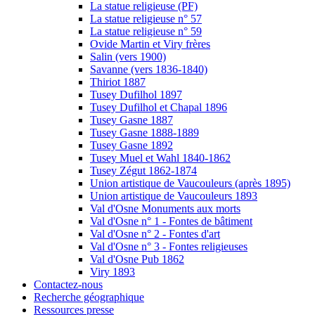
La statue religieuse (PF)
La statue religieuse n° 57
La statue religieuse n° 59
Ovide Martin et Viry frères
Salin (vers 1900)
Savanne (vers 1836-1840)
Thiriot 1887
Tusey Dufilhol 1897
Tusey Dufilhol et Chapal 1896
Tusey Gasne 1887
Tusey Gasne 1888-1889
Tusey Gasne 1892
Tusey Muel et Wahl 1840-1862
Tusey Zégut 1862-1874
Union artistique de Vaucouleurs (après 1895)
Union artistique de Vaucouleurs 1893
Val d'Osne Monuments aux morts
Val d'Osne n° 1 - Fontes de bâtiment
Val d'Osne n° 2 - Fontes d'art
Val d'Osne n° 3 - Fontes religieuses
Val d'Osne Pub 1862
Viry 1893
Contactez-nous
Recherche géographique
Ressources presse