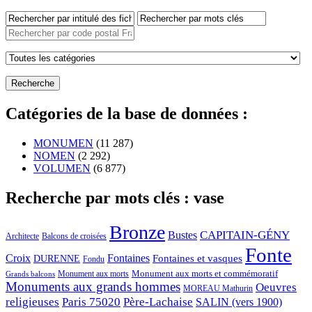
Catégories de la base de données :
MONUMEN
(11 287)
NOMEN
(2 292)
VOLUMEN
(6 877)
Recherche par mots clés : vase
Bronze
CAPITAIN-GÉNY
Bustes
Architecte
Balcons de croisées
Fonte
Croix
Fontaines
Fontaines et vasques
DURENNE
Fondu
Monument aux morts et commémoratif
Monument aux morts
Grands balcons
Monuments aux grands hommes
Oeuvres
MOREAU Mathurin
religieuses
Paris 75020
Père-Lachaise
SALIN (vers 1900)