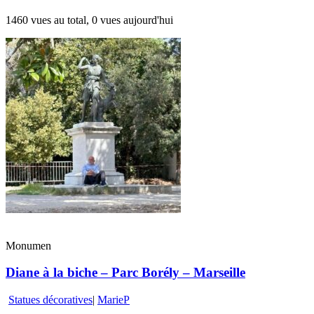
1460 vues au total, 0 vues aujourd'hui
Monumen
Diane à la biche – Parc Borély – Marseille
Statues décoratives
|
MarieP