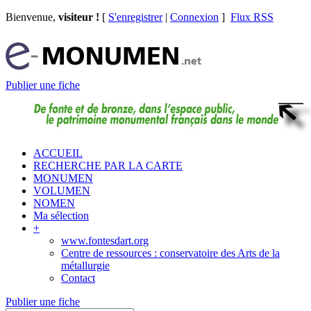
Bienvenue,
visiteur !
[
S'enregistrer
|
Connexion
]
Flux RSS
Publier une fiche
ACCUEIL
RECHERCHE PAR LA CARTE
MONUMEN
VOLUMEN
NOMEN
Ma sélection
+
www.fontesdart.org
Centre de ressources : conservatoire des Arts de la
métallurgie
Contact
Publier une fiche