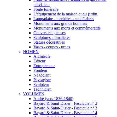
pluviale...
Fonte funéraire
L'équipement de la maison et du jardin
Lampadaire - torchères - candélabres
Monuments aux grands hommes
Monuments aux morts et commémoratifs
Oeuvres religieuses
Sculptures animalières
Statues décoratives
Vases - coupes - urnes
NOMEN
Architecte
Éditeur
Entrepreneur
Fondeur
Négociant
Paysagiste
Sculpteur
Technicien
VOLUMEN
André (vers 1836-1840)
Bayard & Saint-Dizier - Fascicule n° 2
Bayard & Saint-Dizier - Fascicule n° 3
Bayard & Saint-Dizier - Fascicule n° 4