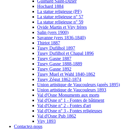
Guimard Saint-Dizier
Hochard 1884
La statue religieuse (PF)
La statue religieuse n° 57
La statue religieuse n° 59
Ovide Martin et Viry frères
Salin (vers 1900)
Savanne (vers 1836-1840)
Thiriot 1887
Tusey Dufilhol 1897
Tusey Dufilhol et Chapal 1896
Tusey Gasne 1887
Tusey Gasne 1888-1889
Tusey Gasne 1892
Tusey Muel et Wahl 1840-1862
Tusey Zégut 1862-1874
Union artistique de Vaucouleurs (après 1895)
Union artistique de Vaucouleurs 1893
Val d'Osne Monuments aux morts
Val d'Osne n° 1 - Fontes de bâtiment
Val d'Osne n° 2 - Fontes d'art
Val d'Osne n° 3 - Fontes religieuses
Val d'Osne Pub 1862
Viry 1893
Contactez-nous