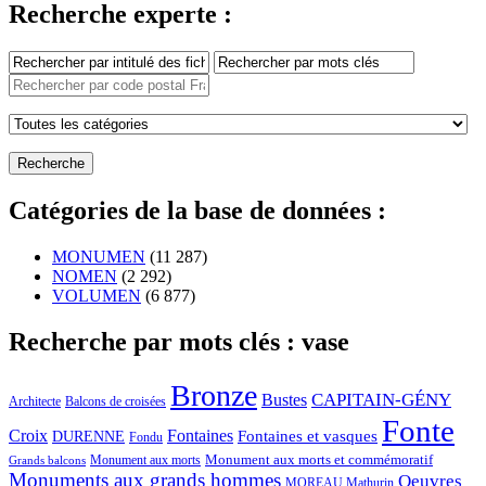
Recherche experte :
Catégories de la base de données :
MONUMEN
(11 287)
NOMEN
(2 292)
VOLUMEN
(6 877)
Recherche par mots clés : vase
Bronze
CAPITAIN-GÉNY
Bustes
Architecte
Balcons de croisées
Fonte
Croix
Fontaines
Fontaines et vasques
DURENNE
Fondu
Monument aux morts et commémoratif
Monument aux morts
Grands balcons
Monuments aux grands hommes
Oeuvres
MOREAU Mathurin