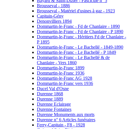
Bayard & Saint-Dizier - Fascicule n° 5
Brousseval - 1886
Brousseval - Matériel d'usines à gaz - 1923
Capitain-Gény
Denonvilliers 1894
Dommartin-le-Franc - Fd de Chanlaire - 1890
Dommartin-le-Franc - Fd de Chanlaire - P 1890
Dommartin-le-Franc - Héritiers Fd de Chanlaire -
P 1895
Dommartin-le-Franc - Le Bachellé - 1849-1890
Dommartin-le-Franc - Le Bachellé - P 1849
Dommartin-le-Franc - Le Bachellé & de
Chanlaire - Vers 1860
Dommartin-le-Franc 1899
Dommartin-le-Franc 1936
Dommartin-le-Franc AG 1928
Dommartin-le-Franc vers 1936
Ducel Val d'Osne
Durenne 1868
Durenne 1889
Durenne Eclairage
Durenne Fontaines
Durenne Monuments aux morts
Durenne n° 6 Articles funéraires
Ferry-Capitain - F8 - 1928