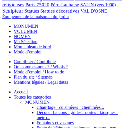
religieuses
Paris 75020
Père-Lachaise
SALIN (vers 1900)
Sculpteur
Statues
Statues décoratives
VAL D'OSNE
Équipement de la maison et du jardin
MONUMEN
VOLUMEN
NOMEN
Ma Sélection
Mon tableau de bord
Mode d’emploi
Contribuer / Contribute
Qui sommes-nous ? / Whois ?
Mode d’emploi / How to do
Plan du site / Sitemap
Mentions légales / Legal datas
Accueil
Toutes les categories
MONUMEN
Chauffage - cuisinières - cheminées...
Décors - balcons - grilles - portes - kiosques -
métro...
Fontaines et vasques
Fonte de bâtiments - colonnes - tuyaux - eau