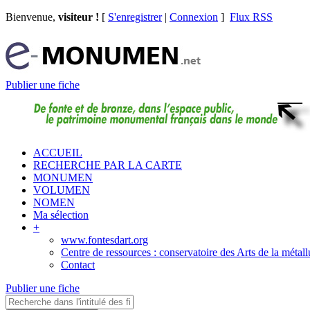
Bienvenue,
visiteur !
[
S'enregistrer
|
Connexion
]
Flux RSS
Publier une fiche
ACCUEIL
RECHERCHE PAR LA CARTE
MONUMEN
VOLUMEN
NOMEN
Ma sélection
+
www.fontesdart.org
Centre de ressources : conservatoire des Arts de la métall
Contact
Publier une fiche