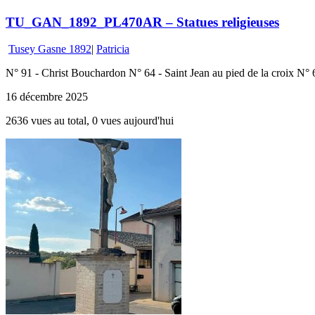
TU_GAN_1892_PL470AR – Statues religieuses
Tusey Gasne 1892
|
Patricia
N° 91 - Christ Bouchardon N° 64 - Saint Jean au pied de la croix N°
16 décembre 2025
2636 vues au total, 0 vues aujourd'hui