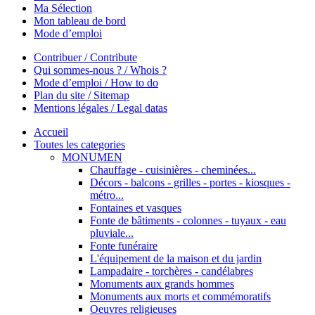
Ma Sélection
Mon tableau de bord
Mode d’emploi
Contribuer / Contribute
Qui sommes-nous ? / Whois ?
Mode d’emploi / How to do
Plan du site / Sitemap
Mentions légales / Legal datas
Accueil
Toutes les categories
MONUMEN
Chauffage - cuisinières - cheminées...
Décors - balcons - grilles - portes - kiosques -
métro...
Fontaines et vasques
Fonte de bâtiments - colonnes - tuyaux - eau
pluviale...
Fonte funéraire
L'équipement de la maison et du jardin
Lampadaire - torchères - candélabres
Monuments aux grands hommes
Monuments aux morts et commémoratifs
Oeuvres religieuses