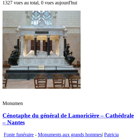
1327 vues au total, 0 vues aujourd'hui
Monumen
Cénotaphe du général de Lamoricière – Cathédrale
– Nantes
Fonte funéraire
-
Monuments aux grands hommes
|
Patricia