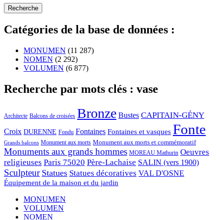
Catégories de la base de données :
MONUMEN
(11 287)
NOMEN
(2 292)
VOLUMEN
(6 877)
Recherche par mots clés : vase
Bronze
CAPITAIN-GÉNY
Bustes
Architecte
Balcons de croisées
Fonte
Croix
Fontaines
Fontaines et vasques
DURENNE
Fondu
Monument aux morts et commémoratif
Monument aux morts
Grands balcons
Monuments aux grands hommes
Oeuvres
MOREAU Mathurin
religieuses
Paris 75020
Père-Lachaise
SALIN (vers 1900)
Sculpteur
Statues
Statues décoratives
VAL D'OSNE
Équipement de la maison et du jardin
MONUMEN
VOLUMEN
NOMEN