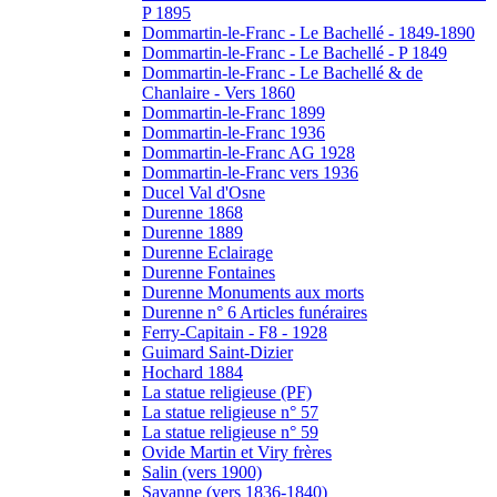
P 1895
Dommartin-le-Franc - Le Bachellé - 1849-1890
Dommartin-le-Franc - Le Bachellé - P 1849
Dommartin-le-Franc - Le Bachellé & de
Chanlaire - Vers 1860
Dommartin-le-Franc 1899
Dommartin-le-Franc 1936
Dommartin-le-Franc AG 1928
Dommartin-le-Franc vers 1936
Ducel Val d'Osne
Durenne 1868
Durenne 1889
Durenne Eclairage
Durenne Fontaines
Durenne Monuments aux morts
Durenne n° 6 Articles funéraires
Ferry-Capitain - F8 - 1928
Guimard Saint-Dizier
Hochard 1884
La statue religieuse (PF)
La statue religieuse n° 57
La statue religieuse n° 59
Ovide Martin et Viry frères
Salin (vers 1900)
Savanne (vers 1836-1840)