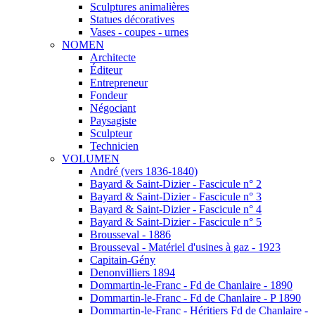
Sculptures animalières
Statues décoratives
Vases - coupes - urnes
NOMEN
Architecte
Éditeur
Entrepreneur
Fondeur
Négociant
Paysagiste
Sculpteur
Technicien
VOLUMEN
André (vers 1836-1840)
Bayard & Saint-Dizier - Fascicule n° 2
Bayard & Saint-Dizier - Fascicule n° 3
Bayard & Saint-Dizier - Fascicule n° 4
Bayard & Saint-Dizier - Fascicule n° 5
Brousseval - 1886
Brousseval - Matériel d'usines à gaz - 1923
Capitain-Gény
Denonvilliers 1894
Dommartin-le-Franc - Fd de Chanlaire - 1890
Dommartin-le-Franc - Fd de Chanlaire - P 1890
Dommartin-le-Franc - Héritiers Fd de Chanlaire -