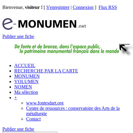
Bienvenue,
visiteur !
[
S'enregistrer
|
Connexion
]
Flux RSS
Publier une fiche
ACCUEIL
RECHERCHE PAR LA CARTE
MONUMEN
VOLUMEN
NOMEN
Ma sélection
+
www.fontesdart.org
Centre de ressources : conservatoire des Arts de la
métallurgie
Contact
Publier une fiche