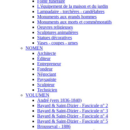
Fonte funéraire
L'équipement de la maison et du jardin
Lampadaire - torchères - candélabres
Monuments aux grands hommes
Monuments aux morts et commémoratifs
Oeuvres religieuses
Sculptures animalières
Statues décoratives
Vases - coupes - urnes
NOMEN
Architecte
Éditeur
Entrepreneur
Fondeur
Négociant
Paysagiste
Sculpteur
Technicien
VOLUMEN
André (vers 1836-1840)
Bayard & Saint-Dizier - Fascicule n° 2
Bayard & Saint-Dizier - Fascicule n° 3
Bayard & Saint-Dizier - Fascicule n° 4
Bayard & Saint-Dizier - Fascicule n° 5
Brousseval - 1886