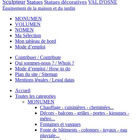
Sculpteur
Statues
Statues décoratives
VAL D'OSNE
Équipement de la maison et du jardin
MONUMEN
VOLUMEN
NOMEN
Ma Sélection
Mon tableau de bord
Mode d’emploi
Contribuer / Contribute
Qui sommes-nous ? / Whois ?
Mode d’emploi / How to do
Plan du site / Sitemap
Mentions légales / Legal datas
Accueil
Toutes les categories
MONUMEN
Chauffage - cuisinières - cheminées...
Décors - balcons - grilles - portes - kiosques -
métro...
Fontaines et vasques
Fonte de bâtiments - colonnes - tuyaux - eau
pluviale...