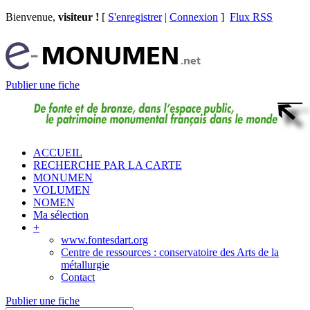
Bienvenue,
visiteur !
[
S'enregistrer
|
Connexion
]
Flux RSS
Publier une fiche
ACCUEIL
RECHERCHE PAR LA CARTE
MONUMEN
VOLUMEN
NOMEN
Ma sélection
+
www.fontesdart.org
Centre de ressources : conservatoire des Arts de la
métallurgie
Contact
Publier une fiche