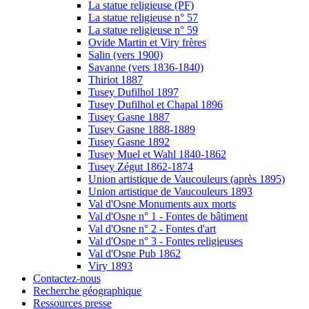
La statue religieuse (PF)
La statue religieuse n° 57
La statue religieuse n° 59
Ovide Martin et Viry frères
Salin (vers 1900)
Savanne (vers 1836-1840)
Thiriot 1887
Tusey Dufilhol 1897
Tusey Dufilhol et Chapal 1896
Tusey Gasne 1887
Tusey Gasne 1888-1889
Tusey Gasne 1892
Tusey Muel et Wahl 1840-1862
Tusey Zégut 1862-1874
Union artistique de Vaucouleurs (après 1895)
Union artistique de Vaucouleurs 1893
Val d'Osne Monuments aux morts
Val d'Osne n° 1 - Fontes de bâtiment
Val d'Osne n° 2 - Fontes d'art
Val d'Osne n° 3 - Fontes religieuses
Val d'Osne Pub 1862
Viry 1893
Contactez-nous
Recherche géographique
Ressources presse