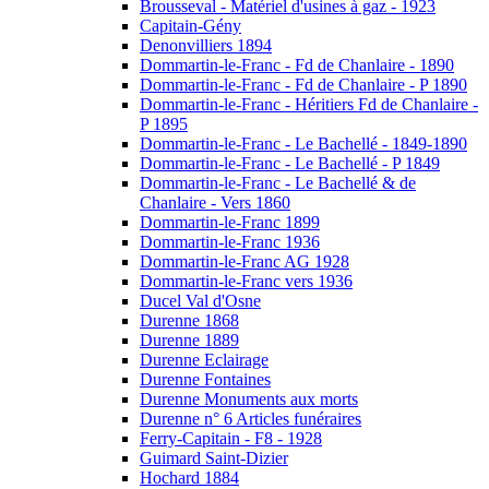
Brousseval - Matériel d'usines à gaz - 1923
Capitain-Gény
Denonvilliers 1894
Dommartin-le-Franc - Fd de Chanlaire - 1890
Dommartin-le-Franc - Fd de Chanlaire - P 1890
Dommartin-le-Franc - Héritiers Fd de Chanlaire -
P 1895
Dommartin-le-Franc - Le Bachellé - 1849-1890
Dommartin-le-Franc - Le Bachellé - P 1849
Dommartin-le-Franc - Le Bachellé & de
Chanlaire - Vers 1860
Dommartin-le-Franc 1899
Dommartin-le-Franc 1936
Dommartin-le-Franc AG 1928
Dommartin-le-Franc vers 1936
Ducel Val d'Osne
Durenne 1868
Durenne 1889
Durenne Eclairage
Durenne Fontaines
Durenne Monuments aux morts
Durenne n° 6 Articles funéraires
Ferry-Capitain - F8 - 1928
Guimard Saint-Dizier
Hochard 1884