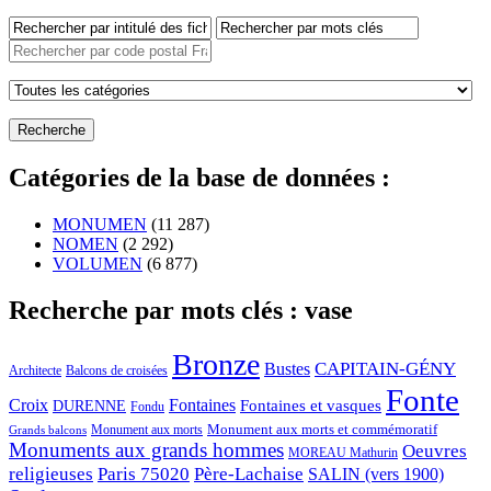
Catégories de la base de données :
MONUMEN
(11 287)
NOMEN
(2 292)
VOLUMEN
(6 877)
Recherche par mots clés : vase
Bronze
CAPITAIN-GÉNY
Bustes
Architecte
Balcons de croisées
Fonte
Croix
Fontaines
Fontaines et vasques
DURENNE
Fondu
Monument aux morts et commémoratif
Monument aux morts
Grands balcons
Monuments aux grands hommes
Oeuvres
MOREAU Mathurin
religieuses
Paris 75020
Père-Lachaise
SALIN (vers 1900)