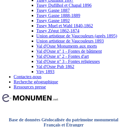
Tusey Dufilhol 1897
Tusey Dufilhol et Chapal 1896
Tusey Gasne 1887
Tusey Gasne 1888-1889
Tusey Gasne 1892
Tusey Muel et Wahl 1840-1862
Tusey Zégut 1862-1874
Union artistique de Vaucouleurs (après 1895)
Union artistique de Vaucouleurs 1893
Val d'Osne Monuments aux morts
Val d'Osne n° 1 - Fontes de bâtiment
Val d'Osne n° 2 - Fontes d'art
Val d'Osne n° 3 - Fontes religieuses
Val d'Osne Pub 1862
Viry 1893
Contactez-nous
Recherche géographique
Ressources presse
Base de données Géolocalisée du patrimoine monumental
Français et Étranger