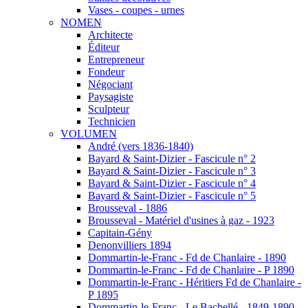
Vases - coupes - urnes
NOMEN
Architecte
Éditeur
Entrepreneur
Fondeur
Négociant
Paysagiste
Sculpteur
Technicien
VOLUMEN
André (vers 1836-1840)
Bayard & Saint-Dizier - Fascicule n° 2
Bayard & Saint-Dizier - Fascicule n° 3
Bayard & Saint-Dizier - Fascicule n° 4
Bayard & Saint-Dizier - Fascicule n° 5
Brousseval - 1886
Brousseval - Matériel d'usines à gaz - 1923
Capitain-Gény
Denonvilliers 1894
Dommartin-le-Franc - Fd de Chanlaire - 1890
Dommartin-le-Franc - Fd de Chanlaire - P 1890
Dommartin-le-Franc - Héritiers Fd de Chanlaire -
P 1895
Dommartin-le-Franc - Le Bachellé - 1849-1890