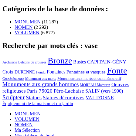
Catégories de la base de données :
MONUMEN
(11 287)
NOMEN
(2 292)
VOLUMEN
(6 877)
Recherche par mots clés : vase
Bronze
CAPITAIN-GÉNY
Bustes
Architecte
Balcons de croisées
Fonte
Croix
Fontaines
Fontaines et vasques
DURENNE
Fondu
Monument aux morts et commémoratif
Monument aux morts
Grands balcons
Monuments aux grands hommes
Oeuvres
MOREAU Mathurin
religieuses
Paris 75020
Père-Lachaise
SALIN (vers 1900)
Sculpteur
Statues
Statues décoratives
VAL D'OSNE
Équipement de la maison et du jardin
MONUMEN
VOLUMEN
NOMEN
Ma Sélection
Mon tableau de bord