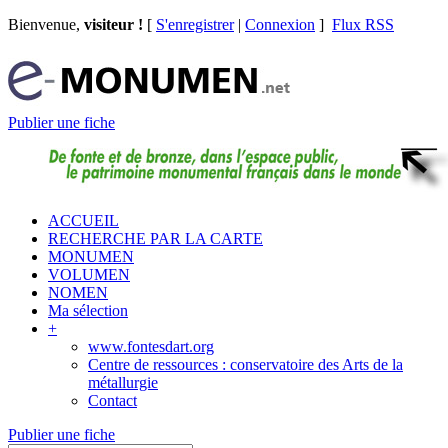
Bienvenue,
visiteur !
[
S'enregistrer
|
Connexion
]
Flux RSS
Publier une fiche
ACCUEIL
RECHERCHE PAR LA CARTE
MONUMEN
VOLUMEN
NOMEN
Ma sélection
+
www.fontesdart.org
Centre de ressources : conservatoire des Arts de la
métallurgie
Contact
Publier une fiche