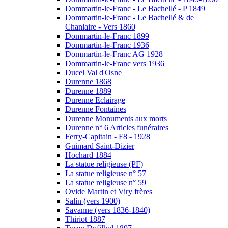
Dommartin-le-Franc - Le Bachellé - P 1849
Dommartin-le-Franc - Le Bachellé & de
Chanlaire - Vers 1860
Dommartin-le-Franc 1899
Dommartin-le-Franc 1936
Dommartin-le-Franc AG 1928
Dommartin-le-Franc vers 1936
Ducel Val d'Osne
Durenne 1868
Durenne 1889
Durenne Eclairage
Durenne Fontaines
Durenne Monuments aux morts
Durenne n° 6 Articles funéraires
Ferry-Capitain - F8 - 1928
Guimard Saint-Dizier
Hochard 1884
La statue religieuse (PF)
La statue religieuse n° 57
La statue religieuse n° 59
Ovide Martin et Viry frères
Salin (vers 1900)
Savanne (vers 1836-1840)
Thiriot 1887