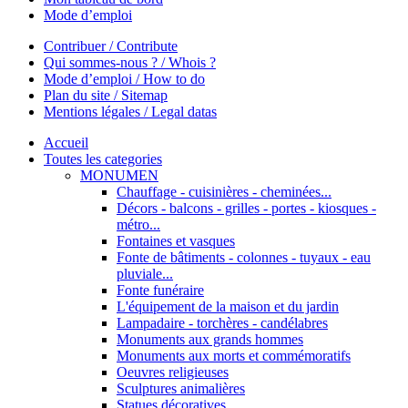
Mode d’emploi
Contribuer / Contribute
Qui sommes-nous ? / Whois ?
Mode d’emploi / How to do
Plan du site / Sitemap
Mentions légales / Legal datas
Accueil
Toutes les categories
MONUMEN
Chauffage - cuisinières - cheminées...
Décors - balcons - grilles - portes - kiosques -
métro...
Fontaines et vasques
Fonte de bâtiments - colonnes - tuyaux - eau
pluviale...
Fonte funéraire
L'équipement de la maison et du jardin
Lampadaire - torchères - candélabres
Monuments aux grands hommes
Monuments aux morts et commémoratifs
Oeuvres religieuses
Sculptures animalières
Statues décoratives