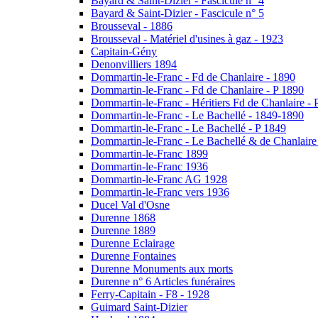
Bayard & Saint-Dizier - Fascicule n° 4
Bayard & Saint-Dizier - Fascicule n° 5
Brousseval - 1886
Brousseval - Matériel d'usines à gaz - 1923
Capitain-Gény
Denonvilliers 1894
Dommartin-le-Franc - Fd de Chanlaire - 1890
Dommartin-le-Franc - Fd de Chanlaire - P 1890
Dommartin-le-Franc - Héritiers Fd de Chanlaire - 
Dommartin-le-Franc - Le Bachellé - 1849-1890
Dommartin-le-Franc - Le Bachellé - P 1849
Dommartin-le-Franc - Le Bachellé & de Chanlaire
Dommartin-le-Franc 1899
Dommartin-le-Franc 1936
Dommartin-le-Franc AG 1928
Dommartin-le-Franc vers 1936
Ducel Val d'Osne
Durenne 1868
Durenne 1889
Durenne Eclairage
Durenne Fontaines
Durenne Monuments aux morts
Durenne n° 6 Articles funéraires
Ferry-Capitain - F8 - 1928
Guimard Saint-Dizier