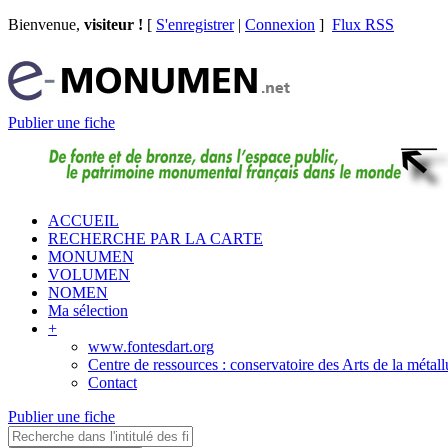
Bienvenue,
visiteur !
[
S'enregistrer
|
Connexion
]
Flux RSS
Publier une fiche
ACCUEIL
RECHERCHE PAR LA CARTE
MONUMEN
VOLUMEN
NOMEN
Ma sélection
+
www.fontesdart.org
Centre de ressources : conservatoire des Arts de la métall
Contact
Publier une fiche