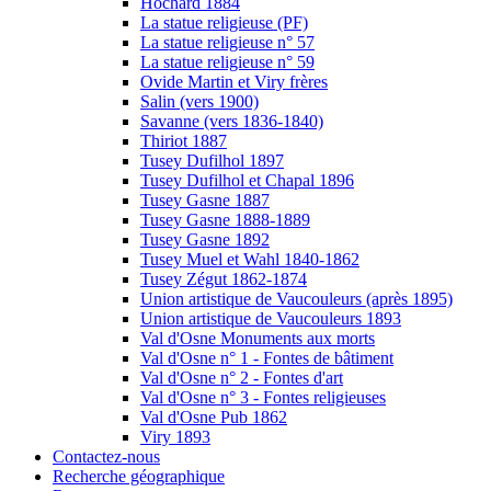
Hochard 1884
La statue religieuse (PF)
La statue religieuse n° 57
La statue religieuse n° 59
Ovide Martin et Viry frères
Salin (vers 1900)
Savanne (vers 1836-1840)
Thiriot 1887
Tusey Dufilhol 1897
Tusey Dufilhol et Chapal 1896
Tusey Gasne 1887
Tusey Gasne 1888-1889
Tusey Gasne 1892
Tusey Muel et Wahl 1840-1862
Tusey Zégut 1862-1874
Union artistique de Vaucouleurs (après 1895)
Union artistique de Vaucouleurs 1893
Val d'Osne Monuments aux morts
Val d'Osne n° 1 - Fontes de bâtiment
Val d'Osne n° 2 - Fontes d'art
Val d'Osne n° 3 - Fontes religieuses
Val d'Osne Pub 1862
Viry 1893
Contactez-nous
Recherche géographique