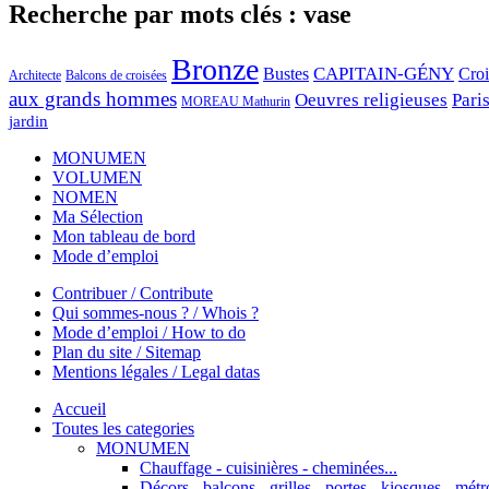
Recherche par mots clés : vase
Bronze
CAPITAIN-GÉNY
Bustes
Cro
Architecte
Balcons de croisées
aux grands hommes
Oeuvres religieuses
Pari
MOREAU Mathurin
jardin
MONUMEN
VOLUMEN
NOMEN
Ma Sélection
Mon tableau de bord
Mode d’emploi
Contribuer / Contribute
Qui sommes-nous ? / Whois ?
Mode d’emploi / How to do
Plan du site / Sitemap
Mentions légales / Legal datas
Accueil
Toutes les categories
MONUMEN
Chauffage - cuisinières - cheminées...
Décors - balcons - grilles - portes - kiosques - métro