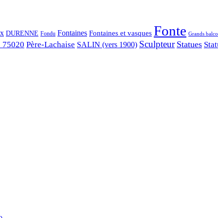
Fonte
ix
Fontaines
Fontaines et vasques
DURENNE
Fondu
Grands balco
Sculpteur
Statues
s 75020
Père-Lachaise
Stat
SALIN (vers 1900)
...