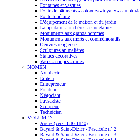
Fontaines et vasques
Fonte de bâtiments - colonnes - tuyaux - eau pluvia
Fonte funéraire
L'équipement de la maison et du jardin
Lampadaire - torchères - candélabres
Monuments aux grands hommes
Monuments aux morts et commémoratifs
Oeuvres religieuses
Sculptures animalières
Statues décoratives
Vases - coupes - urnes
NOMEN
Architecte
Éditeur
Entrepreneur
Fondeur
Négociant
Paysagiste
Sculpteur
Technicien
VOLUMEN
André (vers 1836-1840)
Bayard & Saint-Dizier - Fascicule n° 2
Bayard & Saint-Dizier - Fascicule n° 3