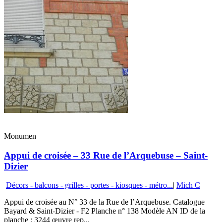
Monumen
Appui de croisée – 33 Rue de l’Arquebuse – Saint-
Dizier
Décors - balcons - grilles - portes - kiosques - métro...
|
Mich C
Appui de croisée au N° 33 de la Rue de l’Arquebuse. Catalogue
Bayard & Saint-Dizier - F2 Planche n° 138 Modèle AN ID de la
planche : 3244 œuvre rep...