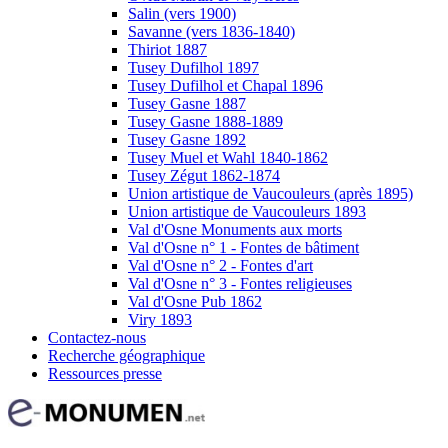
Salin (vers 1900)
Savanne (vers 1836-1840)
Thiriot 1887
Tusey Dufilhol 1897
Tusey Dufilhol et Chapal 1896
Tusey Gasne 1887
Tusey Gasne 1888-1889
Tusey Gasne 1892
Tusey Muel et Wahl 1840-1862
Tusey Zégut 1862-1874
Union artistique de Vaucouleurs (après 1895)
Union artistique de Vaucouleurs 1893
Val d'Osne Monuments aux morts
Val d'Osne n° 1 - Fontes de bâtiment
Val d'Osne n° 2 - Fontes d'art
Val d'Osne n° 3 - Fontes religieuses
Val d'Osne Pub 1862
Viry 1893
Contactez-nous
Recherche géographique
Ressources presse