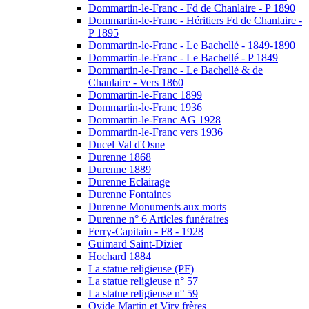
Dommartin-le-Franc - Fd de Chanlaire - P 1890
Dommartin-le-Franc - Héritiers Fd de Chanlaire -
P 1895
Dommartin-le-Franc - Le Bachellé - 1849-1890
Dommartin-le-Franc - Le Bachellé - P 1849
Dommartin-le-Franc - Le Bachellé & de
Chanlaire - Vers 1860
Dommartin-le-Franc 1899
Dommartin-le-Franc 1936
Dommartin-le-Franc AG 1928
Dommartin-le-Franc vers 1936
Ducel Val d'Osne
Durenne 1868
Durenne 1889
Durenne Eclairage
Durenne Fontaines
Durenne Monuments aux morts
Durenne n° 6 Articles funéraires
Ferry-Capitain - F8 - 1928
Guimard Saint-Dizier
Hochard 1884
La statue religieuse (PF)
La statue religieuse n° 57
La statue religieuse n° 59
Ovide Martin et Viry frères