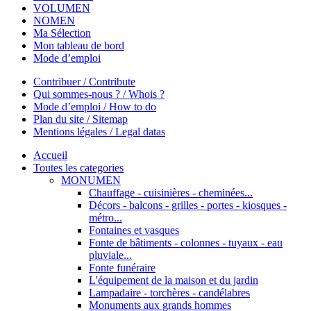
VOLUMEN
NOMEN
Ma Sélection
Mon tableau de bord
Mode d’emploi
Contribuer / Contribute
Qui sommes-nous ? / Whois ?
Mode d’emploi / How to do
Plan du site / Sitemap
Mentions légales / Legal datas
Accueil
Toutes les categories
MONUMEN
Chauffage - cuisinières - cheminées...
Décors - balcons - grilles - portes - kiosques -
métro...
Fontaines et vasques
Fonte de bâtiments - colonnes - tuyaux - eau
pluviale...
Fonte funéraire
L'équipement de la maison et du jardin
Lampadaire - torchères - candélabres
Monuments aux grands hommes