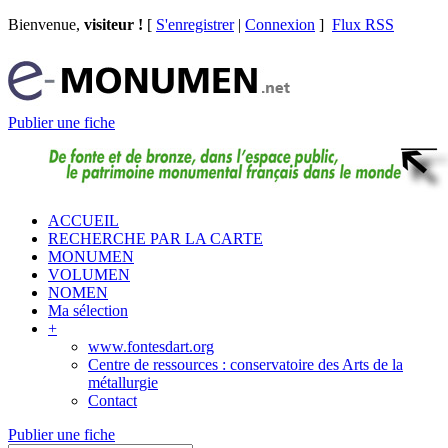
Bienvenue,
visiteur !
[
S'enregistrer
|
Connexion
]
Flux RSS
Publier une fiche
ACCUEIL
RECHERCHE PAR LA CARTE
MONUMEN
VOLUMEN
NOMEN
Ma sélection
+
www.fontesdart.org
Centre de ressources : conservatoire des Arts de la
métallurgie
Contact
Publier une fiche