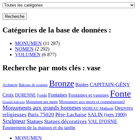
Catégories de la base de données :
MONUMEN
(11 287)
NOMEN
(2 292)
VOLUMEN
(6 877)
Recherche par mots clés : vase
Bronze
CAPITAIN-GÉNY
Bustes
Architecte
Balcons de croisées
Fonte
Croix
Fontaines
Fontaines et vasques
DURENNE
Fondu
Monument aux morts et commémoratif
Monument aux morts
Grands balcons
Monuments aux grands hommes
Oeuvres
MOREAU Mathurin
religieuses
Paris 75020
Père-Lachaise
SALIN (vers 1900)
Sculpteur
Statues
Statues décoratives
VAL D'OSNE
Équipement de la maison et du jardin
MONUMEN