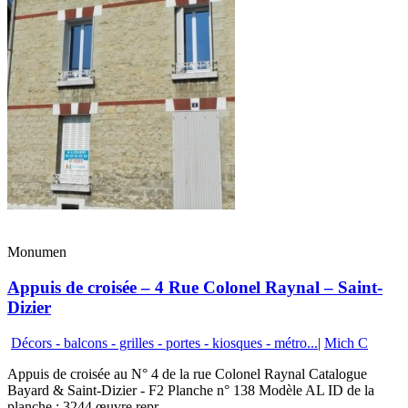
Monumen
Appuis de croisée – 4 Rue Colonel Raynal – Saint-
Dizier
Décors - balcons - grilles - portes - kiosques - métro...
|
Mich C
Appuis de croisée au N° 4 de la rue Colonel Raynal Catalogue
Bayard & Saint-Dizier - F2 Planche n° 138 Modèle AL ID de la
planche : 3244 œuvre repr...