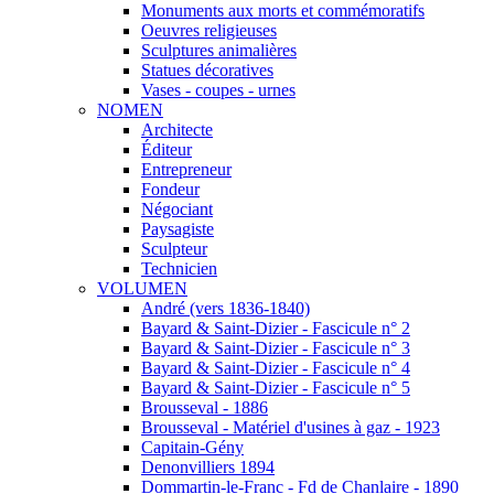
Monuments aux morts et commémoratifs
Oeuvres religieuses
Sculptures animalières
Statues décoratives
Vases - coupes - urnes
NOMEN
Architecte
Éditeur
Entrepreneur
Fondeur
Négociant
Paysagiste
Sculpteur
Technicien
VOLUMEN
André (vers 1836-1840)
Bayard & Saint-Dizier - Fascicule n° 2
Bayard & Saint-Dizier - Fascicule n° 3
Bayard & Saint-Dizier - Fascicule n° 4
Bayard & Saint-Dizier - Fascicule n° 5
Brousseval - 1886
Brousseval - Matériel d'usines à gaz - 1923
Capitain-Gény
Denonvilliers 1894
Dommartin-le-Franc - Fd de Chanlaire - 1890